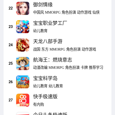
御剑情缘
22
中国风
MMORPG
角色扮演
动作游戏
仙侠
宝宝职业梦工厂
23
幼儿教育
天龙八部手游
24
战国
东方
MMORPG
角色扮演
动作游戏
航海王：燃烧意志
25
动漫改编
MMORPG
角色扮演
卡牌
推荐学习
宝宝科学岛
26
幼儿教育
幼儿教育
快手极速版
27
有内购