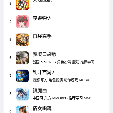
火源战纪
3
废柴物语
4
口袋高手
5
魔域口袋版
6
战国
MMORPG
角色扮演
魔幻
推荐学习
乱斗西游2
7
西游
东方
角色扮演
动作游戏
MOBA
镇魔曲
8
中国风
东方
MMORPG
推荐学习
MMO
倩女幽魂
9