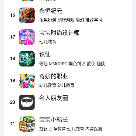
永恒纪元
16
角色扮演
动作游戏
魔幻
推荐学习
宝宝时尚设计师
17
幼儿教育
诛仙
18
修仙
MMORPG
角色扮演
武侠
仙侠
奇妙的职业
19
幼儿教育
幼儿教育
名人朋友圈
20
宝宝小船长
21
益智
儿童教育
幼儿教育
内蒙医教