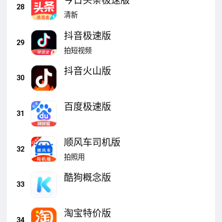
今日头条极速版
28
清新
抖音极速版
29
拍短视频
抖音火山版
30
百度极速版
31
顺风车司机版
32
拍照用
酷狗概念版
33
淘宝特价版
34