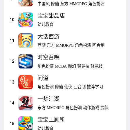
中国风
修仙
东方
MMORPG
角色扮演
宝宝甜品店
10
幼儿教育
大话西游
11
西游
东方
MMORPG
角色扮演
回合制
时空召唤
12
角色扮演
MOBA
魔幻
轻竞技
轻竞技
问道
13
角色扮演
修仙
仙侠
回合制
推荐学习
一梦江湖
14
东方
MMORPG
角色扮演
动作游戏
武侠
宝宝上厕所
15
幼儿教育