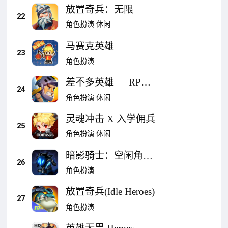
放置奇兵：无限
22
角色扮演
休闲
马赛克英雄
23
角色扮演
差不多英雄 — RPG
24
— Almost a Hero
角色扮演
休闲
灵魂冲击 X 入学佣兵
25
角色扮演
休闲
暗影骑士：空闲角色
26
扮演游戏
角色扮演
放置奇兵(Idle Heroes)
27
角色扮演