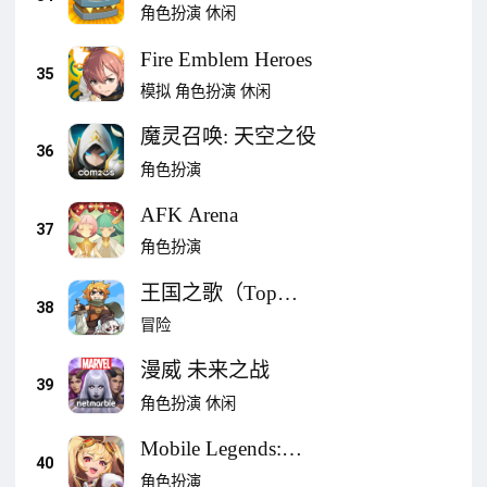
角色扮演
休闲
Fire Emblem Heroes
35
模拟
角色扮演
休闲
魔灵召唤: 天空之役
36
角色扮演
AFK Arena
37
角色扮演
王国之歌（Top
38
Heroes）
冒险
漫威 未来之战
39
角色扮演
休闲
Mobile Legends:
40
Adventure
角色扮演