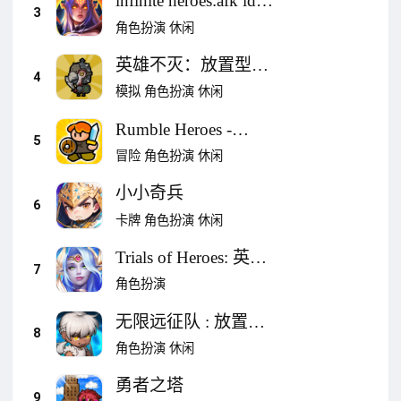
infinite heroes:afk idle
3
games
角色扮演
休闲
英雄不灭：放置型
4
RPG
模拟
角色扮演
休闲
Rumble Heroes -
5
Adventure RPG
冒险
角色扮演
休闲
小小奇兵
6
卡牌
角色扮演
休闲
Trials of Heroes: 英雄
7
的试炼
角色扮演
无限远征队 : 放置型
8
RPG
角色扮演
休闲
勇者之塔
9