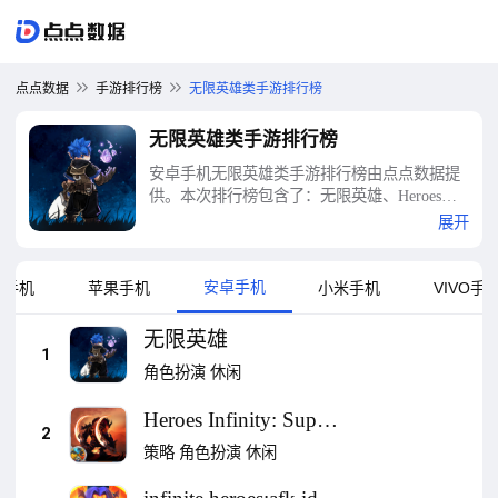
点点数据
手游排行榜
无限英雄类手游排行榜
无限英雄类手游排行榜
安卓手机无限英雄类手游排行榜由点点数据提
供。本次排行榜包含了：无限英雄、Heroes
Infinity: Super Heroes、infinite heroes:afk idle
展开
games、英雄不灭：放置型RPG、Rumble
Heroes - Adventure RPG、小小奇兵、Trials of
Heroes: 英雄的试炼、无限远征队 : 放置型
安卓手机
为手机
苹果手机
小米手机
VIVO手
RPG、勇者之塔、英雄而已等十大无限英雄类
手游排行榜
无限英雄
1
角色扮演
休闲
Heroes Infinity: Super
2
Heroes
策略
角色扮演
休闲