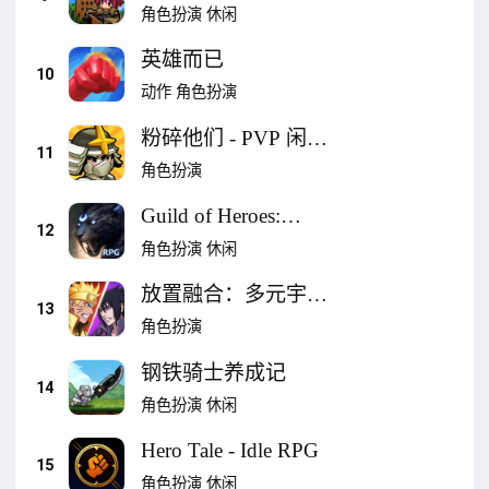
角色扮演
休闲
英雄而已
10
动作
角色扮演
粉碎他们 - PVP 闲置
11
RPG
角色扮演
Guild of Heroes:
12
Adventure RPG
角色扮演
休闲
放置融合：多元宇宙
13
超级英雄巅峰对决
角色扮演
Idle RPG
钢铁骑士养成记
14
角色扮演
休闲
Hero Tale - Idle RPG
15
角色扮演
休闲