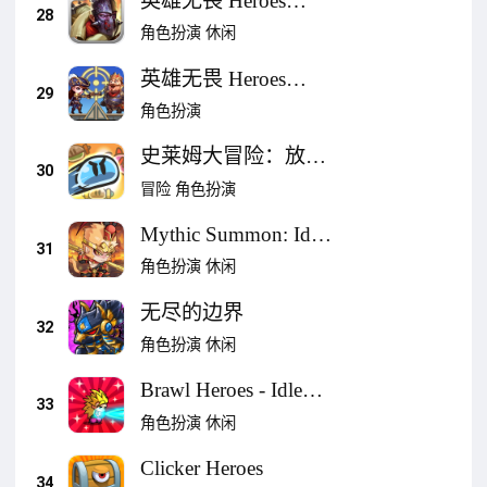
英雄无畏 Heroes
28
Charge HD
角色扮演
休闲
英雄无畏 Heroes
29
Charge
角色扮演
史莱姆大冒险：放置
30
类RPG
冒险
角色扮演
Mythic Summon: Idle
31
RPG
角色扮演
休闲
无尽的边界
32
角色扮演
休闲
Brawl Heroes - Idle
33
RPG
角色扮演
休闲
Clicker Heroes
34