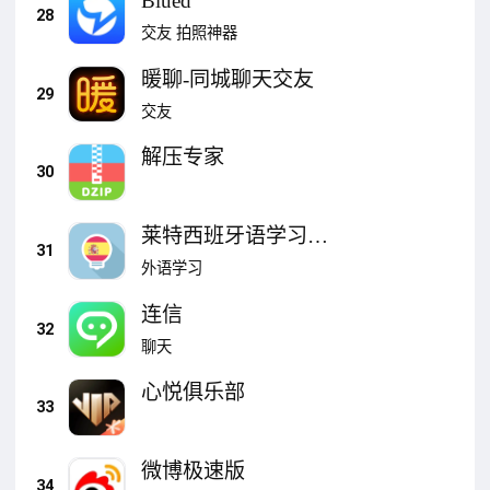
Blued
28
交友
拍照神器
暖聊-同城聊天交友
29
交友
解压专家
30
莱特西班牙语学习背
31
单词
外语学习
连信
32
聊天
心悦俱乐部
33
微博极速版
34