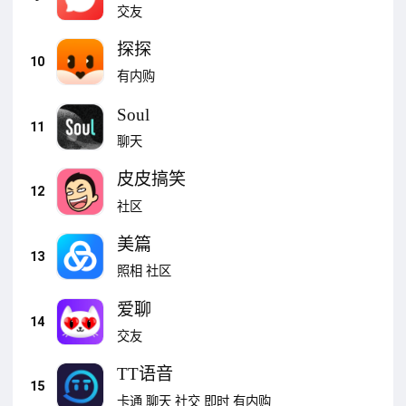
交友
探探
10
有内购
Soul
11
聊天
皮皮搞笑
12
社区
美篇
13
照相
社区
爱聊
14
交友
TT语音
15
卡通
聊天
社交
即时
有内购