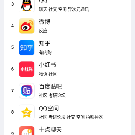
QQ
3
聊天
社交
空间
异次元通讯
微博
4
反应
知乎
5
有内购
小红书
6
物语
社区
百度贴吧
7
社区
考研论坛
QQ空间
8
社区
考研论坛
社交
空间
拍照神器
十点聊天
9