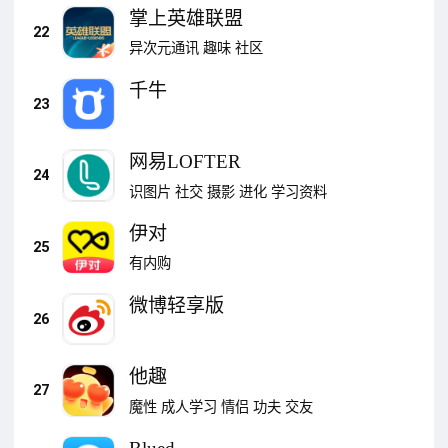
掌上英雄联盟
22
异次元通讯
趣味
社区
千牛
23
网易LOFTER
24
识图片
社交
摄影
进化
学习资料
伊对
25
有内购
微博轻享版
26
他趣
27
魔性
成人学习
情侣
功夫
交友