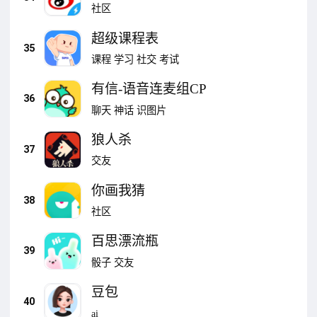
社区
超级课程表
35
课程
学习
社交
考试
有信-语音连麦组CP
36
聊天
神话
识图片
狼人杀
37
交友
你画我猜
38
社区
百思漂流瓶
39
骰子
交友
豆包
40
ai