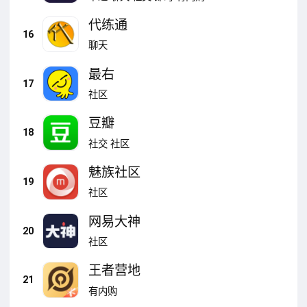
代练通
16
聊天
最右
17
社区
豆瓣
18
社交
社区
魅族社区
19
社区
网易大神
20
社区
王者营地
21
有内购