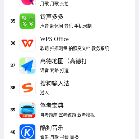
月歌
月歌
亲拍
铃声多多
35
声音
超休闲
音乐
手机录制
WPS Office
36
软萌
扫描测量
拍照变文档
教务系统
高德地图（高德打
37
车）
语音
套路
打造
搜狗输入法
38
潜入
驾考宝典
39
自考题库
驾考练题
驾考模拟
酷狗音乐
40
音乐
月歌
书籍
直播