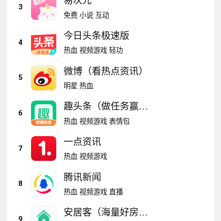
易次元
3
免费
小说
互动
今日头条极速版
4
热血
视频游戏
轻功
微博（看热点资讯）
5
明星
热血
趣头条（做任务赢红
6
包）
热血
视频游戏
表情包
一点资讯
7
热血
视频游戏
腾讯新闻
8
热血
视频游戏
直播
安居客（海量好房
9