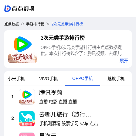
点点数据
手游排行榜
2次元类手游排行榜
2次元类手游排行榜
OPPO手机2次元类手游排行榜由点点数据提
供。本次排行榜包含了：腾讯视频、去哪儿旅
行（旅行比价助手）、易次元、今日头条极速
展开
版、微博（看热点资讯）、趣头条（做任务赢
红包）、一点资讯、腾讯新闻、安居客（海量
好房源）、爱奇艺等十大2次元类手游排行榜
OPPO手机
小米手机
VIVO手机
魅族手机
腾讯视频
1
直播
电影
直播
直播
去哪儿旅行（旅行比
2
价助手）
手机测酒精
股票学习
火车
点击