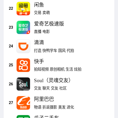
闲鱼
22
交易
卖萌
爱奇艺极速版
23
直播
电影
滴滴
24
打造
快鸭学车
国风
代拍
快手
25
拍短视频
原创相机
生活
炫拍
Soul（灵魂交友）
26
交友
聊天
交友
社区
阿里巴巴
27
物语
折返摄影
美发
进化