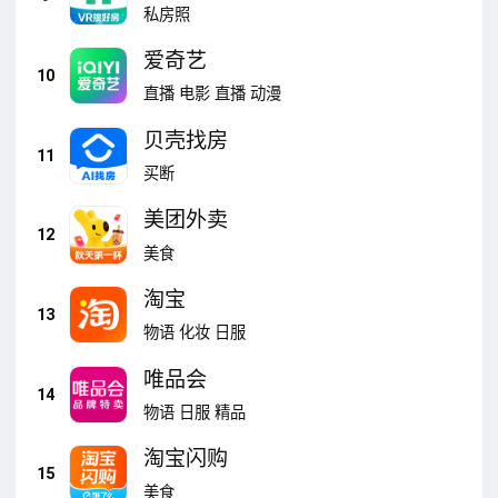
源）
私房照
爱奇艺
10
直播
电影
直播
动漫
贝壳找房
11
买断
美团外卖
12
美食
淘宝
13
物语
化妆
日服
唯品会
14
物语
日服
精品
淘宝闪购
15
美食