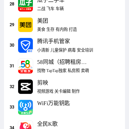
瓜子二手车
28
二战
飞车
车辆
美团
29
美食
生存
有内购
打造
腾讯手机管家
30
小清新
儿童保护
病毒
安全培训
58同城（招聘租房家
31
政）
找物
TapTap独家
私房照
卖萌
剪映
32
视频游戏
关卡编辑
制作
WiFi万能钥匙
33
全民K歌
34