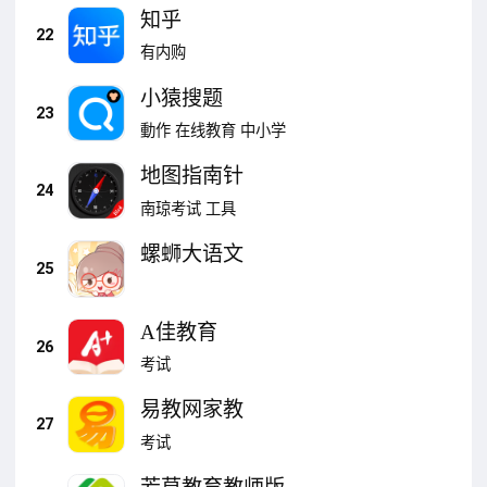
知乎
22
有内购
小猿搜题
23
動作
在线教育
中小学
地图指南针
24
南琼考试
工具
螺蛳大语文
25
A佳教育
26
考试
易教网家教
27
考试