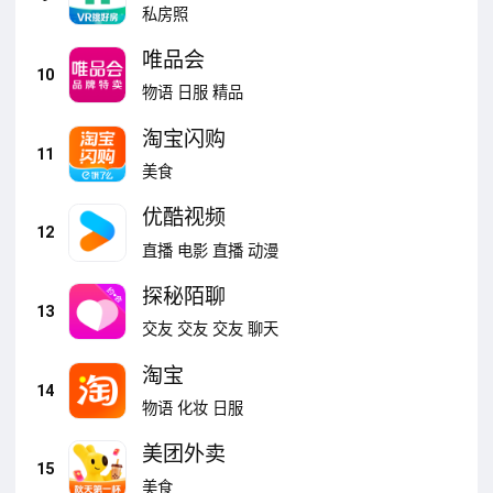
源）
私房照
唯品会
10
物语
日服
精品
淘宝闪购
11
美食
优酷视频
12
直播
电影
直播
动漫
探秘陌聊
13
交友
交友
交友
聊天
淘宝
14
物语
化妆
日服
美团外卖
15
美食