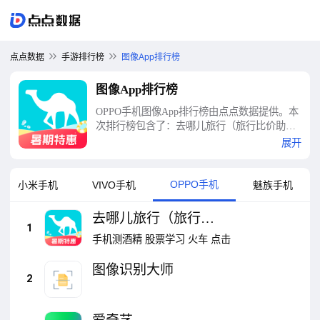
点点数据
手游排行榜
图像App排行榜
图像App排行榜
OPPO手机图像App排行榜由点点数据提供。本
次排行榜包含了：去哪儿旅行（旅行比价助
手）、图像识别大师、爱奇艺、看见函数、函
展开
数图像生成器、小决定、P图抠图王（路人消
除）、日历天气预报、安居客（海量好房
源）、唯品会等十大图像App排行榜
OPPO手机
小米手机
VIVO手机
魅族手机
去哪儿旅行（旅行比
1
价助手）
手机测酒精
股票学习
火车
点击
图像识别大师
2