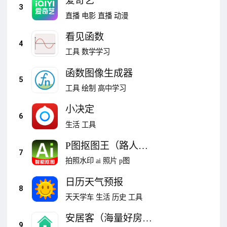
爱奇艺
3
直播
电影
直播
动漫
看见函数
4
工具
数学学习
函数图像生成器
5
工具
绘制
高中学习
小决定
6
生活
工具
P图抠图王（路人消
7
除）
拍照水印
ai
照片
p图
日历天气预报
8
天天学车
生活
历史
工具
安居客（海量好房
9