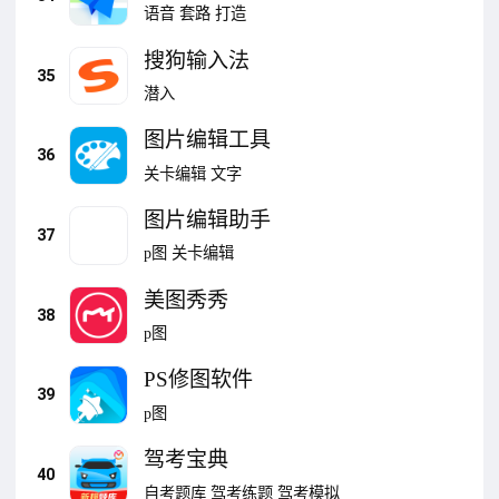
车）
语音
套路
打造
搜狗输入法
35
潜入
图片编辑工具
36
关卡编辑
文字
图片编辑助手
37
p图
关卡编辑
美图秀秀
38
p图
PS修图软件
39
p图
驾考宝典
40
自考题库
驾考练题
驾考模拟