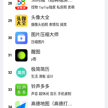
58同城（招聘租房家
28
政）
找物
TapTap独家
私房照
卖萌
头像大全
29
摄像头拍照
表情包
搞笑
图片压缩大师
30
压缩图片
醒图
31
p图
极简简历
32
生活
滑板
设计
铃声多多
33
声音
超休闲
音乐
手机录制
高德地图（高德打
34