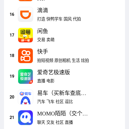
滴滴
16
打造
快鸭学车
国风
代拍
闲鱼
17
交易
卖萌
快手
18
拍短视频
原创相机
生活
炫拍
爱奇艺极速版
19
直播
电影
易车（买新车查底
20
价）
汽车
飞车
社区
逗比
MOMO陌陌（交个朋
21
友）
聊天
交友
社区
直播