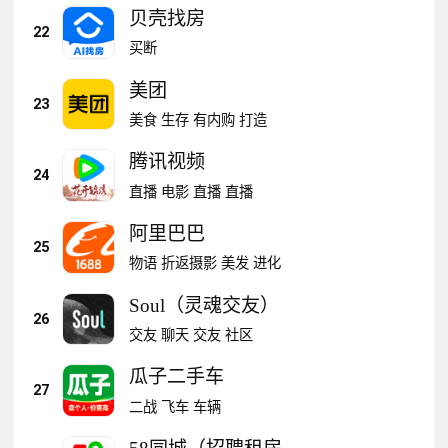
贝壳找房
22
买断
美团
23
美食
生存
有内购
打造
腾讯视频
24
直播
电影
直播
直播
阿里巴巴
25
物语
折返摄影
美发
进化
Soul（灵魂交友）
26
交友
聊天
交友
社区
瓜子二手车
27
二战
飞车
车辆