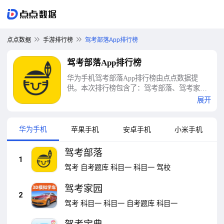
点点数据
手游排行榜
驾考部落App排行榜
驾考部落App排行榜
华为手机驾考部落App排行榜由点点数据提
供。本次排行榜包含了：驾考部落、驾考家
园、驾考宝典、驾校一点通、驾考精灵、驾考
展开
宝典3D练车、驾考宝典科目一、考试全能王、
驾校宝典、驾考科目一题库等十大驾考部落
App排行榜
华为手机
苹果手机
安卓手机
小米手机
驾考部落
1
驾考
自考题库
科目一
科目一
驾校
驾考家园
2
驾考
科目一
科目一
自考题库
科目一