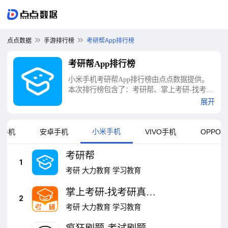
点点数据
手游排行榜
考研帮App排行榜
考研帮App排行榜
小米手机考研帮App排行榜由点点数据提供。
本次排行榜包含了：考研帮、掌上考研-找考研
真题查招录数据、疯狂刷题-考试刷题好工具、
展开
学为贵四六级、考研派、扇贝单词英语版-学英
语快人一步、高途-名师精讲，AI伴学、一起考
教师、考研政治-米考试考研公共课、粉笔等十
小米手机
果手机
安卓手机
VIVO手机
OPPO
大考研帮App排行榜
考研帮
1
考研
大力教育
学习教育
掌上考研-找考研真题
2
查招录数据
考研
大力教育
学习教育