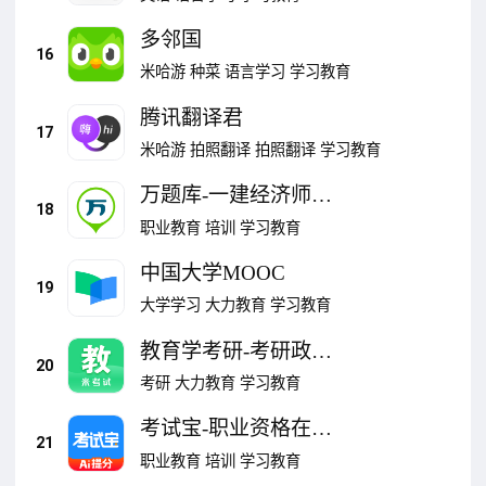
多邻国
16
米哈游
种菜
语言学习
学习教育
腾讯翻译君
17
米哈游
拍照翻译
拍照翻译
学习教育
万题库-一建经济师药
18
师造价安全
职业教育
培训
学习教育
中国大学MOOC
19
大学学习
大力教育
学习教育
教育学考研-考研政治
20
考研英语
考研
大力教育
学习教育
考试宝-职业资格在线
21
考试题库
职业教育
培训
学习教育