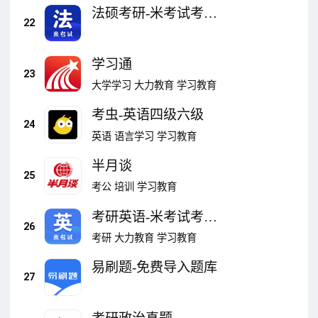
法硕考研-米考试考研
22
英语政治
学习通
23
大学学习
大力教育
学习教育
考虫-英语四级六级
24
英语
语言学习
学习教育
半月谈
25
考公
培训
学习教育
考研英语-米考试考研
26
公共课
考研
大力教育
学习教育
易刷题-免费导入题库
27