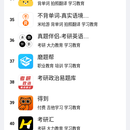
背单词
拍照翻译
学习教育
不背单词-真实语境记
35
单词
米哈游
背单词
拍照翻译
学习教育
真题伴侣-考研英语四
36
六级刷题
考研
大力教育
学习教育
磨题帮
37
职业教育
培训
学习教育
考研政治易题库
38
得到
39
付费
吉他学习
学习教育
考研汇
40
考研
大力教育
学习教育