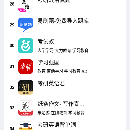
考研政治真题
28
易刷题-免费导入题库
29
考试蚁
30
大学学习
大力教育
学习教育
学习强国
31
教育
吉他学习
学习教育
AR
考研英语君
32
纸条作文- 写作素材
33
·AI批改
米哈游
在线教育
学习教育
考研英语背单词
34