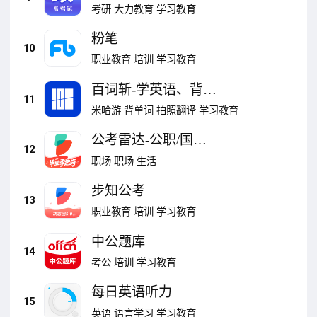
公共课
考研
大力教育
学习教育
粉笔
10
职业教育
培训
学习教育
百词斩-学英语、背单
11
词必备
米哈游
背单词
拍照翻译
学习教育
公考雷达-公职/国央
12
企，一键选岗
职场
职场
生活
步知公考
13
职业教育
培训
学习教育
中公题库
14
考公
培训
学习教育
每日英语听力
15
英语
语言学习
学习教育