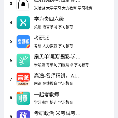
疯狂刷题-考试刷题好
3
工具
米哈游
大学学习
大力教育
学习教育
学为贵四六级
4
英语
语言学习
学习教育
考研派
5
考研
大力教育
学习教育
扇贝单词英语版-学英
6
语快人一步
米哈游
背单词
拍照翻译
学习教育
高途-名师精讲，AI伴
7
学
网课
在线教育
学习教育
一起考教师
8
学习资料
培训
学习教育
考研政治-米考试考研
9