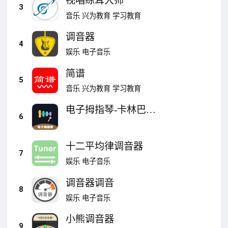
视唱练耳大师
3
音乐
兴为教育
学习教育
调音器
4
娱乐
电子音乐
简谱
5
音乐
兴为教育
学习教育
电子拇指琴-卡林巴调
6
音器
十二平均律调音器
7
娱乐
电子音乐
调音器调音
8
娱乐
电子音乐
小熊调音器
9