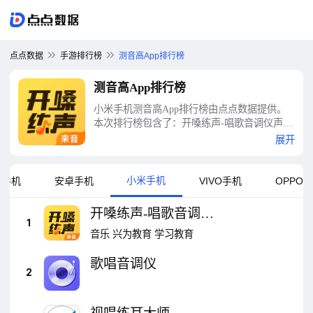
点点数据
手游排行榜
测音高App排行榜
测音高App排行榜
小米手机测音高App排行榜由点点数据提供。
本次排行榜包含了：开嗓练声-唱歌音调仪声乐
教学、歌唱音调仪、视唱练耳大师、调音器、
展开
简谱、电子拇指琴-卡林巴调音器、十二平均律
调音器、调音器调音、小熊调音器、苍强曲谱-
有声智能动态曲谱等十大测音高App排行榜
小米手机
果手机
安卓手机
VIVO手机
OPPO
开嗓练声-唱歌音调仪
1
声乐教学
音乐
兴为教育
学习教育
歌唱音调仪
2