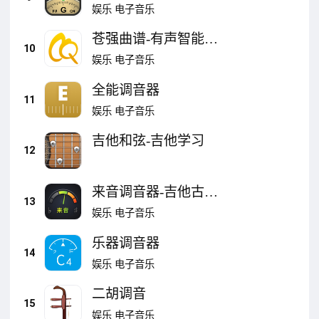
娱乐
电子音乐
苍强曲谱-有声智能动
10
态曲谱
娱乐
电子音乐
全能调音器
11
娱乐
电子音乐
吉他和弦-吉他学习
12
来音调音器-吉他古筝
13
钢琴小提琴
娱乐
电子音乐
乐器调音器
14
娱乐
电子音乐
二胡调音
15
娱乐
电子音乐