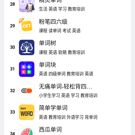
精灵单词
28
生活
英语
学习
教育培训
粉笔四六级
29
课程
读单词
考试
英语
单词树
30
课程
英语
软萌
教育培训
单词块
31
英语
四级单词
教育培训
英语
无痛单词-轻松背四六
32
级考研单词
小学生学习
英语
学习
教育培训
简单学单词
33
英语
教育培训
外语学习
背单词
西瓜单词
34