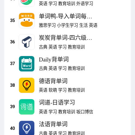
英语
学习
教育培训
外语学习
单词鸭-导入单词每天
35
单词消消乐
雅思学习
小学生学习
生活
英语
炭炭背单词-四六级考
36
研单词学习
古典
英语
学习
教育培训
Daily背单词
37
古典
英语
学习
教育培训
德语背单词
38
英语
软萌
学习
教育培训
词道-日语学习
39
英语
学习
教育培训
坂口博信
法语背单词
40
古典
英语
学习
教育培训