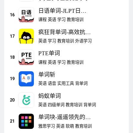
日语单词-JLPT日语
16
学习神器
课程
英语
学习
教育培训
疯狂背单词-高效抗遗
17
忘学英语
英语
学习
教育培训
外语学习
PTE单词
18
课程
英语
学习
教育培训
单词斩
19
英语
语音
实用工具
背单词
蚂蚁单词
20
英语
四级单词
教育培训
背单词
单词块-遥遥领先的AI
21
背单词体验
雅思学习
英语
软萌
教育培训