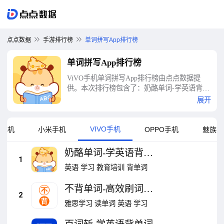
点点数据
手游排行榜
单词拼写App排行榜
单词拼写App排行榜
ViVO手机单词拼写App排行榜由点点数据提
供。本次排行榜包含了：奶酪单词-学英语背单
词、不背单词-高效刷词备考、百词斩-学英语
展开
背单词、墨墨背单词-四六级考研词汇记忆、看
拼音写词语、词根单词、英语天天练、背duo分
单词-背D分高中四六级、傻瓜英语-美国人教你
VIVO手机
卓手机
小米手机
OPPO手机
魅族手
背单词、万词王-背单词学英语神器等十大单词
拼写App排行榜
奶酪单词-学英语背单
1
词
英语
学习
教育培训
背单词
不背单词-高效刷词备
2
考
雅思学习
读单词
英语
学习