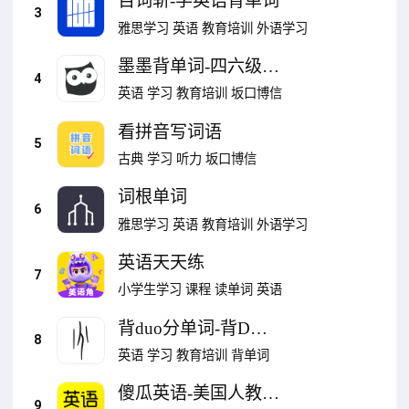
百词斩-学英语背单词
3
雅思学习
英语
教育培训
外语学习
墨墨背单词-四六级考
4
研词汇记忆
英语
学习
教育培训
坂口博信
看拼音写词语
5
古典
学习
听力
坂口博信
词根单词
6
雅思学习
英语
教育培训
外语学习
英语天天练
7
小学生学习
课程
读单词
英语
背duo分单词-背D分
8
高中四六级
英语
学习
教育培训
背单词
傻瓜英语-美国人教你
9