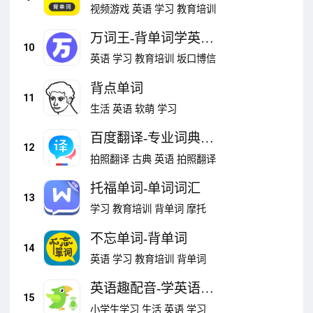
背单词
视频游戏
英语
学习
教育培训
万词王-背单词学英语
10
神器
英语
学习
教育培训
坂口博信
背点单词
11
生活
英语
软萌
学习
百度翻译-专业词典学
12
英语背单词
拍照翻译
古典
英语
拍照翻译
托福单词-单词词汇
13
学习
教育培训
背单词
摩托
不忘单词-背单词
14
英语
学习
教育培训
背单词
英语趣配音-学英语口
15
语单词听力
小学生学习
生活
英语
学习