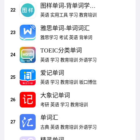
图样单词-背单词学英
22
语记忆
英语
实用工具
学习
教育培训
雅思单词-单词词汇
23
雅思学习
考试
英语
背单词
TOEIC分类单词
24
英语
学习
教育培训
外语学习
爱记单词
25
英语
学习
教育培训
坂口博信
大象记单词
26
考研
英语
学习
教育培训
单词汇
27
古典
英语
教育培训
外语学习