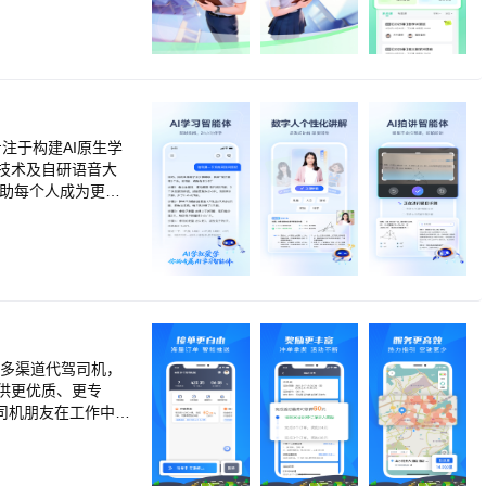
了解自身优势与可提
性解题思维。不只
自身学习情况，参考
，养成高效学习的
初中家长 立即下
技术及自研语音大
帮助每个人成为更好
尖教育专家方法论，确
；
聚多渠道代驾司机，
供更优质、更专
司机朋友在工作中拥
高效，接单更自由。
垫付 收入无忧】无
多得，期待与您携手