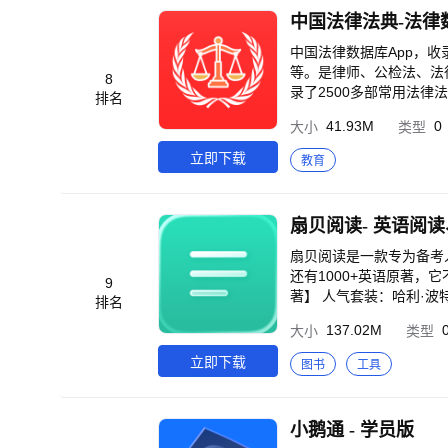
求的用户，都能轻松用上靠谱
更新的条款或者文本错误，请随时联系我们进行反馈
索，标题与章节检索 3. 快速索引定位 
中国法律数据库App，
法律学者，法律专业学生，公务员考试等。 Chinese Laws 
等。是律师、公检法、法律专业学生、
8
法、民事诉讼及仲裁、商法、司法制度及
录了2500多部常用法律
排名
如直接搜索保险、贷款、抵押
数字定位法条，文内关键词
41.93M
0
大小
类型
说明 1.订阅服务：法律
签）、收藏的搜索功能 6
包年68元/年（价格会因汇
工作好伴侣 8. iCloud同步：支持在多个设备间
立即下载
教育
4.续订：苹果iTune
记录法律法规学习心得或法
阅，请在当前订阅周期到期前24
织； 4. 一篇笔记还能关联多部法
www.mydealsalert.com/p
国的宪法、民法、商法、
讼、刑事诉讼、国际法等。 如果未找到您需要的法律法规，请给我们反馈，我们会尽快收录。 同时也推荐
另一款产品「法律百宝箱
扇贝阅读是一款专为备考
士。 ---------------------------------------------------- 【会员自动订阅说明】 • 订阅产品:「VIP会员按年订阅」、「VIP会员
还有1000+英语原著，它不
9
按月订阅」等 • 订阅类型
著】 人气套装：哈利·
排名
e「设置」--> 进入「iTun
斯…… 人文社科：宇宙简史、乌合之众、精神分析引论、人类的故事…… 经典名著：小王子、纳尼亚传奇、魔戒、月
137.02M
大小
类型
页面，点击「订阅」，选
亮与六便士、彼得·潘、
自动续订。 • 自动续期订
小说精选…… 【精选短文】 每日更新全球热文，涵盖热点、科技、商业、科普、文化、生活、职场、教育、医疗等话
立即下载
图书
工具
期； 用户使用协议： https://www.youkangda.com/terms/law/terms_of_use.html 会员服务协议： https://www.youkan
题，难度标注清晰，提供
gda.com/terms/law/vi
的同时培养英语阅读习惯和语感。 【BookSpark——可以听的推书频道】 深度萃取5
enewal_terms.html 隐私条款
统性了解全球好书，帮你筛选出值得深读的好书。 【Futur
小鹅通 - 学员版
与管理、生活与关系、学