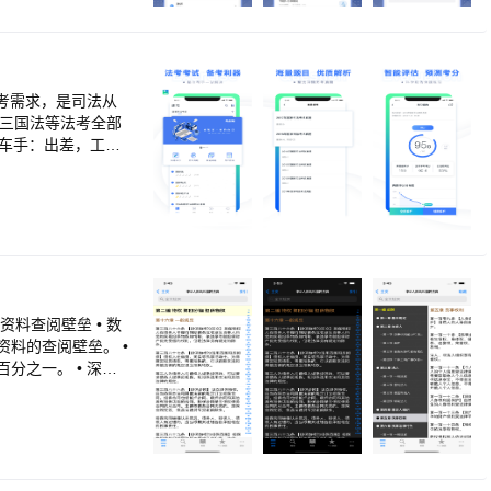
考需求，是司法从
和三国法等法考全部
车手：出差，工
步，的确值得一用。
耗流量小，高品质音
观看学习。 3.海
，均配有详尽解析。
知识点的掌握程度，
料的查阅壁垒。 •
之一。 • 深耕
，支持全文搜索，
用户；而对于绝大
导出，不用为冗余