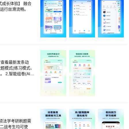
实用备考资源，还
台运行丝滑流畅。
解能力与做题技
研、托福GRE雅思
障碍。 - AI工
，掌握地道表达。
理，可无限次导出p
完成的文章数、被激
时查看最新发条动
如读书日活动等，让
做题模式(练习模式、
2,智能组卷(AI智
组装试卷，进行有针
论，交流学习心
打卡学习计划，帮助
续费38元。 --
到期前24小时以前，
4小时内扣费，扣费成功
 畅读会员服务协议：http
nbay.com/readin
硕法学考研刷题需
reement
、二战考生均可使