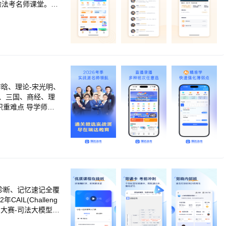
验法考名师课堂。
课程应有尽有，即使
课程视频一键缓存到手
新学习历史轨迹，让
会再接再厉！ 如果你
系我们： 微信：方
李晗、理论-宋光明、
无余 5.课程
诊断、记忆速记全覆
评测大赛-司法大模型赛
技术的创新发展，