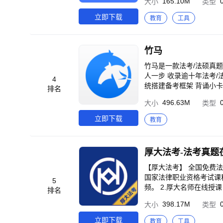
165.10M
大小
类型
为科技赋能社会治理作出
而实打实为考生节省时间，提高备考质量。 一、海量优质法考题库，
立即下载
教育
工具
法考、法考题目及觉晓内
②创新研发知识图谱功能
办模考大赛检验学习成果
竹马
针对记忆科目设计，利用零碎时间攻破记忆难关。 二、优
意听，知识点随时巩固；
竹马是一款法考/法硕真题题库App，
更应试，拒绝无用功。 三、创新研发“过考模型”，科学量化学习目标，明确复习质量，让“差一分”的遗憾不再有。 分
人一步 收录逾十年法考
4
析测算上百万考生的学习
统搭建备考框架 背诵小
排名
测分数，也可做个性化学习推
技术帮你阅卷 专属错题本，痛点难点各个击破 二.花式搜题 秒
496.63M
大小
类型
将学习分为理解、刷题、
库，直击源头，助你乘风破浪冲关上岸； 三.全方位 精析错题 技术流名
秘密！ ②刷题：覆盖20
思路全面分享，理解领悟，一通百通； 四.大数据 学习报告 智能诊断，知
立即下载
教育
是问题！
现 学习报告，提供高效复习建议 五. 听课做题 一站解决 在线直播课,名师互动，学习so ea
辅导团队陪你备考 支持缓存,回放,不懂得地方反复看 ---
我会继续加油！ 如果有
马APP 微博：@竹马AP
【厚大法考】 全国免费法律教育共享平台，设立全高清、全免费、全名师、全课程的免费网络课堂，名师教学，共享
国家法律职业资格考试课
5
频。 2.厚大名师在线授
排名
务”；“配套练习”带您及
398.17M
大小
类型
服务”厚大导学师在线答疑
大法考APP--“我的”--
立即下载
教育
工具