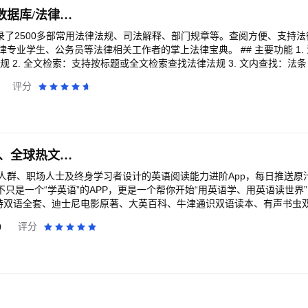
的法规查阅工具，这是我们的初心，也是我们坚持做下去的意义。 如果您发现有未及时
中国法律法典-法律数据库/法律法规司法解释法条速查汇编大全
，谢谢。 软件特色： 1. 法律法规详细分类，一键查找 2. 全文检
4. 升级功能后可一键复制相关条款 适合法律专业者随身查找使用，比如律师，
收录了2500多部常用法律法规、司法解释、部门规章等。查阅方便、支持
法律大类一览： 国际法、行政及行政诉讼、经济法、民
公务员等法律相关工作者的掌上法律宝典。 ## 主要功能 1. 法律法规查阅：收
法职、宪法、刑法、刑事诉讼 细分类别众多，可使用查找功能快速获取，比
法规 2. 全文检索：支持按标题或全文检索查找法律法规 3. 文内查找：法
、信贷、托管、索赔、贸易等都可以获得相应的条款及条文明细结果。 • 自动续费
搜索 4. 内容复制：一键复制法条内容，好用方便 5. 强大的收藏：法
评分
会员连续包月（1个月）、法律会员连续包年（12个月） 2.订阅价格：连续
. 笔记记录：记录法律法规的学习心得和注解等 7. 可以听的法律：和听
率、促销等因素变动，以app内提示为准） 3.付款：用户确认购买并付款后计
进行数据同步 备注：部分功能即将上线。 ## 强大的笔记功能： 1. 可以
s账户会在到期前 24小时内扣费，扣费成功后订阅周期顺延一个订阅周期 5.
条注解； 2. 用来整理法律专题（如案件、考试）； 3. 可以将自己常
小时以前，手动在iTunes/Apple ID 设置管理中关闭自动续订功能 6.隐私政
律，是学习工作的好帮手！ 5. 更多用法等你发现 常用法规库，涵盖了中华人民共和
rivacy.html 7.用户协议: https://www.mydealsalert.com/terms.html
行政法、社会法、刑法、经济法、诉讼及非诉讼程序法、民事诉讼及仲裁
扇贝阅读- 英语阅读、全球热文英文原版书轻松读
使用我们的
」App，法律法规收录更全、更新更快，免费版适用于所有人，付费会员
人群、职场人士及终身学习者设计的英语阅读能力进阶App，每日推送原
只是一个“学英语”的APP，更是一个帮你开始“用英语学、用英语读世界”的APP
：自动续期订阅； • 订阅价格：请以APP里显示的价格为准； • 取消订阅：请
波特双语全套、迪士尼电影原著、大英百科、牛津通识双语读本、有声书虫
es Store 与 App Store」-->点击 「Apple ID」，选择「查看Apple 
0
评分
择「法律百宝箱」 取消订阅即可。如未在订阅期结束的至少24小时前关
老人与海、绿野仙踪、爱丽丝漫游奇境记、了不起的盖茨比、傲慢与偏见、
阅的 Apple ID，会在每个账单周期到期前24小时，自动在iTunes账户
词汇精讲、句子AI讲解等功能，可以在碎片化时间泛读，也可以深度精读
p_service_terms.html 会员自动续费服务协议： https://www.youkangda.com/t
00+畅销书&榜单书原著精要，系
： https://www.youkangda.com/terms/law/privacy_policy.html
eU认知升级专栏】 500+深度长文，涵盖心理与成长、职场
习与思维、身体与能量、消费与财务六大人生核心领域，通过双语策展式