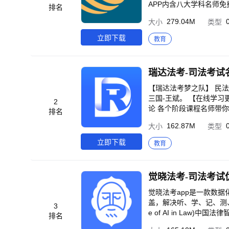
APP内含八大学科名师
排名
2．名师大咖精品课任你
279.04M
大小
类型
足不出户也可与名师面对面
机，无网络也能随时随地
立即下载
教育
学习计划有条不紊。 ---
不喜欢我，请及时给我们
圆众合法考 微博：＠众合
瑞达法考-司法考试
【瑞达法考梦之队】 民法
三国-王斌。 【在线学习更轻松】 1.名师授课，全新公开课随意听 刑法、民法、刑诉、民诉、行政、三国、商经、理
2
论 各个阶段课程名师带你学 2.网络直播课，法考学习更灵活 专业讲师带领学习，轻松掌握法考知识重难
排名
程陪伴，一对一贴心服务 3.答题训练，主观题在线AI阅卷 新考点、新试题及时更新 客观主观真金题库随意刷 4.快捷提
162.87M
大小
类型
问，答疑更便捷 专业法考
支持离线下载 课程下载到手机里 随
立即下载
教育
习时间 听课时间、听课天数、听课
考教育 官方微信：瑞达法考 客
觉晓法考-司法考试
觉晓法考app是一款数
盖，解决听、学、记、测、评等一系列学习过
3
e of AI in Law
排名
道冠军，推动自然语言处