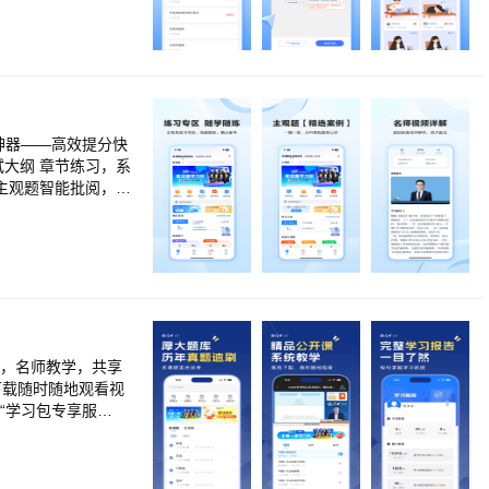
、精细化地迭代，从
率达95%以上；
考系统，每月定期举
⑤法考速记本，专门
学完马上练习，精简
大纲 章节练习，系
模型匹配，既可以预
主观题智能批阅，AI
数据+科技揭开过线
+磨耳朵，背诵不再
系我们： 微信：竹
下载随时随地观看视
“学习包专享服
课件学习内容，“答疑
意见反馈】 1.厚
。