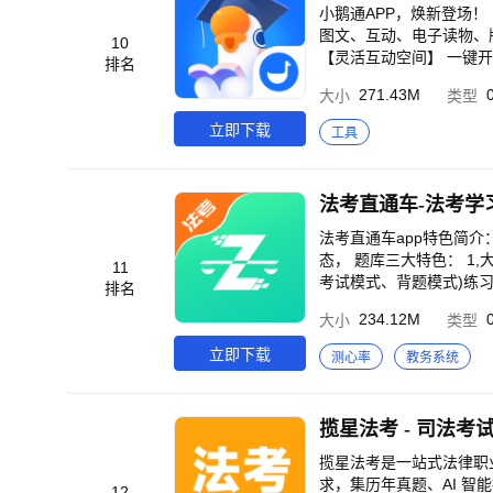
党、职场人利用碎片时间进行阅读，帮助提升
小鹅通APP，焕新登场！ 【多元精品资源】 随心汲取专业养分，海量精选素材任您探索。 【沉浸式成长体验】 融合
级、考研、雅思……提供
图文、互动、电子读物、
10
有长难句讲解、词汇精讲
【灵活互动空间】 一键
排名
巧，从容应对各类考试。 【学习计划】 为你提供100+学习计划，可根据难度、学习目标自由选择，系统还会基于你的
271.43M
大小
类型
阅读档案定制学习计划，助你科学阅读、持续进步。 【专
习，还有权威柯林斯词典
立即下载
工具
等）的难点单词，都会由系
具：长按句子唤起AI讲
【构建你的英语阅读知识
法考直通车-法考学
df，搭配笔记软件精读
活的单词数，都会通过图表生动展示。 【丰富的阅读活动】 我们有月度
法考直通车app特色简
与。每月累计打卡1天、
态， 题库三大特色： 
11
你在丰富多样的阅读氛围中持续获
考试模式、背题模式)练习
排名
你制定短文计划，约束自己在一个月、两
能抽题、根据练习情况及薄
记，你的优质读书笔记还
234.12M
大小
类型
对性目的性的练习)。 
得。 微信公众号：shanbay17 小红书：@扇贝阅读 电子邮箱：help@shanbay.com 【自动续费畅读会员】 -- 订阅周
更好的完成每日学习内容
立即下载
测心率
教务系统
期：1个月（连续包月） -
付款：用户确认购买并付款
手动在iTunes/Appl
后订阅周期顺延一个订阅周期。 --
揽星法考 - 司法考
s://web.shanbay.com/r
揽星法考是一站式法律职
g/sale/membership/iap
求，集历年真题、AI 
12