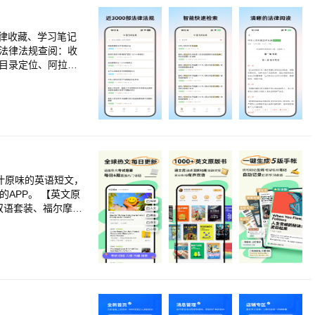
法律收藏、学习笔记
条目录定位、阿拉伯
订阅
律收藏、法条收藏（书
包月15元/月，连续
音乐一样听法律，学习
入iTunes 账户
取消订阅：如需取消订
用的法律进行分类组
策: https://
、行政及行政诉
适用于法律专业人
汁原味的英语短文，
。 【英文原
手动打开 iPhon
双语套装、福尔摩
ID」，进入「账户设置」
闭订阅，此订阅将会
简·爱、海明威短篇
扣费并延长相应有效
，让你在获取新知
erms/law/auto_r
学习，更适合工作