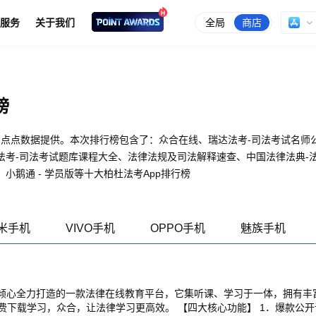
全局
商店
服务
关于我们
榜
"由点点数据提供。本次排行榜包含了：众合在线、瑞达法考-司法考试名师
考-司法考试题库课程大全、法律法规及司法解释速查、中国法律法典-法
小鹅通 - 学员版等十大柏杜法考App排行榜
米手机
VIVO手机
OPPO手机
魅族手机
育倾心全力打造的一款法律在线教育平台，它集听课、学习于一体，拥有丰
费下载学习，众合，让法律学习更高效。 【四大核心功能】 1．爆款公开