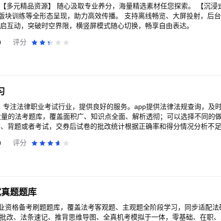
认知，填补信息差。 【英语阅读一站式备考】 我们为大学四级、大学六
英语阅读一站式提升方案，配备了历年真题、考试同源文章、阅读专题等
版块训练等全形态呈现，助力高效传播。 支持离线畅览、大屏投射，后
、考纲词汇标注等学习功能支持，帮助你高效突破阅读难点，系统提升理
开启互动，突破时空界限，横竖屏模式随心切换，畅享自由表达。
0
评分
属工具辅助阅读】 - 生词即点即查，加入生词本便可随时复
，深入学习生词 - 重难点强化：文章的重点单词、各类考试（四六级、考
统高亮展示，帮助你查缺补漏。 - 全文支持官方翻译，中英对照，扫清阅读
解，复杂句式快速拆解，手把手帮你理清长难句，还有重点词汇/短语精析
体系】 短文、书籍均支持生成手帐，生词、笔记、划线等阅读记录一键整
习
加工，让你更系统地管理知识，随时可复盘。并且你每天的学习进度，包括
常驻打卡挑战，无需报名，打卡即可自动参
介：专注法律职业考试行业，提供良好的服务。app提供法律法规查询，及
7天、14天，都能解锁对应的贝壳、徽章等奖励。还有不定期主题策展，
1,大量的法考题库，覆盖面积广、知识点全面、解析透彻；可以选择不同的
得新鲜体验，激发阅读兴趣，养成长期阅读的好习惯。 【短文计划】 我们还会协助
、背题或者考试，交券后试卷的批改统计根据正确率和得分情况分析不足。 
个月内一天不落地进行阅读。 【读书笔记】 你可以在短文末尾添加读书笔
弱点针对性练习帮助提高), 3,快速练习(根据选择想要练习的条件快速
会获得其他用户的点赞；阅读完一篇文章，在读后感区可以发布自己的评
0
评分
在听课讲解的同时多样的课后练习题可以帮助更好的掌握知识点。每日定制
。
- 订阅价格：以IAP申请信息为准，例如连续包月首月限时28元，次月起自动
后计入iTunes账户。 -- 取消续订：如需取消续订，请在当前订阅周期
e ID设置管理中关闭自动续订功能。 -- 续订：苹果iTunes账户会在到期前2
 隐私政策：http://www.shanbay.com/help/about/privacy --
试真题题库
eading/agreements/shanbay-course -- 自动续订服务协议：https://web.sha
业资格备考刷题题库，覆盖法考客观题、主观题全阶段学习，同步适配法
-renewal -- 用户使用协议：https://web.shanbay.com/web/app/servicesag
智能批改、法条速记、推背思维导图、全真机考模拟于一体，零基础、在职