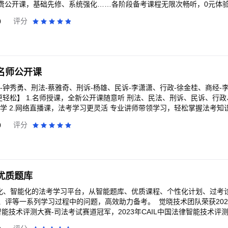
免费公开课，基础先修、系统强化……各阶段备考课程无限次畅听，0元体
选 李建伟、柏浪涛、孟献贵等名师助力打造多款精品课，网络课程、面授
0
评分
，尽在众合在线app。 3．课程一键缓存随时学 拥有众合在线APP，
听课，让学习更高效。 4．学习历史实时记录 可监测学习进度，实时更
--总有一种方式联系我----- 如果你喜欢我，请给我满分好评。为你，我们
反馈。为你，我们会努力改进！ 有任何意见或建议，可以通过以下方式联
法考教育 众合在线APP：我的-设置-意见反馈
名师公开课
-钟秀勇、刑法-蔡雅奇、刑诉-杨雄、民诉-李潇潇、行政-徐金桂、商经-
点 导学师全
0
评分
讲师解答，快速扫除盲点！ 热门问答、精选问答、最新问答，你关心的答疑一览
时随地听课，不让蜂窝网络流量限制你的学习 6.学习报告，了解学习情况，掌控学
排名 让数据帮助你分析学习成果，不甘为人后 【联系我们】 新浪微博：@瑞达法
服热线：400-1660-360，400-1880-360
优质题库
据化、智能化的法考学习平台，从智能题库、优质课程、个性化计划、过考
程中的问题，高效助力备考。 觉晓技术团队荣获2022年CAIL(Challeng
)中国法律智能技术评测大赛-司法考试赛道冠军，2023年CAIL中国法律智能技术
理、智能信息检索等人工智能技术在法律领域的应用，促进中国法律智能