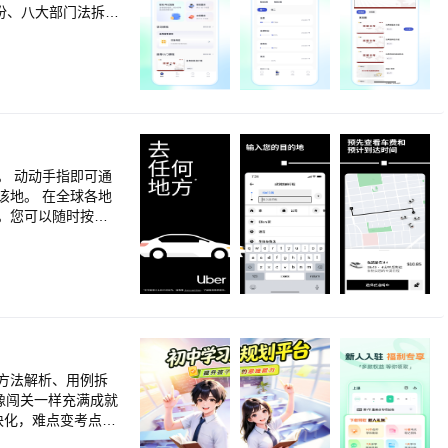
； 支持分章节练
真题解析，精准吃
观题不知如何下笔、
高频法条、易混淆考
报告，直观检测备考
可通
全球各地
要高效备
验。您可以随时按需
法条背诵、机考模拟一
 用户安全
外，我们还打造了全
 为合作车
方法解析、用例拆
www.facebook.co
像闯关一样充满成就
块化，难点变考点。
巩固基础、自主查漏