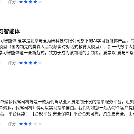
0
评分
习自查”功能。初中孩子们可借助自查，自主检测各科知识掌握情况，清晰
对性地安排复习，思维可迁移，举一反三。在练习中深化理解，培养系统
的综合能力。 自研《个性化学习规划模版》与方法建议库。孩子可根据
计划，并选用合适的策略与方法资料，从而逐步学会自主规划、有序推进
 追求进步、想要突破学习瓶颈的初中学生｜希望孩子掌握方法、高效学习的
学习智能体
法、有成就感的学习之旅！
智能体产品，专注于构建AI原生学
模型（国内领先的类真人音视频实时对话式教育大模型）、新一代数字人
I学习智能体这一全新范式，致力于成为该领域的引领者。爱学以“爱与AI
提供一个全时、全知、全能的终身学习AI智能体 。 我们打造的AI学习智能体具备三
0
评分
：毫秒响应、情感理解、多模态融合的类人交互体验； • 大师级：沉淀顶
• 专属级：通过持续互动的长短期记忆与适配，实现终身成长的个性化陪伴
 单聚多代驾司机端是一款为代驾从业人员定制开发的接单服务平台，汇
单聚多，代驾司机师傅可以实现接单自由。我们将和您一起为每个客户提
验。 平台优势： 【合规平台 安全保障】平台合规可靠，资金更安全，让
海量订单 接单自由】聚合多平台海量订单，智能匹配更精准，热力指引更
0
评分
冲单奖励，流水奖励，新人推荐等更多高额奖励让你轻松月入过万。 【平台
；支持提现到支付宝，快速到账。 美好生活是需要双手去创造的，多劳