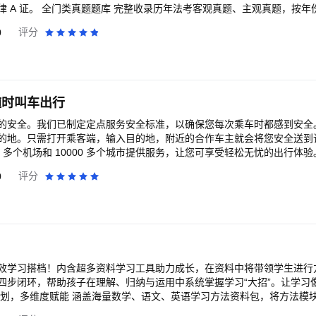
观真题，按年份、八大部门法拆分
行政法、民事诉讼法、刑事诉讼法、商经知、理论法、三国法分模块刷题
0
评分
、模考大赛，自动归集错题本，错题分类复盘、收藏高频考点，配套完整
漏洞； 内置标准答题模板、法条引用示范、案例答题思路拆解，解决主
速记卡片、考点思维导图、推背背诵图，精简大
诵模式，按部门法拆分背诵清单，适配通勤、睡前碎片化学习，快速记忆
随时叫车出行
； 提前适应线上机考操作节奏，规避考场操作失误，模考自动生成分数
全。我们已制定定点服务安全标准，以确保您每次乘车时都感到安全。 动动手指即
地。只需打开乘客端，输入目的地，附近的合作车主就会将您安全送到该地。 在
种学习节奏，根据自身基础自定义刷题、背诵计划，适配不同备考周期需求。 想
00 多个机场和 10000 多个城市提供服务，让您可享受轻松无忧的出行体
职业资格考试拿 A 证，选揽星法考题库，真题刷题、主观 AI 批改、
辆选项。 查看预
0
评分
考、法硕全部备考需求。
在叫车前预先查看预估车费。这意味着，您在预约行程前始终能了解到大致价格。
致力于保障每次优步行程的安全。因此，除了制定优步定点服务安全标准
重的良好体验。 您可以分享行程信息 在行程期间，您可以与亲友分享
全到达目的地，无需担心您的安全。 您可以联系应急服务机构 您可以在乘客端
会显示您的位置信息和行程详情，您可以将此类信息迅速分享给应急服务机构。
效学习搭档！内含超多资料学习工具助力成长，在资料中将带领学生进行
上关注优步：https://twitter.com/Uber。 在 Facebook 上为优步点赞：https://
四步闭环，帮助孩子在理解、归纳与运用中系统掌握学习“大招”。让学习
请访问 uber.com/help。
规划，多维度赋能 涵盖海量数学、语文、英语学习方法资料包，将方法模
略选择，主动应用“大招”，真正抓住规律，突破当前瓶颈，助力孩子系统