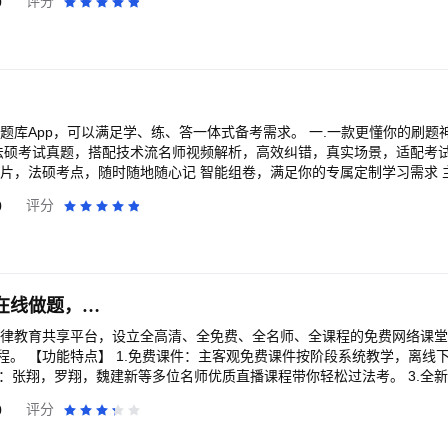
0
评分
贡献。 在高精尖技术团队的支撑下，觉晓法考app可以做到不断智能化
搭配AI智能批改助你快速扫盲 ①收录近二十年的
部编写模拟题，其中主观题题库搭载AI智能批改功能，即做即改，批改正确
，定位薄弱点进行针对性复习与出题，提高刷题效率； ③1:1还原官方模
，熟悉机考系统； ④专属错题本，错题通通收录，支持刷错题及导出； 
质课程在线学习，课程精简高效且应试 ①内部班精品课程任
 ②智能小窗播放，听课、看讲义、做题各不耽误； ③精心配置课后题，
可以满足学、练、答一体式备考需求。 一.一款更懂你的刷题神器——高效提分快
/法硕考试真题，搭配技术流名师视频解析，高效纠错，真实场景，适配考试
数据，从上百个核心纬度建立“过考模型”算法，根据个人学习数据和过考
卡片，法硕考点，随时随地随心记 智能组卷，满足你的专属定制学习需求 
荐，在备考过程中都可以明确看到自己的薄弱点并匹配提升方案。 四、知识图谱助力，
出解析 记得题号，随手搜 忘记题号，拍照搜 海量题
0
评分
背诵三个阶段，提升备考效率。 ①理解：样版题检测你的理解是否达标，
师视频详解,真实场景,高效冲关 法考法硕解题
00个考点的丰富题库，全真模拟实战演练！ ③背诵：抽问式背诵+速记本
识短板一目了然 实时排名，真实水平高下立
sy~ 法考法硕，课后问答，
--总有一种方式联系我----- 如果你喜欢我，请给我满分好评，
任何意见或建议，请告诉我，我会为了你让自己变得更好！ 通过以下方式联
厚大法考-法考真题在线做题，司法考试刷题神器
P 竹马app：我的—意见反馈
程。 【功能特点】 1.免费课件：主客观免费课件按阶段系统教学，离线
课：张翔，罗翔，魏建新等多位名师优质直播课程带你轻松过法考。 3.全新
学及练，“过儿笔记”同步课程相应笔记，“课程总结”老师录制音频总结阶段
0
评分
解决您学习中的难点，“相关重点法条”为您整理课件中的相关法条信息。 【
“设置”--“问题反馈”。 2.微信公众号：厚大法考。 3.微博：厚大法考培训官博