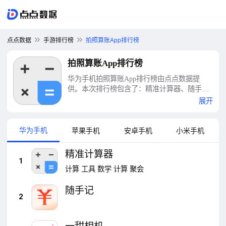
点点数据
手游排行榜
拍照算账App排行榜
拍照算账App排行榜
华为手机拍照算账App排行榜由点点数据提
供。本次排行榜包含了：精准计算器、随手
记、一甜相机、鲨鱼记账、作业帮、应用隐藏
展开
计算器、快对AI、轻颜、美颜相机、水印相机
等十大拍照算账App排行榜
华为手机
苹果手机
安卓手机
小米手机
精准计算器
1
计算
工具
数学
计算
聚会
随手记
2