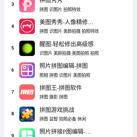
拼图秀秀
3
拼图
识图片
拍照特效
美图秀秀-人像精修工
4
具
拼图
识图片
美颜拍摄
拍照特效
醒图-轻松修出高级感
5
识图片
美颜拍摄
美图拍照
拍照
照片拼图编辑-拼图
6
照相
拼图
识图片
美图拍照
拼图王-拼图软件
7
拼图
摄影
拼图
拼图游戏挑战
8
拼图
益智
拍照必备
休闲
照片拼接P图编辑-照
9