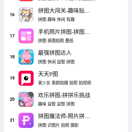
拼图大闯关-趣味贴纸
16
拼图
拼图
趣味
休闲
有趣
手机照片拼图-拼图软
17
件
拼图
美图拍照
叠纸
最强拼图达人
18
拼图
休闲
益智
拼图
天天P图
19
美少女
美颜拍摄
拍照
拍视频
欢乐拼图-拼拼乐挑战
20
趣味
益智
益智
拼图
拼图魔法师-照片拼图
21
软件
拼图
识图片
拍照
摄影