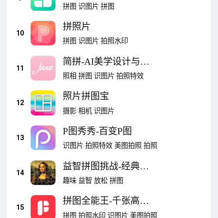
片拼接
拼图
识图片
拼图
拼照片
10
拼图
识图片
拍照水印
简拼-AI美学设计与仪
11
式感记录
照相
拼图
识图片
拍照特效
照片拼图宝
12
摄影
相机
识图片
P图秀秀-百变P图
13
识图片
拍照特效
美图拍照
拍照
益智拼图挑战-经典休
14
闲拼拼乐
趣味
益智
放松
拼图
拼图全能王-千张高清
15
长图拼接
拼图
拍照水印
识图片
美图拍照