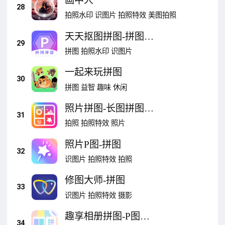
画中人
28
拍照水印
识图片
拍照特效
美图拍照
天天抠图拼图-拼图软
29
件
拼图
拍照水印
识图片
一起来玩拼图
30
拼图
益智
趣味
休闲
照片拼图-长图拼图海
31
报拼图
拍照
拍照特效
照片
照片P图-拼图
32
识图片
拍照特效
拍照
修图大师-拼图
33
识图片
拍照特效
摄影
趣享相册拼图-P图长
34