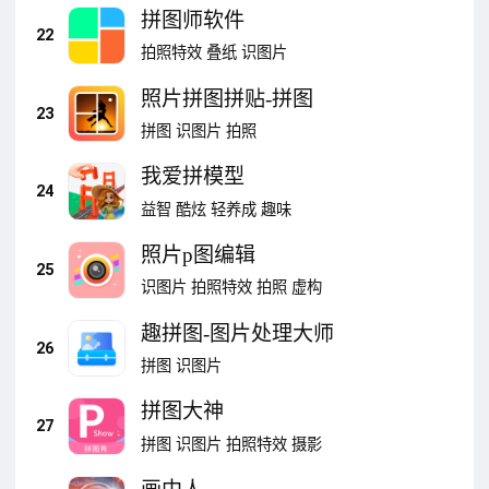
拼图师软件
22
拍照特效
叠纸
识图片
照片拼图拼贴-拼图
23
拼图
识图片
拍照
我爱拼模型
24
益智
酷炫
轻养成
趣味
照片p图编辑
25
识图片
拍照特效
拍照
虚构
趣拼图-图片处理大师
26
拼图
识图片
拼图大神
27
拼图
识图片
拍照特效
摄影