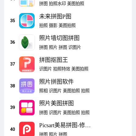
图拼接
拼图
拍照水印
美图拍照
未来拼图P图
35
拍照
摄影
美图拍照
照片墙切图拼图
36
拼图
照片
拼图
识图片
拼图抠图王
37
识图片
拍照特效
美图拍照
照片拼图软件
38
照相
识图片
美图拍照
拍照
照片美图拼图
39
拼图
识图片
美图拍照
拍照
Picsart美易拼图-修图
40
P图
拼图
照片
拼图