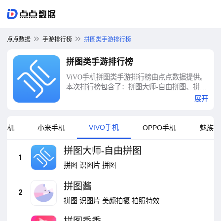
点点数据
手游排行榜
拼图类手游排行榜
拼图类手游排行榜
ViVO手机拼图类手游排行榜由点点数据提供。
本次排行榜包含了：拼图大师-自由拼图、拼图
酱、拼图秀秀、美图秀秀-人像精修工具、醒
展开
图-轻松修出高级感、照片拼图编辑-拼图、拼
图王-拼图软件、拼图游戏挑战、照片拼接P图
编辑-照片拼接、拼照片等十大拼图类手游排行
VIVO手机
卓手机
小米手机
OPPO手机
魅族手
榜
拼图大师-自由拼图
1
拼图
识图片
拼图
拼图酱
2
拼图
识图片
美颜拍摄
拍照特效