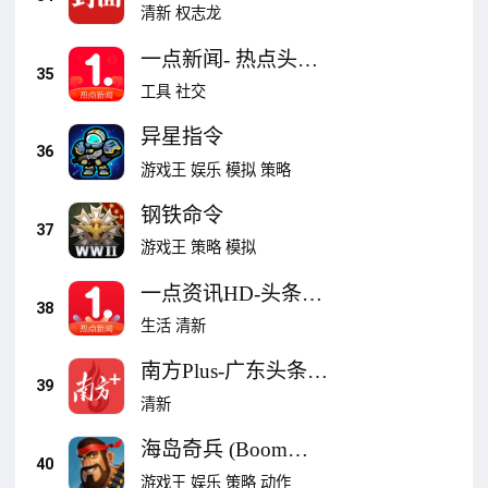
的生活方式
清新
权志龙
一点新闻- 热点头条
35
新闻app
工具
社交
异星指令
36
游戏王
娱乐
模拟
策略
钢铁命令
37
游戏王
策略
模拟
一点资讯HD-头条新
38
闻视频热点平台
生活
清新
南方Plus-广东头条新
39
闻资讯平台
清新
海岛奇兵 (Boom
40
Beach)
游戏王
娱乐
策略
动作