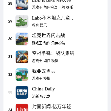
战舰帝国-新春庆典
28
游戏王
角色扮演
卡牌
娱乐
Labo积木坦克儿童应
29
用
教育
娱乐
坦克世界闪击战
30
游戏王
动作
角色扮演
空战争锋：战队集结
31
游戏王
动作
模拟
我要去当兵
32
游戏王
模拟
China Daily
33
清新
权志龙
封面新闻-亿万年轻人
34