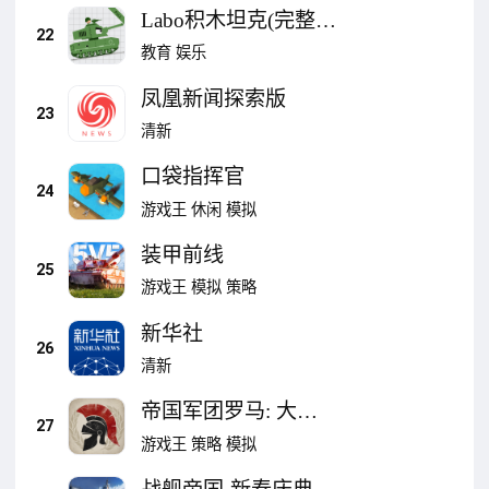
Labo积木坦克(完整
22
版):认知与创造军事
教育
娱乐
车辆
凤凰新闻探索版
23
清新
口袋指挥官
24
游戏王
休闲
模拟
装甲前线
25
游戏王
模拟
策略
新华社
26
清新
帝国军团罗马: 大征
27
服者
游戏王
策略
模拟