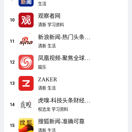
生活
观察者网
10
清新
学习资料
新浪新闻-热门头条资
11
讯视频抢先看
清新
生活
凤凰视频-聚焦全球头
12
条新闻的短视频平台
娱乐
ZAKER
13
清新
生活
虎嗅-科技头条财经新
14
闻热点资讯
权志龙
学习资料
搜狐新闻-准确可靠
15
清新
生活