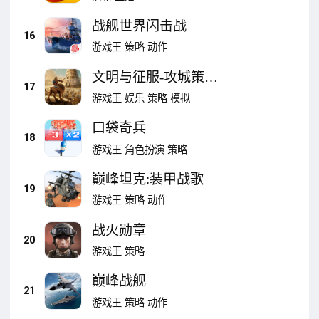
战舰世界闪击战
16
游戏王
策略
动作
文明与征服-攻城策略
17
对战 重启全面战争时
游戏王
娱乐
策略
模拟
代
口袋奇兵
18
游戏王
角色扮演
策略
巅峰坦克:装甲战歌
19
游戏王
策略
动作
战火勋章
20
游戏王
策略
巅峰战舰
21
游戏王
策略
动作