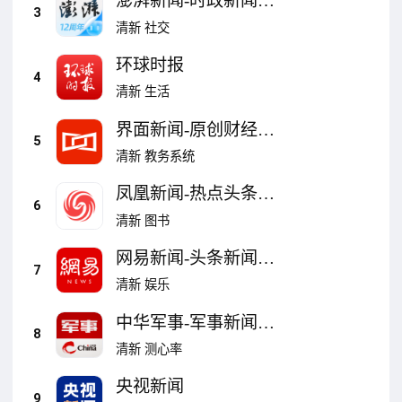
澎湃新闻-时政新闻资
3
讯
清新
社交
环球时报
4
清新
生活
界面新闻-原创财经新
5
闻领跑者
清新
教务系统
凤凰新闻-热点头条新
6
闻抢先看
清新
图书
网易新闻-头条新闻视
7
频资讯平台
清新
娱乐
中华军事-军事新闻移
8
动平台
清新
测心率
央视新闻
9