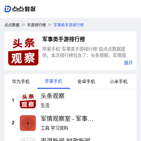
点点数据
手游排行榜
军事类手游排行榜
军事类手游排行榜
苹果手机"军事类手游排行榜"由点点数据提
供。本次排行榜包含了：头条观察、军情观察
室 - 军事爱好者基地、澎湃新闻-时政新闻资
展开
讯、环球时报、界面新闻-原创财经新闻领跑
者、凤凰新闻-热点头条新闻抢先看、网易新
闻-头条新闻视频资讯平台、中华军事-军事新
苹果手机
华为手机
安卓手机
小米手机
闻移动平台、央视新闻、观察者网等十大军事
类手游排行榜
头条观察
1
生活
军情观察室 - 军事爱
2
好者基地
工具
学习资料