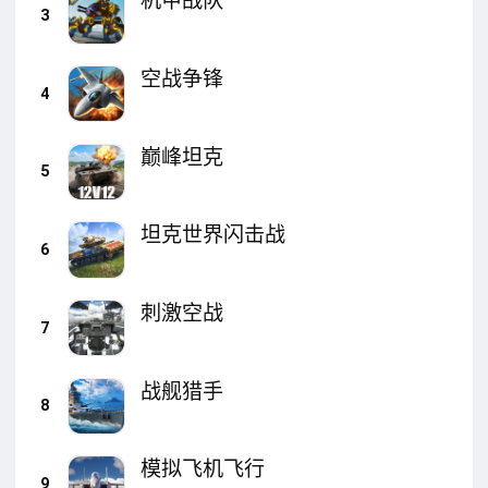
机甲战队
3
空战争锋
4
巅峰坦克
5
坦克世界闪击战
6
刺激空战
7
战舰猎手
8
模拟飞机飞行
9