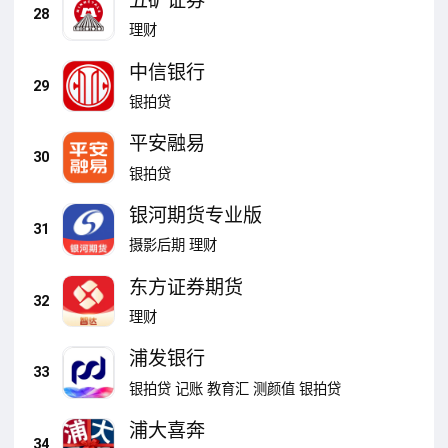
五矿证券
28
理财
中信银行
29
银拍贷
平安融易
30
银拍贷
银河期货专业版
31
摄影后期
理财
东方证券期货
32
理财
浦发银行
33
银拍贷
记账
教育汇
测颜值
银拍贷
浦大喜奔
34