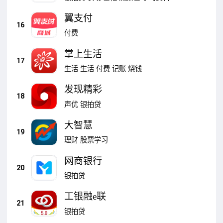
翼支付
16
付费
掌上生活
17
生活
生活
付费
记账
烧钱
发现精彩
18
声优
银拍贷
大智慧
19
理财
股票学习
网商银行
20
银拍贷
工银融e联
21
银拍贷