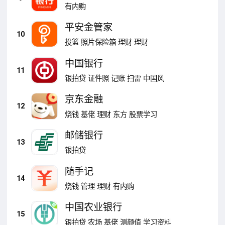
有内购
平安金管家
10
投篮
照片保险箱
理财
理财
中国银行
11
银拍贷
证件照
记账
扫雷
中国风
京东金融
12
烧钱
基佬
理财
东方
股票学习
邮储银行
13
银拍贷
随手记
14
烧钱
管理
理财
有内购
中国农业银行
15
银拍贷
农场
基佬
测颜值
学习资料