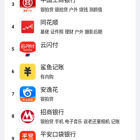
中国工商银行
3
银拍贷
银拍贷
户外
烧钱
测颜值
同花顺
4
基佬
证件照
理财
户外
摄影后期
云闪付
5
鲨鱼记账
6
有内购
安逸花
7
银拍贷
招商银行
8
银拍贷
手机
电子音乐
返老还童相机
记账
平安口袋银行
9