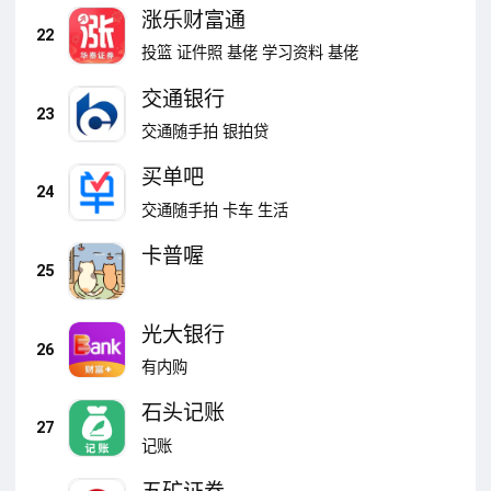
涨乐财富通
22
投篮
证件照
基佬
学习资料
基佬
交通银行
23
交通随手拍
银拍贷
买单吧
24
交通随手拍
卡车
生活
卡普喔
25
光大银行
26
有内购
石头记账
27
记账