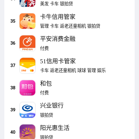
美发
卡车
银拍贷
卡牛信用管家
35
管理
卡车
返老还童相机
银拍贷
平安消费金融
36
付费
51信用卡管家
37
卡车
返老还童相机
球球
管理
娱乐
和包
38
付费
兴业银行
39
银拍贷
阳光惠生活
40
银拍贷