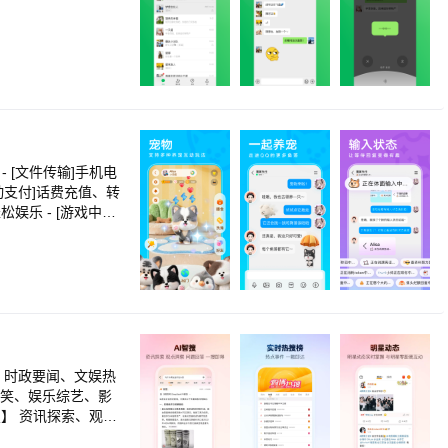
- [文件传输]手机电
将功能赋
寻找丢失
，时政要闻、文娱热
搞笑、娱乐综艺、影
】 资讯探索、观点
戳微博热搜榜 【明