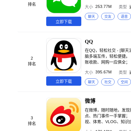
排名
253.77M
大小
类型
聊天
交友
语音
立即下载
QQ
在QQ，轻松社交 - [聊
脑多端互传，轻松便捷。 在QQ，轻松生活 - [空间动态]快速获知好友动态，随时分享生活； - [移动支付]话费充值、转
2
账收款、网购一应俱全； - [关怀
排名
体验热门手游乐趣，还有更多
395.67M
大小
类型
能，打造轻松欢乐的社交、娱乐与生活体验。 -----联系我们---
帮助：进入QQ设置 -> 关于QQ 
立即下载
聊天
社交
空间
儿童公益项目，GPS在
微博
在微博，随时随地，发现
点、热门事件一手掌握；
3
视、体育、VLOG、知识
排名
洞察、问题回答，一搜即