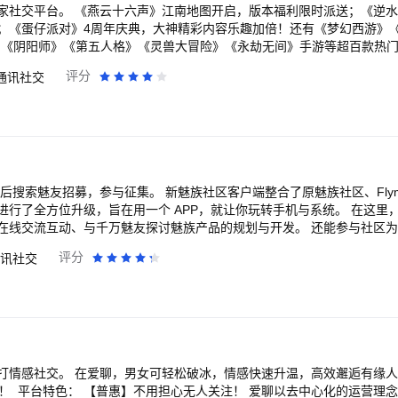
家社交平台。 《燕云十六声》江南地图开启，版本福利限时派送；《逆
；《蛋仔派对》4周年庆典，大神精彩内容乐趣加倍！还有《梦幻西游》
》《阴阳师》《第五人格》《灵兽大冒险》《永劫无间》手游等超百款热
档上线，立即预约锁定专属游戏头像框等独家福利！还有《无限大》《山
评分
通讯社交
福利资讯、前瞻爆料一睹为快！ 来大神领《守望先锋》拉玛刹史诗、传
石传说》全网最全炉石攻略站、炉石盒子助手助你天梯轻松上分，战棋把
，轻松搞定职业天赋加点，畅玩艾泽拉斯大陆。 海量频道随加随聊，上
资讯、海量攻略福利工具，助你快速进阶。在这里你可以找玩伴、聊游戏
活！
p 后搜索魅友招募，参与征集。 新魅族社区客户端整合了原魅族社区、Flym
方位升级，旨在用一个 APP，就让你玩转手机与系统。 在这里，你能第一时间掌握
ng 在线交流互动、与千万魅友探讨魅族产品的规划与开发。 还能参与社区
同时还能获得各种福利。
评分
讯社交
打情感社交。 在爱聊，男女可轻松破冰，情感快速升温，高效邂逅有缘人
用！ 平台特色： 【普惠】不用担心无人关注！ 爱聊以去中心化的运营理