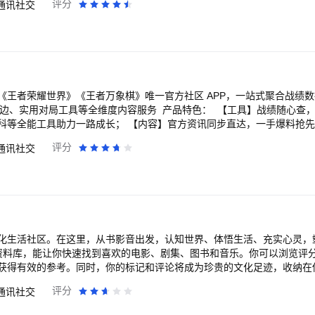
评分
通讯社交
的爱； 会员：自定义隐身、免广告、悄悄查看等18项小蓝特权。 【会员服务】 1、服
服务条款：https://app.blued.cn/term/vipterm Blued连续订阅服务协议
Blued隐私条款：https://activity.blued.cn/activityblued/work/UUIo7d
信：Blued_app 官方网站：www.blued.
《王者荣耀世界》《王者万象棋》唯一官方社区 APP，一站式聚合战绩
 周边、实用对局工具等全维度内容服务 产品特色： 【工具】战绩随心查
科等全能工具助力一路成长； 【内容】官方资讯同步直达，一手爆料抢
点； 【社区】与搭子同好实时互动，不懂就问必有回应，疑难一键解答；
评分
通讯社交
段，专属荣耀时刻尽数珍藏； 【赛事】赛事内容整合服务，覆盖赛程查
 【营地AI】覆盖智能检索、实时互动、深度战绩分析，随问随答陪你冲 
》！
化生活社区。在这里，从书影音出发，认知世界、体悟生活、充实心灵，
资料库，能让你快速找到喜欢的电影、剧集、图书和音乐。你可以浏览评
获得有效的参考。同时，你的标记和评论将成为珍贵的文化足迹，收纳在
活力，帮助你与兴趣相投的人找到彼此，汇聚“遥远的相似性”。 “我”是
评分
通讯社交
切细枝末节，而不用担心陌生人没有耐心了解。豆友们在豆瓣谈论的是自己
至可以通过成立一个小组或发起一个话题，将自己的独特放大到豆瓣的公