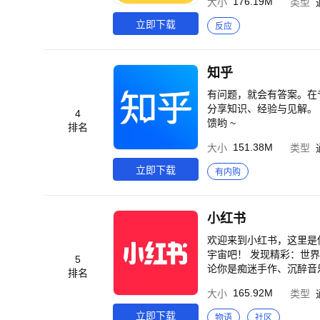
176.19M
大小
类型
星大V动态】 明星、大
容极速呈现，随时随地超
立即下载
反应
点内容迅速捕捉，各类海
视频，几分钟的直播，让
在为广大微博用户提供专
知乎
有问题，就会有答案。在
分享知识、经验与见解。 如有任何问题或建议，可发送邮件至 app@zhihu.com，知乎的工程师不会漏掉任何一条反
4
馈哟 ~
排名
151.38M
大小
类型
立即下载
有内购
小红书
欢迎来到小红书，这里是你专属的生活兴趣社区！ 在这里
宇宙吧！ 发现精彩：世界那么大，兴趣那么多！无数和你一样充满好奇心的人，在这里分享着他们的热爱与探索。无
5
论你是痴迷手作、沉醉音
排名
低，都在这里自由流淌。 遇见同好：世界很大，但同好很近。和兴趣相投的小红薯们，一起真诚交流、互相启发。一
165.92M
大小
类型
句评论，一次点赞，可能就
你的每一次尝试、每一点
立即下载
物语
社区