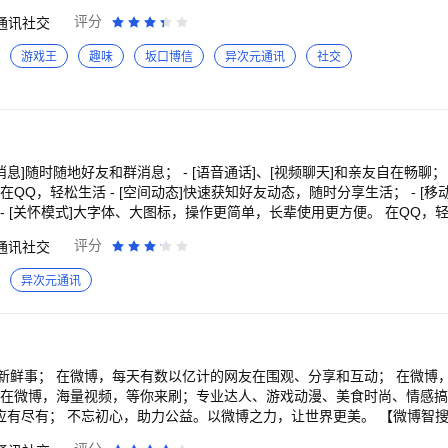
评分
通讯社交
游戏王
趣味
坂口博信
异次元通讯
社交
天消息]随时随地好友和群消息； - [语音通话]、[视频聊天]和亲友自在畅聊； 
模式]大字体、大图标，操作更简单，长辈使用更方便。 在QQ，轻松娱乐 - [游戏中心]
大神攻略分享； - [个性装扮]各种主题、名片、彩铃、气泡、挂件自由选。 QQ
评分
通讯社交
-- 如在使用过程中遇到任何问题，请联系我们： - 在线
-> 帮助与反馈 - 客服热线：4006 700 700（服务时间：8:00 - 23:00） *加入
异次元通讯
后台运行可能会影响电池续航时间。
新鲜事； 在微博，每天有数以亿计的网友在围观、分享和互动； 在微博
 在微博，海量视频，等你来刷；专业达人、游戏动漫、美食时尚、情感
应有尽有； 不忘初心，助力公益。以微博之力，让世界更美。 【微博智搜
得! 【热搜榜】 呈现新鲜、热门、有料的热点，想知道正在发生什么，狂