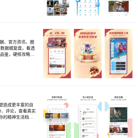
：https://app.b
hT 【联系我们】 官方微
数据、官方资讯、圈
，数据细复盘，看透
先品鉴，硬核攻略应
 【个人资产】留存
询、高清直播、观赛
还有更多精彩宝藏等
塑造成更丰富的自
分、评论，查看真实
你的精神生活档
专属于你的空间。你
喜欢的作家导演、对
共空间，影响和塑