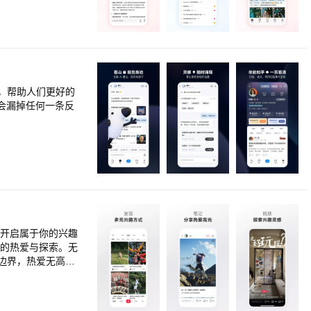
量高清视频，新鲜内
 【微博推荐】 热
几张图片又或是一段
增值服务的产品。旨
，帮助人们更好的
边界，热爱无高
敢发光：
！大胆分享你的故