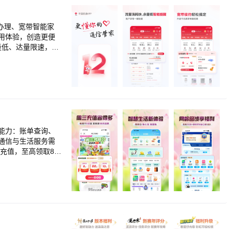
务办理、宽带智能家
用体验，创造更便
量低、达量限速，立
：专
务能力：账单查询、
通信与生活服务需
高3GB流量月包领不
次登陆APP，至高