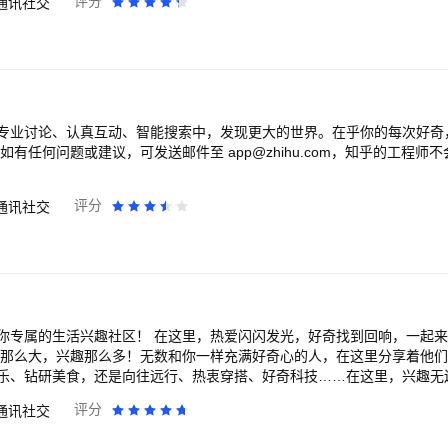
评分
通讯社交
V的最新动态，加关注便可第一时间看到喜爱博主动态 【微博短视频】 海
级省流量 【超话社区】 在超话社区找到与自己相同兴趣的网友，畅聊互动
量内容让您看不停 【发微博】 尽情的表达自己内心的感受，一段独白，
世界听到你的声音 【微博会员】 微博会员是给微博个人用户提供一系列
属的特权服务，包括身份、装扮、功能增强、安全、福利等30+项特权。
专业讨论、认真互动、智能搜索中，发现更大的世界。在乎你的每次好奇
评分
通讯社交
，热爱闪闪发光，好奇找到回响，一起来开启属于你的兴趣
乐、钻研美食，还是向往远行、热衷穿搭、好奇科技……在这里，兴趣无
评分
通讯社交
会转角遇到灵魂拍档。在这里，每一份兴趣被听见，每一种热爱被温柔以待。 勇
进步、每一份感动都值得被珍藏。小红书就是你记录兴趣生活的成长手账