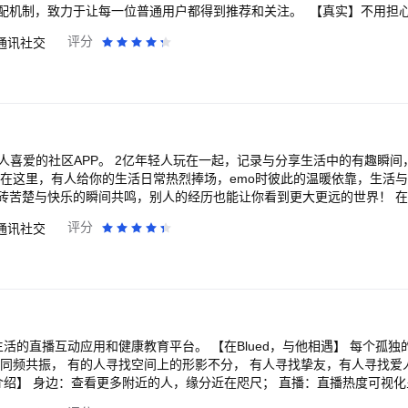
配机制，致力于让每一位普通用户都得到推荐和关注。 【真实】不用担
成的用户已通过真人认证，爱聊还支持用户身份实名、学历、房车等多维度
评分
通讯社交
沉大海！ 爱聊首创智能推荐算法与自助交友模式，能为你快速推荐有好
 【产品功能】 同城速配：智能AI综合匹配，一键相遇，快速开聊，秒速
位了解，更真实，更直接！ 语音速配：畅聊心动时刻，用声音治愈你！ 
！ 直播互动：展示真实自我，超多小姐姐暖男主播等你互动！ 用户反馈：
p内点击软件底部【我】-【帮助与反馈】-【在线客服】联系官方客服进行咨询
在一起，记录与分享生活中的有趣瞬间，展示自己的兴趣爱
楚与快乐的瞬间共鸣，别人的经历也能让你看到更大更远的世界！ 在这里，有人和你一
不管是大众潮流还是小众喜好，只要是你喜欢的都能在这里找到，更能遇
评分
通讯社交
灵魂共振的人 3、群聊派对－随时随地组个局，和志趣相投的朋友开心畅聊 使用
间，随时随地分享与记录自己开心或不开心的情绪，遇见懂你的人 有片
鸣，找到心灵的归属 快速找到同好的伙伴，每一个兴趣爱好都能找到了聊的来的人
开启有趣的生活 ！
健康教育平台。 【在Blued，与他相遇】 每个孤独的人，都在寻找另一
品介绍】 身边：查看更多附近的人，缘分近在咫尺； 直播：直播热度可视
精彩生活，查看身边动态，参与超话讨论，热点话题那么多，总有一个会属