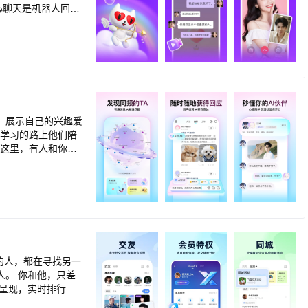
心聊天是机器人回
诚意认证。 【高
感的异性，聊天回复
回复！ 视频速配：
亲密印记：记录你们
 【官方热线】400
到志趣相投的朋友
场景：
精神自留地，无压力
 来Soul
化呈现，实时排行，
于你 公益：获取安