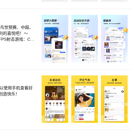
趣同路人”的微光。
超酷的线下活动，
每一份热爱玩出花
利的喜悦吧！～
S射击游戏：CS:
品，你随时可以找到
玩梗】
个神梗！ 下载
建议。
可以使用手机查看好
创造快乐！