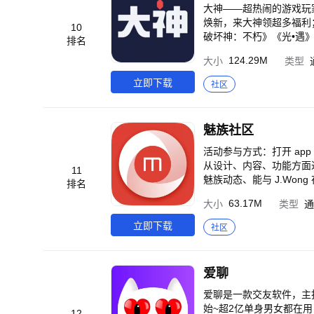
大神——超热闹的游戏玩
焕新，来大神领超多福利
10
破坏神：不朽》《光•遇
排名
验。《遗忘之海》7月定
124.29M
大小
类型
天》等新游大作预约中，
独家国服集结好礼！《炉
立即下载
社区
界》福利攻略、天赋工具
伴；新鲜有料的游戏官方
利，发现更有趣的游戏生
魅族社区
活动参与方式：打开 ap
从设计、内容、功能方面进行了全
11
魅族动态、能与 J.Wo
排名
兑换活动，在玩转社区的
63.17M
大小
类型
通
立即下载
社区
爱聊
爱聊是一款交友软件，主
始~超2亿单身男女都在
12