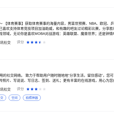
尝试。你的真实记录，不仅点亮了自己的热爱，更可能成为照亮另一个“兴
验不止！在小红书，发现感兴趣的好物，一键种草，轻松下单拔草！看到
里不光是灵感源头，更是兴趣旅程的起点站。让每一次心动落地生根，让
小红书，开启属于你的兴趣之旅吧！
赛、中超、
己喜欢支持体育竞技项目加油助威，和有趣的吧友过论精彩比赛，分享胜
领域，无论你是喜欢MOBA对战游戏：英雄联盟、魔兽世界；还是钟情FP
吧你都能找到和你爱好相同的吧友。在这里，不管是新游热游还是小众精
评分
讯社交
相约游戏开黑、和众多玩家一起讨论游戏心得，与大家分享交流游戏趣闻。 【潮流
」？想找流行热梗？来贴吧，弱智吧、滑稽吧、段子吧，和吧友一起创造下一
见与你志同道合的吧友！ 欢迎访问“贴吧意见反馈吧”提出您的宝贵意见或
使用的社交网络。 致力于帮助用户随时随地地“分享生活，留住感动”，您
传照片、写说说、写日志、签到、送礼；更有丰富的在线游戏，用心为您
评分
讯社交
社交
空间
拍照神器