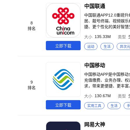
中国联通
中国联通APP12.0重
居、靓号终端、视频娱乐
8
捷、更个性化的美好智慧
排名
即提醒。 •账户提醒：停机、挂失等异常问
135.33M
大小
类型
门，不排队，一键搞定。 •升级千兆：超高速
急，套餐一步到位。 •用得实惠：智能匹
立即下载
运动
生活
异次
音、流量、宽带可共享。 •更贴
间】 •专属内容：存费优惠
享补贴，不怕比价】 •新
中国移动
中国移动APP是中国移
充值缴费、业务办理、权
9
求，带来更便捷、更丰富、更有趣的移动“心”体验。 更
排名
元充值券；邀友充值低至8
130.67M
大小
类型
停 【签到有礼】攒心愿金
8
立即下载
实用工具
生活
网易大神