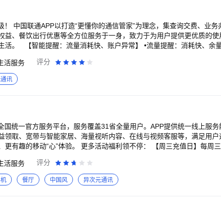
磅升级！ 中国联通APP以打造“更懂你的通信管家”为理念，集查询交费、业
权益、餐饮出行优惠等全方位服务于一身，致力于为用户提供更优质的使
生活。 【智能提醒：流量消耗快、账户异常】 •流量提醒：消耗快、余
题，一键直达处理页面。 【宽带续约：更省时，更高效】 •续费续约：不出
评分
生活服务
网络，全屋覆盖。 【套餐匹配：越用越划算】 •用得舒心：拒绝流量告
配，适合你的才能越用越划算。 【套餐共享：一人交费全家用】 •更省钱：语
元通讯
心：家庭云，记录美好时刻；亲情守护，让关爱时刻在线。 【“我的”页面：私人专属空
、宽带测速、专属福利。 •服务升级：订单进度随时查，权益礼包一站领。 【爆款新机
机直降：热门机型，折上再折。 •合约购机：官方补贴，1对1服务。
动全国统一官方服务平台，服务覆盖31省全量用户。APP提供统一线上服
益领取、宽带与智能家居、海量视听内容、在线与视频客服等，满足用户
多活动福利领不停： 【周三充值日】每周三充值，至高领取88
8折 【网龄回馈】至高爱优腾芒QQ音乐VIP每月免费会员5选1；日常至
评分
生活服务
可兑换至高10元话费，参与签到有机会领百元大奖 【新人有礼】新用户首
GB流量+8元话费奉上 超多惊喜邀您亲启～上中国移动APP省出新花样！
手机
餐厅
中国风
异次元通讯