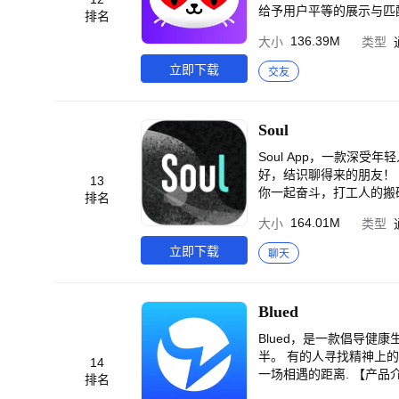
给予用户平等的展示与匹
排名
复！ 在爱聊，有超过9
136.39M
大小
类型
效】不用担心发送消息石
率高，高效邂逅有缘人。
立即下载
交友
既听其声也见其人，全方
从相识到相知的点滴成长
1551810 爱聊ap
Soul
Soul App，一款深受年轻人喜爱的社区APP。 2亿年轻人玩
好，结识聊得来的朋友！ 在这里，有人给你的生活日常热烈捧场，emo时彼此的温暖依靠，生活与学习的路上他们陪
13
你一起奋斗，打工人的搬砖苦
排名
起追捧热爱的生活方式，
164.01M
大小
类型
跟你一起畅聊与分享！ 功能介绍： 1、瞬间广场－无压力的表达，发现生活的有趣与精彩 2、灵魂奇遇－基于性格、
兴趣、三观进行测试，遇见
立即下载
聊天
发现生活中真实美好的瞬
的表达、交流，遇到灵魂共
App，和2亿年轻人一起
Blued
Blued，是一款倡导健康生活的直播互动应用和
半。 有的人寻找精神上的同频共振， 有的人寻找空间上的形影不分， 有人寻找挚友，有人寻找爱人。 你和他，只差
14
一场相遇的距离. 【产
排名
一目了然； 发现：分享