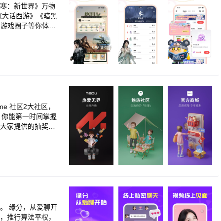
水寒：新世界》万物
《大话西游》《暗黑
门游戏圈子等你体
海奇旅》《星绘友晴
奇皮肤及战令奖励等
把吃鸡！《魔兽世
大神轻松结交游戏伙
、看攻略、领福
e 社区2大社区，
为大家提供的抽奖与
。 缘分，从爱聊开
念，推行算法平权，