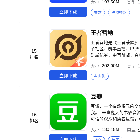
193.56M
大小
类型
全防护知识，给你一份有安全感
务：连续订阅会员 2、Blued会员
立即下载
交友
拍照神器
lued.cn/term/vipterm 
博：@blued交友软件 官方微
王者营地
王者营地是《王者荣耀》
子社区、赛事直播、IP
15
对局优劣，更有备战、百
排名
有尽有，搜罗各类新奇热
202.00M
大小
类型
你与搭子们的精彩高光片
互动、现场购票全流程；
立即下载
有内购
你发现，尽在《王者营地
豆瓣
豆瓣，一个有趣多元的文
我。 丰富庞大的书影音
16
可信的观众和读者反馈，
排名
案。 小组拥有难以置信的
130.15M
大小
类型
可以放大“关于我”的一
社会事件的观点……你甚
立即下载