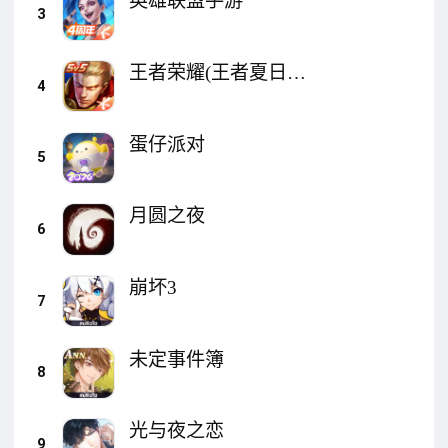
英雄联盟手游
3
王者荣耀(王者夏日农
4
友节)
蛋仔派对
5
月圆之夜
6
崩坏3
7
未定事件簿
8
光与夜之恋
9