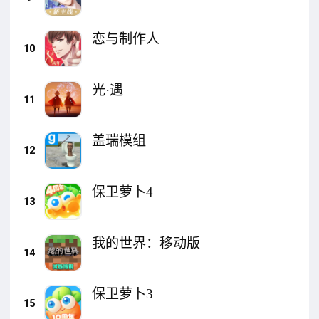
恋与制作人
10
光·遇
11
盖瑞模组
12
保卫萝卜4
13
我的世界：移动版
14
保卫萝卜3
15