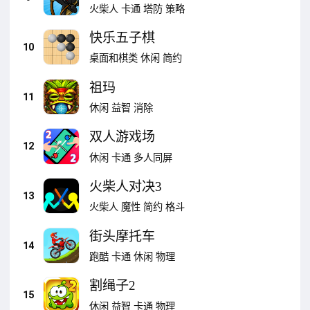
火柴人
卡通
塔防
策略
快乐五子棋
10
桌面和棋类
休闲
简约
祖玛
11
休闲
益智
消除
双人游戏场
12
休闲
卡通
多人同屏
火柴人对决3
13
火柴人
魔性
简约
格斗
街头摩托车
14
跑酷
卡通
休闲
物理
割绳子2
15
休闲
益智
卡通
物理