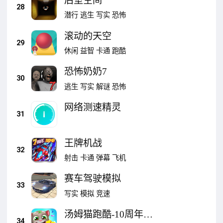
后室空间
28
潜行
逃生
写实
恐怖
滚动的天空
29
休闲
益智
卡通
跑酷
恐怖奶奶7
30
逃生
写实
解谜
恐怖
网络测速精灵
31
王牌机战
32
射击
卡通
弹幕
飞机
赛车驾驶模拟
33
写实
模拟
竞速
汤姆猫跑酷-10周年狂
34