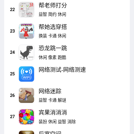
帮老师打分
22
益智
简约
休闲
帮她选穿搭
23
换装
卡通
休闲
恐龙跳一跳
24
休闲
像素
跑酷
网络测试-网络测速
25
网络迷踪
26
益智
卡通
解谜
宾果消消消
27
装扮
休闲
益智
消除