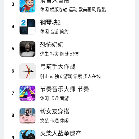
滑雪大冒险
3
休闲
横版卷轴
运动
欧美画风
跑酷
钢琴块2
4
休闲
音游
简约
恐怖奶奶
5
逃生
写实
解谜
恐怖
弓箭手大作战
6
射击
io
独立游戏
像素
多人在线
节奏音乐大师-节奏钢
7
琴音乐音符
休闲
卡通
音游
帮女友穿搭
8
换装
卡通
休闲
火柴人战争遗产
9