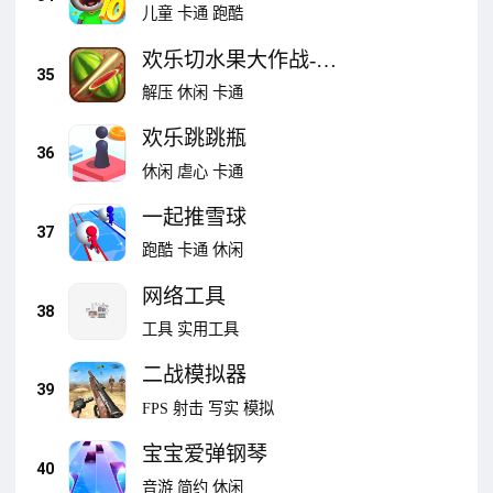
欢庆典
儿童
卡通
跑酷
欢乐切水果大作战-缤
35
纷切切切
解压
休闲
卡通
欢乐跳跳瓶
36
休闲
虐心
卡通
一起推雪球
37
跑酷
卡通
休闲
网络工具
38
工具
实用工具
二战模拟器
39
FPS
射击
写实
模拟
宝宝爱弹钢琴
40
音游
简约
休闲