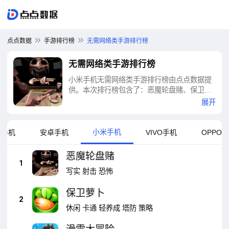
点点数据
手游排行榜
无需网络类手游排行榜
无需网络类手游排行榜
小米手机无需网络类手游排行榜由点点数据提
供。本次排行榜包含了：恶魔轮盘赌、保卫萝
卜、滑雪大冒险、钢琴块2、恐怖奶奶、弓箭手
展开
大作战、节奏音乐大师-节奏钢琴音乐音符、帮
女友穿搭、火柴人战争遗产、快乐五子棋等十
大无需网络类手游排行榜
小米手机
果手机
安卓手机
VIVO手机
OPPO
恶魔轮盘赌
1
写实
射击
恐怖
保卫萝卜
2
休闲
卡通
轻养成
塔防
策略