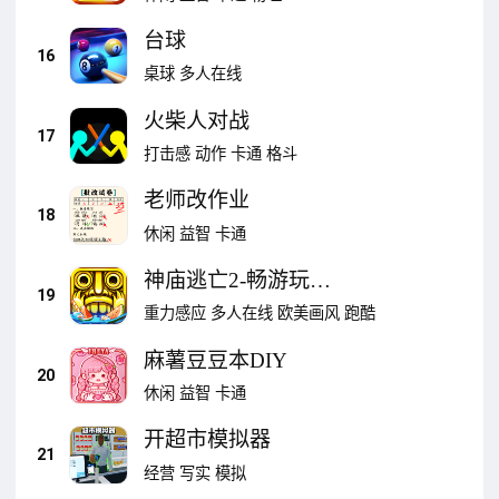
台球
16
桌球
多人在线
火柴人对战
17
打击感
动作
卡通
格斗
老师改作业
18
休闲
益智
卡通
神庙逃亡2-畅游玩具
19
王国
重力感应
多人在线
欧美画风
跑酷
麻薯豆豆本DIY
20
休闲
益智
卡通
开超市模拟器
21
经营
写实
模拟