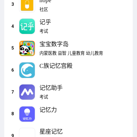
hope
3
社区
记乎
4
考试
宝宝数字岛
5
内蒙医教
益智
儿童教育
幼儿教育
C族记忆宫殿
6
记忆助手
7
考试
记忆力
8
星座记忆
9