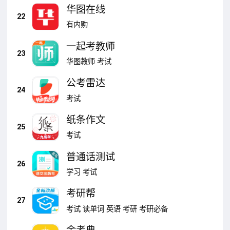
华图在线
22
有内购
一起考教师
23
华图教师
考试
公考雷达
24
考试
纸条作文
25
考试
普通话测试
26
学习
考试
考研帮
27
考试
读单词
英语
考研
考研必备