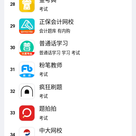
金考典
28
考试
正保会计网校
29
会计题库
有内购
普通话学习
30
普通话学习
学习
考试
粉笔教师
31
考试
疯狂刷题
32
考试
题拍拍
33
考试
中大网校
34