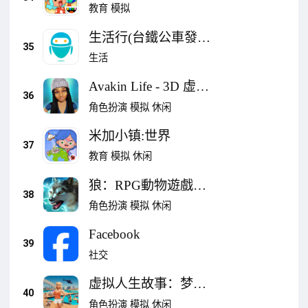
Hello Kitty
教育
模拟
生活行(台鐵公車發票
35
樂透電影國道天
生活
氣)VoiceGO
Avakin Life - 3D 虚拟
36
世界
角色扮演
模拟
休闲
米加小镇:世界
37
教育
模拟
休闲
狼：RPG動物遊戲
38
(The Wolf)
角色扮演
模拟
休闲
Facebook
39
社交
虚拟人生故事：梦想
40
生活
角色扮演
模拟
休闲