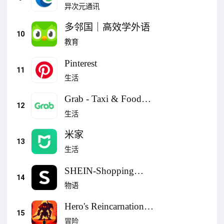
异次元通讯
多邻国｜高效学外语
10
教育
Pinterest
11
生活
Grab - Taxi & Food
12
Delivery
生活
米家
13
生活
SHEIN-Shopping
14
Online
物语
Hero's Reincarnation
15
Journey
冒险