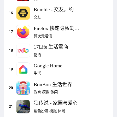
Bumble - 交友，约
16
会，扩大人际网
交友
Firefox 快速隐私浏览
17
器
异次元通讯
17Life 生活電商
18
物语
Google Home
19
生活
BonBon 生活世界儿
20
童游戏
教育
模拟
休闲
狼传说 - 家园与爱心
21
角色扮演
模拟
休闲