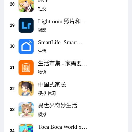
#Me
28
社交
Lightroom 照片和视
29
频编辑器・专业相机
摄影
修图
SmartLife- Smart
30
Living
生活
生活市集 - 家需要的
31
都在生活
物语
中国式家长
32
模拟
休闲
異世界奇妙生活
33
模拟
Toca Boca World x
34