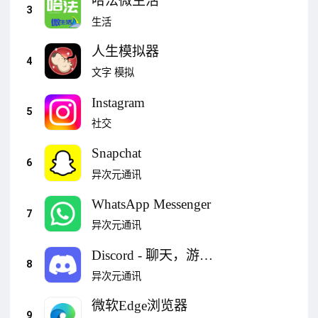
哈法微生活
3
生活
人生模拟器
4
文字
模拟
Instagram
5
社交
Snapchat
6
异次元通讯
WhatsApp Messenger
7
异次元通讯
Discord - 聊天，游
8
戏，消磨时光
异次元通讯
微软Edge浏览器
9