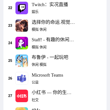
Twitch：实况直播
22
娱乐
选择你的命运.视觉小
23
说与爱情选择.创造你
模拟
休闲
的浪漫故事.
Staff! - 有趣的休闲游
24
戏 | 生活模拟器
模拟
休闲
布鲁伊 - 一起玩吧
25
休闲
模拟
Microsoft Teams
26
公益
小红书 — 你的生活
27
兴趣社区
社交