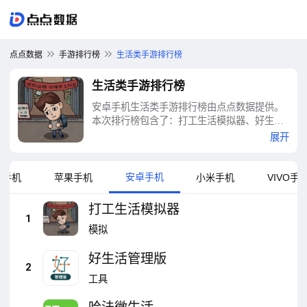
点点数据
手游排行榜
生活类手游排行榜
生活类手游排行榜
安卓手机生活类手游排行榜由点点数据提供。
本次排行榜包含了：打工生活模拟器、好生活
管理版、哈法微生活、人生模拟器、
展开
Instagram、Snapchat、WhatsApp Messenger、
Discord - 聊天，游戏，消磨时光、微软Edge浏
览器、多邻国｜高效学外语等十大生活类手游
安卓手机
为手机
苹果手机
小米手机
VIVO手
排行榜
打工生活模拟器
1
模拟
好生活管理版
2
工具