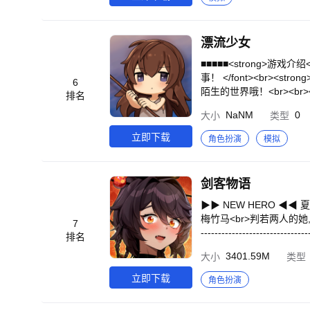
沙漠和打地鼠。<br><
>参与季节性活动，期间将
意见。如果您有任何改进
漂流少女
■■■■■<strong>游戏介绍
事！ </font><br><st
6
陌生的世界哦！<br><br><font 
排名
nvn</font><br><font col
NaNM
0
大小
类型
s://twitter.com/daer
m Tapas的处女作！<b
立即下载
角色扮演
模拟
刚开始我也不敢相信呢？-<
<br><br>■ 美丽音效
的美丽游戏！<br>-真的~
剑客物语
收藏！<br>柔和的色彩和
</strong>
▶▶ NEW HERO ◀◀
梅竹马<br>判若两人的她, 
7
--------------------
排名
结能帮助你的同伴，在无尽
3401.59M
大小
类型
不间断的动作RPG吧！<br
的动作RPG！<br>• 富
立即下载
角色扮演
伴，参与无尽的战斗并获得
挖掘被隐藏的真相吧。<br>