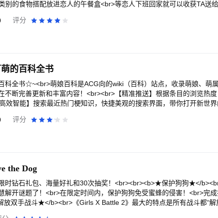
同类别的食物搭配放进恋人的午餐盒<br>等恋人下班回家就可以收获TA送给
br><br>【照顾你的猫咪们】<br>每天记得来照顾你家的猫咪，通过有趣
0
评分
他们洗澡。<br>顺利通过游戏，猫咪们就会送给你爱心！<br><br>【布
、装饰还有猫咪<br>将家具按照自己的喜爱布置在房间和花园内<br>
吸引来不同的小动物<br><br>【小客人们的爱】<br>当你拥有花园后
br>被花园吸引来的“小客人”也会给你送来爱心哦！<br>去收集所有的“小客人”
>在你有了猫咪以及遇见了不同小动物后<br>就有机会抓拍到他们无比可爱的
可萌的百科全书
<br><br>利用丰富的家具和装饰打造属于两个人的美妙世界<br>还有
虚寂寞的时候给你带来一点快乐和温暖！
科全书☆~<br>萌娘百科是ACG向的wiki（百科）站点，收录萌娘、萌
不断完善更新和丰富内容！<br><br>【精准推送】根据条目的浏览热
r>【高效智能】搜索最近热门梗知识，快捷美观的搜索界面，带你打开新世界的大
的二次元百科，在这里，你可以了解到ACG作品及相关的各种冷知识，了
0
评分
轻松愉快略带恶搞】传播自由的“萌百”文化~任何人都可以不墨守成规地编辑条
r>【中立客观】所有条目都尽量保持中立客观，为大家从客观角度记录各种A
<br>-邮箱地址：heika@aojiaogame.com<br><br>/* 应用内条目若
相关条目进行反馈、评论，便于网站管理员、巡查姬及时查看信息，还请不要因此对
ve the Dog
钻石礼包、海量好礼和30次抽奖！<br><br><b>★保护狗狗★</b><
解开谜题了！<br>在限定时间内，保护狗狗免受蜜蜂的侵害！<br>完
★解放双手战斗★</b><br>《Girls X Battle 2》最大的特点是所有战斗
战斗。即使离线也能获得稀有物品，打造传奇装备来强化你的女孩。<br><