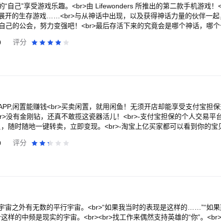
】<br>夜拍不怕暗，逆光也有救。AI人脸识别x自动提亮肤色。自然修复面
RT！<br>世界BOSS，深层探险，魔物之巢... 9种战斗模式！<br>用层
己”享受游戏乐趣。<br>由 Lifewonders 所推出的第二款手机游戏！<
片！<br><br>【AI绘画】<br>创意绘画神器，实现绘画自由。图生图
放置不管就完成！
展开的生存游戏……<br>与从神话中出现，以及获得神话力量的伙伴一起
图，随意涂鸦秒变画作。<br>【AI修图】<br>超多神级AI功能，智能修
于自己的公会，努力变强吧！<br>最后存活下来的究竟会是哪个神话，哪个公
除，无痕消除多余元素；AI滤镜，智能克隆电影色调。<br>【AI美容】<b
，和原本应该无从相逢的敌人对抗。<br>也许，还能——创造出恋爱的羁
情尴尬；AI美发，百变发色发型，智能增发高颅顶，电子美发更具性价比。<
0
评分
r>想匹配的组合都能结成恋爱关系，<br>撰写出属于你一人的爱情故事！<b
高效。AI动漫，真人变动漫，多种画风丝滑变身；画质修复，分辨率无损提
br>※游戏内提供部分付费商品。<br>游玩前请务必阅读使用条款。<br><
真】<br>AI生成场景妆造，轻写真、概念写真、形象照等超多风格，随时随地
r>https://housamo.jp<br>“官方X（原Twitter）“<br>https://twitte
==<br>微信官方公众号：meituxiuxiu<br>微博官方帐号：@美图秀秀<br>
优阵容倾情献声（50音顺、仅刊登部分内容）<br>明坂 聡美、天野ユウ、有
>App内反馈方式：我-设置(右上角)-帮助与反馈-意见反馈/在线咨询
健太郎、伊藤 舞子、稲田 徹、稲葉 純弥、岩男 潤子、岩永 悠平、宇垣 
大谷 育江、大友 龍三郎、大浪 嘉仁、緒方 賢一、尾形 雅宏、小田 敏充
光明、木村 昴、樹元 オリエ、銀河 万丈、草尾 毅、楠 大典、熊本 健太
PP,闲置能赚钱<br>买卖闲置，就用闲鱼！无须开店却能享受支付宝担保
由美子、子安 武人、小山 剛志、小山 力也、三瓶 由布子、島田 敏、志村
<br>没有金刚钻，还真不敢揽这瓷器活儿！<br>-支付宝担保的个人交易
 智一、高木 渉、内匠 靖明、竹内 順子、竹内 良太、田中 真弓、千葉 千
宝贝，随时随地一键转卖，立即变现。<br>-淘宝上亿买家都可以看到你的
樹、遠山 大介、中田 譲治、中谷 一博、中山 和久、成田 剣、野上 翔、乃
单，语音描述，扫条码更轻松<br><br>他们都在，就缺你啦！<br>许多妈
0
评分
、平田 広明、福山 潤、宝亀 克寿、保坂 俊行、堀内 賢雄、増元 拓也、松
，<br>同时也在这里交流着养儿育儿的心得经验，<br>这些东西她们
太、宮本 崇弘、村川 梨衣、森川 智之、山口 勝平、山本 希望、よねざわ た
r>许多达人混迹于此，<br>倒腾古书、镜头、模型、限量版篮球鞋等等，<b
ame Rating System (IGRS): 13+
友！<br>在新品市场找不到的，也许你可以在这试试！<br><br>最爱
他们没新鲜感，或者不再爱的物件儿，<br>都能在这儿找到新的主人，节省空
理！<br><br>联系我们&amp;意见反馈：<br>邮箱：taobao-fleamarket
宙之外有无数的平行宇宙。<br>“如果我当时的表现是这样的……”“如
个这样的中频是现实的宇宙。<br><br>找工作来偶然支持英雄的“你”。<br