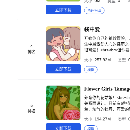
0M
0
大小
类型
可爱的女孩任你指挥★</
有自己的背景故事和独特
立即下载
角色扮演
们的战斗力。<br><br
女孩的阵型，每个女孩之
响。你的目标是找出当前战斗
袋中爱
顶层、问答、挑战、Bos
女孩商店、报名等等。参加
开始你自己的袖珍冒险，其
校园！★</b><br>
生中最激动人心的经历之
4
友！在游戏中挑战世界Boss，试
很可爱！<br><br>
排名
cebook页面，参与精彩活动，
加一组爪子也无妨。猫还是
257.92M
大小
类型
────<br>最新活动及攻略，请
可以随心所欲地定制，或者
☞《Girls X Battle 
里充满可爱的瞬间！与有
立即下载
模拟
的玩家，感谢您的支持！
生活！
Flower Girls Tamag
养育你的花姑娘！<br>
关系而设计。目前有6种
5
兰、淘气的牡丹、可爱的睡
排名
水、交流、玩耍，满足它
194.27M
大小
类型
乐，这意味着它生长得更快
任何你喜欢的阶段停止生长
立即下载
模拟