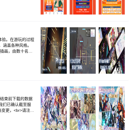
观”还是加上猫咪们
动购物 App，提供
你的！这些小猫居然
、简单地经营属于
么多好吃的零食，摆满
式物超所值的商城商
货到付款等多元行
您，虾皮为您准备好
领取为您准备好的礼
皮，让您万家商店一次
游体验。在游玩的过程
、母婴用品等，各种
作品，涵盖各种风格。
免运人人有，线上购
游戏插画，由数十名优
给您线上购买日常生
休闲零食、3C 配
您买得便宜又安
除了领取虾币，月月
 PREMIUM 提供
又便利。还有 SH
会员专属超值回馈；2
>现在，一起到虾皮
服务结束前下载的数据
r>我们已确认截至服
变更，<br>请注
r>继全球下载量突破
业RPG：《梦工匠与
如强烈的感情和对未