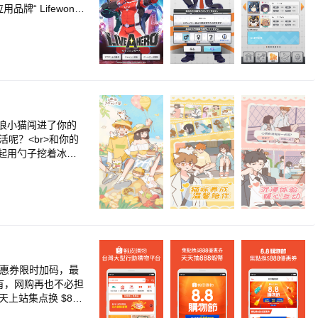
牌“ Lifewond
浪小猫闯进了你的
呢？<br>和你的
起用勺子挖着冰西
故事】<br>故事用
游你会搭配怎么样
想近一步；每一次操作
属于你的小屋】<br
摆满整个屋子；还附
摇摇椅里，看猫咪和
自己喜欢的小动物呢？
容易的事情，求帮
 折优惠券限时加码，最
用担心，上百套服饰搭
人人有，网购再也不必担
欸？要是给男生穿
天上站集点换 $888
，它们会说些什么
！最佳的购物体验就在