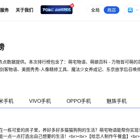
全局
商店
服务
关于我们
榜
供。本次排行榜包含了：萌宅物语、萌娘百科 - 万物皆可萌的百科全书、Girls X B
、漂流少女、剑客物语、美图秀秀-人像精修工具、魔法少女养成记、东京放学后
米手机
VIVO手机
OPPO手机
魅族手机
在一栋可爱的房子里，养好多好多猫猫狗狗的生活？萌宅物语能帮你实现！
一点一点打造出自己想要的生活！<br><br>【给恋人制作午餐盒】<br