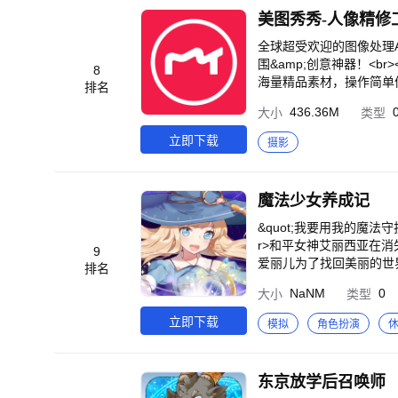
r>• 募集角色越多，获得buf
美图秀秀-人像精修
变强！<br>• 穿上各种
化’和 ‘超越’后爆发吧！<b
全球超受欢迎的图像处理A
<br>• 和公会成员们
围&amp;创意神器！<br
8
海量精品素材，操作简单
排名
图需求。还有迪士尼、三丽
436.36M
大小
类型
同框零距离。AI黑科技×
级人像美容】<br>「肤
立即下载
摄影
官比例，雕琢立体美颜！<
然修饰，完美比例推出来～
云塑自信形象，美丽从头开
魔法少女养成记
方】<br>汇聚流行图片
的美图配方！ <br>【专业滤镜调色】<br>专业滤镜调色工具，支持光线调整、色调分离、HSL、曲线等细节精修，还
&quot;我要用我的魔法守护世界！&quot;
有中国潮色&amp;氛围
r>和平女神艾丽西亚在消失
9
图神器】<br>海量风
爱丽儿为了找回美丽的世界，<br>骑着扫
排名
的拼贴方式，日常快速拼图，
卷轴#自动战斗#远距离魔法#
NaNM
0
大小
类型
色，胶片风格、电影质感、
~ <br>快节奏成长的等级
r>还原美貌的高清原相机
的魔法少女！<br>召唤
立即下载
模拟
角色扮演
相机Live直出！<br>
使用广域魔法爽快的击退敌人
玩法，让自拍更有趣！<br>
一键养成！ <br>无需
实况和视频！素颜出镜别担
游吧！<br><br>■ 培
东京放学后召唤师
视频大片轻松剪！AI智能
得越多，魔法能力和爆发伤