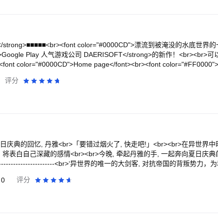
br>用各种装饰品装饰花盆，并为花朵戴上漂亮的帽子。许多装饰品都配有动画和
添加独特的内容和可供收集的装饰品。<br><br>我们不断为游戏开发
游戏的想法，请在应用程序评论区或我们的社交网络上与我们分享。
</strong>■■■■■<br><font color="#0000CD">漂流到被淹没的水
rong>Google Play 人气游戏公司 DAERISOFT</strong>的新作！<br>
color="#0000CD">Home page</font><br><font color="#FF0000">ht
or="#FF0000">https://www.facebook.com/daerisoft</font><br><font col
评分
isoft</font><br><br>■■■■■<strong>游戏特色</strong>■■■■■<br><br
r>继续关注我们持续更新的更多内容哦！<br><br>■ 跟其他玩家一起边玩边沟
br><br>■ 今天开始玩的话，漂流到明天的神奇游戏！<br>-真的~我也是
让你心中充满柔情！<br>-真的~解决了我30年的失眠症呢-<br><br>■ 告
我可是第一次见这种鱼 哈哈哈-<br><br>钓鱼？RPG？Tab RPG类钓鱼游
美术及音效让你的心中充满柔情!<br><br><strong>您的好评是我们前
 夏日庆典的回忆, 丹雅<br>「要错过烟火了, 快走吧!」<br><br>在异世
将表白自己深藏的感情<br><br>今晚, 牵起丹雅的手, 一起奔向夏日庆典的夜晚吧
----------------------------------<br>‘异世界的唯一的大剑客, 对抗帝国的背
的冒险中尽情战斗吧！ ’<br><br>用二刀流带来的极具速度感的攻击
0
评分
><br>■ 快斩<br><br>• 华丽的技能动效带来的双倍的快感和趣味！<br
有魅力的立绘与个性像素风的梦幻组合！<br> <br>■ 冒险与故事<br><br>
奖励！<br>• 越快通关，就可以获得越好的奖励！<br>• 通关每过10
<br>■ 角色收集 RPG<br><br>• 召唤看看吧！ 40余名神话中特别的