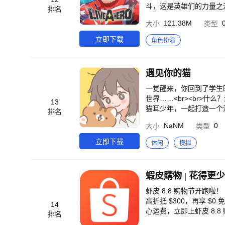
斗，这是英雄们的力量之源。<
排名
ers”推出的回合制指挥战斗RP
121.38M
大小
类型
立即下载
角色扮演
遇见你的猫
一觉醒来，你回到了学生
世界……<br><br>
13
猫耳少年，一起打造一个
排名
瓜，冬天一起窝在沙发里看老
NaNM
0
大小
类型
互动漫画来呈现，需要通
的衣服......<br
立即下载
休闲
模拟
都关系着故事是否继续，到
>你可以拥有一间你的小
带一个自己的小院子，你
蝦皮購物 | 花得更
狗子在院子里肆意玩耍...
这次拥有了自己的小屋，
虾皮 8.8 购物节开跑啦！
忙~~<br><br>【
高折抵 $300，再享 $0
14
配等你来探索哟！勇敢尝
心运费，立即上虾皮 8.8
排名
上裙子，会发生怎样的故事
优惠券！各种优惠券狂洒