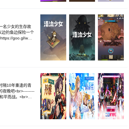
音效。<br><br
新内容，并听取玩家的
底世界的一名少女的生存故
<br>可以边钓鱼边探险一个
tps://goo.gl/wDv
or="#FF0000">http
>■ 大学生独立开发团体 Tea
通！<br>-真的~
无意间开始的...哎-
诉你世界上很多神奇鱼类
戏！<br>无限成长
进的动力哦，么么哒^^
界中时隔10年重逢的青
<br>--------
叛势力，为和平而战。<br>集
和华丽的技能，去享受
>• 可放置享受的痛快
• 招募女神作为同
关就会开启的新故事，
英雄和传说级装备！<b