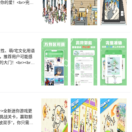
你的爱！<br>完美
的小游戏来<br>抚
置可爱的家】<br>
猫咪们会在你的家中
，花园中的不同物品
吧！<br><br>
瞬间<br>赶紧用
许许多多可爱的小家
属性、萌/宅文化用语
度，推荐用户可能感
门！<br><br>
解更多有趣的ACG
目，为他人展现自己
CG大事件，描述历
有问题请去主站zh.mo
该应用打低分，Tha
br>全新迷你游戏更
成挑战关卡，赢取额
都“解放双手”，你只需部
br><b>★数百位