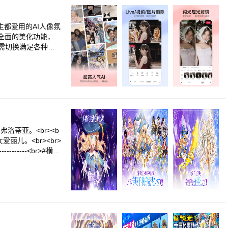
’, ‘转世’, ‘超越’
器和防具，通过‘强
r>■ 公会系统<br>
主都爱用的AI人像氛
公会吧！
强大全面的美化功能，
需切换满足各种修
上线】异地各自拍，
拍！<br>【像素
智能捏脸术，重塑五
瘦身」保护背景，自
美发」美图Tony
r>【潮流美图配
玩法，就用好玩好看
。<br>【日常拼
丽儿。<br><br>
定义布局等灵活自由
--------<br>#横向
<br>实时滤镜调
一天亿万伤害是基本的喔
r>【苹果模式】<b
是SSS级，专属于我
光效果调整，实现原
使、兔女郎 <br>
变身、空间AR等海量
<br>■ 超简单的
，像修图一样修Live
们享受真正的放置型手
r>功能简单0门槛，
呢？ <br>装备强化
===美图AI全家桶
长吧！<br><br