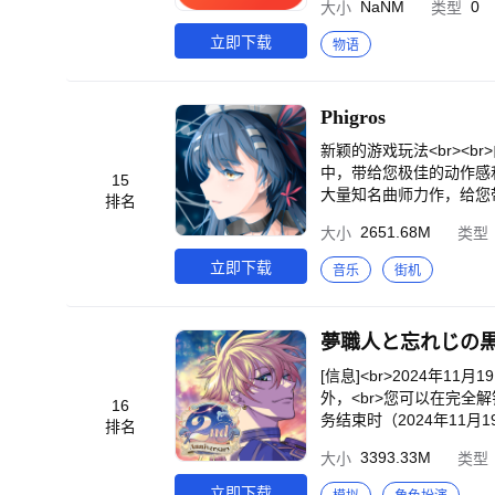
NaNM
0
大小
类型
呢？“喵圈”是一个神奇的
虾皮 8.8 购物节，一起
的好友和它们打成一片呢？
您值得信赖的支付机制、
立即下载
物语
还有自己独特的性格和职业
自己的卖场！<br><b
房间是一种怎样的体验呀！<br><b
品，让您花得更少，买得
动支付管道，交易介面友善
Phigros
了专属礼物，下载虾皮 A
物吧！下载虾皮 APP 
新颖的游戏玩法<br><
逛足，满足您的各式购物
中，带给您极佳的动作感和爽
15
优惠与折扣让你无痛入手所
大量知名曲师力作，给您带
排名
物再也不用担心运费！还在
秀的插画师精心绘制！风
2651.68M
大小
类型
活用品的新选择，24 
件通通有，不必担心出门
立即下载
音乐
街机
心。<br><br>虾皮
1、17 号虾皮直播日再提
官方经营的专柜品牌，原
夢職人と忘れじの
OPEE PREMIUM 
5 号商城狂购节，让您尽
[信息]<br>2024年
购物吧！<br><br><br>无时无刻随时
外，<br>您可以在完全解
16
三大保障安心无虞<br>• 探索每日发现 － 量身推荐专属商品，精准推荐服务比您更懂自己<br>• 挖掘限时特卖 － 一天
务结束时（2024年11
排名
三档限时下杀，不用出国就能跟上世界潮流<br>• 观看虾皮直
意，分发可能会停止，恕不
>• 获取虾币奖励 － 每日签到获得虾币，全站消费可直接折抵好划算<br>• 选虾皮店到店 － 更多元寄取件选择，智取
3393.33M
大小
类型
1200万次的《梦想100
店全天开放取货更便利<br>• 严选虾皮超市 － 全方位生活必需品，仅需一指轻松购免跑大卖场<br>• 下
被遗忘的黑妖精（梦黑）》
立即下载