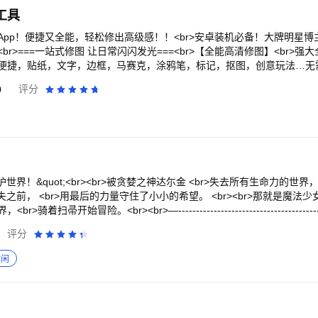
f越多！完成角色图鉴吧！<br><br>■ 成长与装备<br><br>• 角色可通过 ‘升级
工具
各样的时装，拥有更强的外形，当然还有能力值UP！<br>• 获得50多种武
r>• ‘超越石’内容开放! 现在去帮所有角色提升追加能力值与 ‘魔抗’吧!<br><b
pp！便捷又全能，轻松修出高级感！！<br>安卓装机必备！大牌明星博
一起对抗外部势力守护自己的领土吧！<br>• 通关公会副本，挑战更高等级的
><br>===一站式修图 让日常闪闪发光===<br>【全能高清修图】<br>
便捷，贴纸，文字，边框，马赛克，涂鸦笔，标记，抠图，创意玩法…无
鸥等超多正版授权IP，艺术家合作素材独家上线！<br>【AI合照全新
0
评分
人像美颜。超自然生成合影，还原真实互动感。合照不求人，一键get专属合
色美白」智能焕白，热门肤色随心选，展现自信美丽！<br>「面部重塑」
br>「面部丰盈」体验肌肤「零重力」，拥有丰盈上镜脸！<br>「瘦脸
<br>「自然美妆」自然服帖的多样妆容，打造专属个性风格！<br>「智能
始～<br>「增高塑型」天鹅颈、直角肩、超模腿…让你从头美到脚～<b
&amp;视频配方，网感氛围模板快速出片。Get热门趣味PO照趋势和创意
<br><br>被贪婪之神达尓金 <br>失去所有生命力的世界，弗洛蒂亚。<br><b
感胶片等丰富滤镜风格，轻松应对人像，风景，美食，运动，萌物等不同场景
之前， <br>用最后的力量守住了小小的希望。 <br><br>那就是魔法少女爱
格模板，照片视频都能拼~支持截图截屏智能拼接，横竖切换，无缝模式，自
帚开始冒险。<br><br>—------------------------------------------
一键高清导出！<br><br>===真实自然高清相机===<br>【高级滤镜】
养成计划<br><br>■ 放置24h即可超高速成长，Idle RPG！ <br>
评分
相机模拟.....适配多种场景，记录每个精彩瞬间，随时随地拍出大片！<b
&amp;关卡<br>领取24小时离线放置奖励吧！<br><br>■ 外形和魔法都
，效果真实自然，还能拍实况！随心切换iPhone热门拍照机型，支持打
16种魔法、各种法珠和服装，完成自己的组合！<br>穿着华丽服装的女仆、天
休闲
【萌拍贴纸】<br>动态AR，美妆滤镜、萌趣贴纸、ins潮流、互动游戏、AI
吧！<br>通过性能/外形分离来DIY战斗，华丽的战斗让热趣加倍！<br>
<br>===人人都能修视频===<br>【视频美容】<br>视频高清人像精修
考虑要怎么投资<br>一键按钮提升所有能力值，完成传奇等级！<br>让我
心，美白美妆超好用，做你的视频Live颜值搭子～<br>【视频剪辑】 <b
养核心，4阶段装备强化无尽成长！<br>扑通扑通✪ ω ✪ 今天会解锁什么特性
画质修复，视频图片都清晰。海量素材效果随心加，A爆朋友圈！<br><br>
害就越强大！<br>使用绚丽的外形和战斗技巧，亲自体验魔法少女的强大成