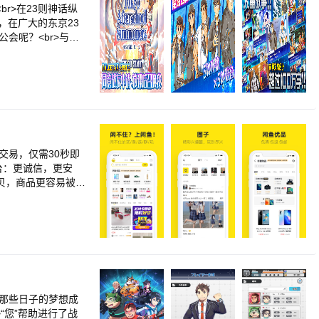
部过曝、光线不足。昏
出不穷的物品突破极限
br>在23则神话纵
，免关键词也无需排
，在广大的东京23
图不费力。AI扩图，
会呢？<br>与原
r>懂你的美容助
绊。<br>无论伙
br>【AI视频】<
r><br>◆游戏价
升；智能识别水印，
br>◆透过以下网站
轻松出片！<br><
r.com/4jhapp_lw
反馈邮箱地址：suppo
元 勇輝、池澤 春
秀成、牛木 理人、江
、落合 福嗣、笠間
、黒田 崇矢、幸田
交易，仅需30秒即
 知幸、下総 一薫、
平台：更诚信，更安
恵巳、てらそま まさ
宝贝，商品更容易被卖
村 健次、濱野 大
妈在这儿，<br>转卖
井 菜桜子、松田 修
给自己孩子用过，所
かし<br><br>
r>他们在这儿不仅转
这儿的还是剁手党&#
间的同时还能有笔小
-client@list.
果那些日子的梦想成
>“您”帮助进行了战