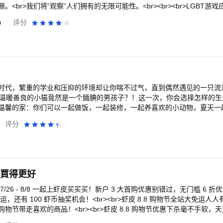
br>我们将“观察”人们拥有的无限可能性。<br><br><br>LGBT游戏应用品
G游戏！<br><br><br>■版权<br>（C）2020 Lifewonders，LLC
0
评分
时代，繁重的学业和压抑的环境却让你喘不过气，直到偶然遇见的一只流
什么？温暖善良的小猫竟然是一个腼腆的男孩子？！这一次，你会选择怎样的生活
温馨的家：你们可以一起做饭，一起装修，一起养喜欢的小动物，夏天一
电影，你期待中的生活，都能够在这里实现......<br><br>【开始新的
评分
过你的思考和选择才能继续。当你收留的猫猫变成了人你会怎么办，去春
>你的每一次互动，都有机会了解猫耳少年更多一点；每一次努力，都有机会离梦
底哪一个才是你最终的选择呢？<br>这次，你会如何选择？<br><br>【
屋，你可以任意装饰！它有大大的落地窗户，把你喜欢的家具、宠物物品
想在院子里种各种植物都行。<br>每当温暖阳光洒进小屋，你可以窝在
少買得更好
...<br><br>【云养猫的快乐】<br>你是否因为一些特殊原因不能饲养
再也不用担心妈妈不让我养猫啦！洗澡、吹毛、玩耍，养猫可真不是一件
 7/26 - 8/8 一起上虾皮买买买！新户 3 大首购优惠别错过，无门槛 6
超精致穿搭】<br>女生们统一的烦恼——去年穿的是什么衣服？在这里完全不
 免运，还有 100 虾币抽奖机会！<br><br>虾皮 8.8 购物节全站大免运
试和平时不一样的风格，不同的服饰搭配好像还能触发不一样的剧情呢！
 购物节带走喜欢的商品！<br><br>虾皮 8.8 购物节优惠下杀毫不手软，天
呢？<br><br>【探秘猫猫们的社交圈】<br>如果你的猫猫会和你讲话
，让你买愈多省愈多！上虾皮直营抢购精选夯品，最高折 $400 享优惠