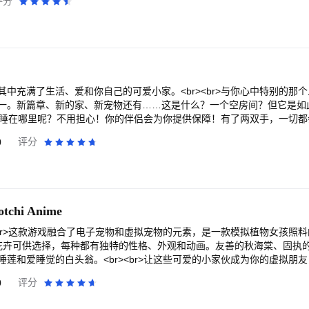
评分
b><br>超过数百位日系动漫风格的战斗女孩角色，所有她们都将听命于
技能。每个女孩的性格都独一无二，你需要关注她们的兴趣爱好并进行装
><b>★使用不同的阵型部署女孩，发挥她们的优势★</b><br>在战斗中
间的对抗关系将为每场战斗带来不同的游戏体验。不同的主要技能也会对
的最佳策略。<br><br><b>★丰富的游戏功能等你探索★</b><br
s战等等。所有这些功能都将帮助你成为校园里的No.1。你可以在许多地
更多活动也是让你的女孩魅力四射的最佳方式！<br><br><b>★与世
中充满了生活、爱和你自己的可爱小家。<br><br>与你心中特别的那
加入联盟，挑战好友，与所有玩家对战！赢得最终决战，登顶排行榜！<br>与
一。新篇章、新的家、新宠物还有……这是什么？一个空房间？但它是如
试你的运气！<br><br>────────────────<br>访问《Girls X 
但你要睡在哪里呢？不用担心！你的伴侣会为你提供保障！有了两双手，一切
赢取丰厚奖励！（提示：在Facebook上搜索“Girls X Battle 2”）<br
狗？！这是你的选择！<br><br>用各种家具、电器和装饰品来装饰你
0
评分
点击下方链接↓<br>☞官方Facebook页面：https://www.facebook.com
从我们许多精心策划的家具套装中挑选。选项是无限的！<br><br>体
2》官方邮箱：girls2@carolgames.com<br>我们的开发团队将感谢每一位尝试《Girl
趣的邻居打交道，用最舒适的床和各种玩具呵护你的宠物，像一对可爱的
otchi Anime
<br>这款游戏融合了电子宠物和虚拟宠物的元素，是一款模拟植物女孩照
花卉可供选择，每种都有独特的性格、外观和动画。友善的秋海棠、固执
莲和爱睡觉的白头翁。<br><br>让这些可爱的小家伙成为你的虚拟朋
们的奇思妙想。作为回报，花姑娘会给予你爱。<br>遵循快乐等级——
0
评分
。<br><br>花朵有三个成长阶段——幼年、青年和成熟。（商店有一
。）<br><br>边玩游戏边玩！迷你游戏：蘑菇林地、魔法卡牌、蜗牛