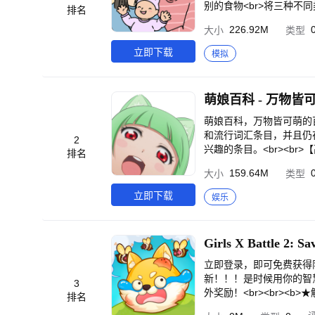
别的食物<br>将三种不
排名
的组合会带来更多的爱！<
226.92M
大小
类型
摸他们，帮他们剪指甲，帮
使用爱心购买你喜爱的家具
立即下载
模拟
玩耍，花园里的不同物品会
会吸引不同的“客人”来访<
【不可错过的瞬间】<br
萌娘百科 - 万物皆
相机拍下这些美好的瞬间！
伙们的陪伴<br>在你空
萌娘百科，万物皆可萌的百
和流行词汇条目，并且仍在
2
兴趣的条目。<br><b
排名
【完整准确】提供不一样
159.64M
大小
类型
内容~<br><br>【
有趣的吐槽~<br><b
立即下载
娱乐
史。<br><br>【应用反馈】
egirl.org.cn的
nks♪(･ω･)ﾉ */
Girls X Battle 2: Sa
立即登录，即可免费获得限时
新！！！是时候用你的智慧
3
外奖励！<br><br><b>
排名
署你的女孩，她们就会接管