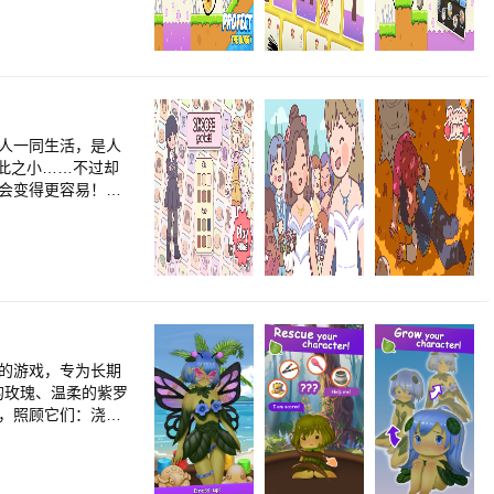
你。每个战斗女孩都
扮，这也能提升她
，胜利的关键在于优化
女孩产生不同的影
>各种功能等你探索：
方获得女孩：市场、
界各地的玩家一起征服
个人一同生活，是人
世界各地的玩家交朋
此之小……不过却
Battle 2》官方Fa
都会变得更容易！再
>────────────
的新家！每个房间都
/en.gxb2/<br>
验爱情，让你的相册
s X Battle 2》
情侣一样度过日常
料的游戏，专为长期
的玫瑰、温柔的紫罗
友，照顾它们：浇
等级越高，花朵越快
种特殊药水，可以在
弗雷迪、晨露、荆棘