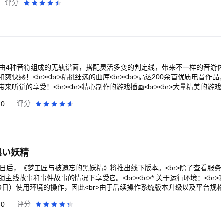
评分
地方，在这里你能了解到猫猫们的小秘密和搞笑日常......你会选择“悄悄围
到虾皮购物吧！<br><br>虾皮购物为东南亚及台湾最大的线上购物平台及行
<br><br>【趣味娃娃机】<br>没想到娃娃机也能抓猫？只要抓到就是
物流服务，以及友善的操作介面，让您随时随地都能轻松享受购物的乐趣
？还有超多装饰纪念物和零食，草莓布丁、马卡龙、珍珠奶茶......这
r>全新推出虾皮商城三大保障，正品保障、虾皮安心退、15 天鉴赏期，各
r>关注我们：<br>https://www.facebook.com/PurrfectTaleTW
更好！虾皮购物更提供多种安全可靠的付款方式，包含信用卡线上交易、
好上手，买东西就是如此快速便利。<br><br>还没使用过虾皮购物的
PP 就能获取。不仅有全站 $100 优惠券，更有多样礼物任您挑选，快来
一起探索虾皮所提供的不同服务，各式购物需求皆能满足。<br><br>在虾
br>由4种音符组成的无轨谱面，搭配灵活多变的判定线，带来不一样的音
需求，无论是生活必需品、美食伴手礼、饮料饮品、3C 家电、美妆保健
快感！<br><br>精挑细选的曲库<br><br>高达200余首优质电音
需商品，更能享有多种贴心服务与购物新感受！<br><br>虾皮全站大
来听觉的享受！<br><br>精心制作的游戏插画<br><br>大量精美的
等什么？下载虾皮购物即刻享受虾皮全站大免运！<br><br>虾皮直营
格多变，赏心悦目。
0
评分
小时全年无休，生活补货立即购，日用品、家用清洁、美妆保养、母婴用品、
人挤人或是拿不动，虾皮​​直营帮您一键送到家！限定优惠加码再加码，让
直播让您即时与卖家互动，了解最完整的商品资讯，更提供您多样专属优惠。
供您直播优惠，立即上虾皮直播感受最丰富的购物体验。<br><br>SHOPEE
厂直送正品保障让人好放心。专柜大牌的热门商品在家网购就能拥有，自在
黒い妖精
优惠券供您使用，带走品牌商品不必心痛！<br><br>虾皮 18 号会员日，给您
享大牌优惠，还有各式主题日等您探索，月月三档惊喜无极限！<br><br
11月19日后，《梦工匠与被遗忘的黑妖精》将推出线下版本。<br>除了查看
随地，享受买卖东西的乐趣<br>• 浏览虾皮商城 － 网路商店包罗万象，虾皮承诺
锁主线故事和事件故事的情况下享受它。<br><br>* 关于运行环境：<b
月19日）使用环境的操作，因此<br>由于后续操作系统版本升级以及平台规格
播 － 线上互动优惠放送，材质、颜色、款式一目了然<br
另行通知。<br>“在这个世界，这个时代，我想和你一起创造梦想。”<b
0
评分
》之后，“梦想世界系列”的最新作品！<br>Gcrest为您带来的织梦奇幻职
单虾皮直营 －
<br><br>◇概要◇<br>梦想世界。这是一个人们依靠梦想的力量，比