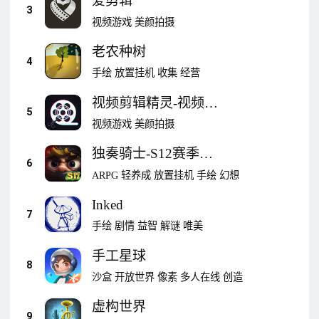
爱剪辑
3
视频游戏
美颜拍摄
老农种树
4
手绘
放置挂机
收集
经营
视频剪辑精灵-视频剪
5
辑软件
视频游戏
美颜拍摄
独奏骑士-S12赛季绝
6
命追猎
ARPG
轻养成
放置挂机
手绘
幻想
Inked
7
手绘
剧情
益智
解谜
唯美
手工星球
8
沙盒
开放世界
像素
多人在线
创造
虚构世界
9