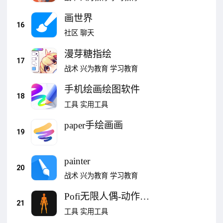
画世界
16
社区
聊天
漫芽糖指绘
17
战术
兴为教育
学习教育
手机绘画绘图软件
18
工具
实用工具
paper手绘画画
19
painter
20
战术
兴为教育
学习教育
Pofi无限人偶-动作・
21
参考・辅助
工具
实用工具