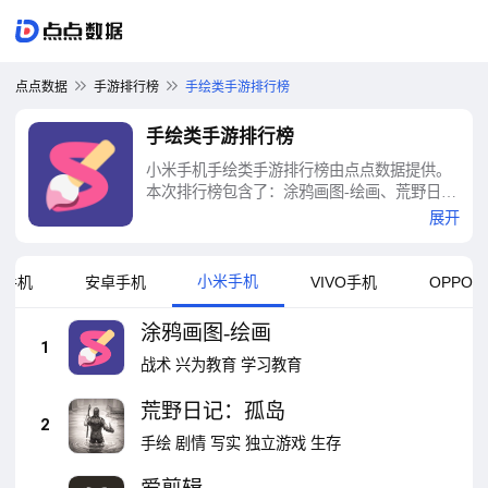
点点数据
手游排行榜
手绘类手游排行榜
手绘类手游排行榜
小米手机手绘类手游排行榜由点点数据提供。
本次排行榜包含了：涂鸦画图-绘画、荒野日
记：孤岛、爱剪辑、老农种树、视频剪辑精灵-
展开
视频剪辑软件、独奏骑士-S12赛季绝命追猎、
Inked、手工星球、虚构世界、月影之塔等十大
手绘类手游排行榜
小米手机
果手机
安卓手机
VIVO手机
OPPO
涂鸦画图-绘画
1
战术
兴为教育
学习教育
荒野日记：孤岛
2
手绘
剧情
写实
独立游戏
生存