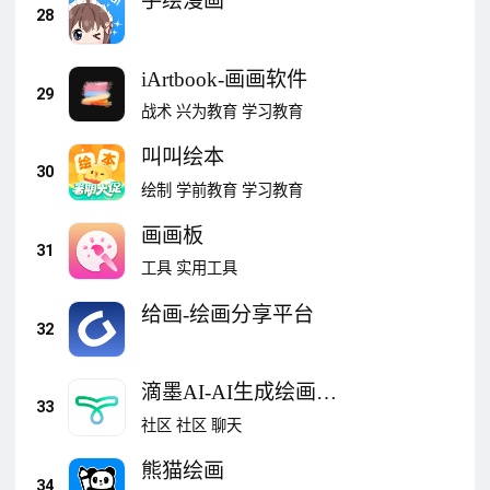
手绘漫画
28
iArtbook-画画软件
29
战术
兴为教育
学习教育
叫叫绘本
30
绘制
学前教育
学习教育
画画板
31
工具
实用工具
给画-绘画分享平台
32
滴墨AI-AI生成绘画社
33
区
社区
社区
聊天
熊猫绘画
34