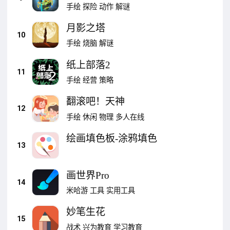
手绘
探险
动作
解谜
月影之塔
10
手绘
烧脑
解谜
纸上部落2
11
手绘
经营
策略
翻滚吧！天神
12
手绘
休闲
物理
多人在线
绘画填色板-涂鸦填色
13
画世界Pro
14
米哈游
工具
实用工具
妙笔生花
15
战术
兴为教育
学习教育