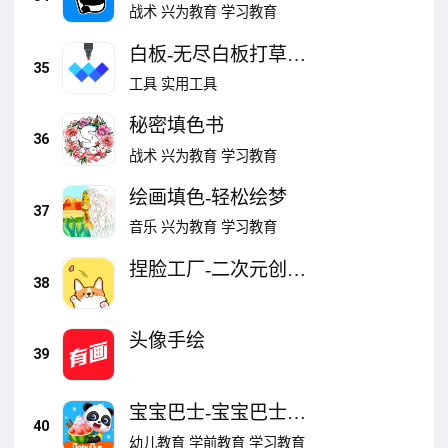
战术
兴为教育
学习教育
白板-无尽白板打草稿
35
示范涂鸦
工具
实用工具
秘密填色书
36
战术
兴为教育
学习教育
绘画填色-轻松绘梦
37
音乐
兴为教育
学习教育
捏脸工厂-二次元创作
38
平台
头像手绘
39
宝宝巴士-宝宝巴士官
40
方启蒙平台
幼儿教育
学前教育
学习教育