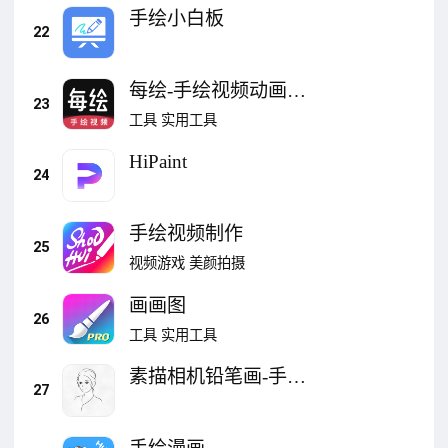
手绘小白板
22
每绘-手绘视频动画
23
App
工具
实用工具
HiPaint
24
手绘视频制作
25
视频游戏
美颜拍摄
画画图
26
工具
实用工具
素描相机铅笔画-手绘
27
头像