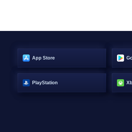
App Store
Go
PlayStation
X