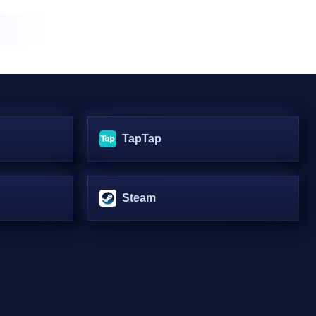
TapTap
Steam