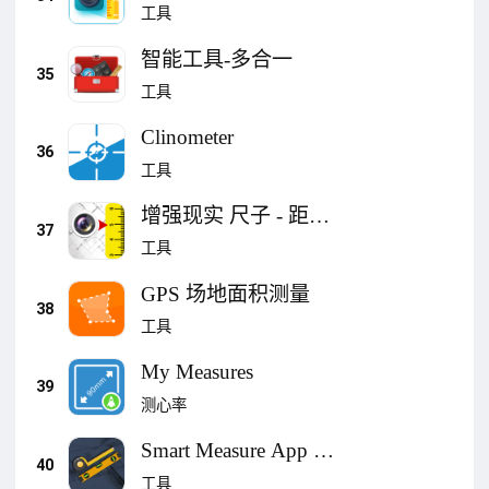
Measuring Cam
工具
智能工具-多合一
35
工具
Clinometer
36
工具
增强现实 尺子 - 距離
37
測量, 捲尺 & 身高測
工具
量
GPS 场地面积测量
38
工具
My Measures
39
测心率
Smart Measure App :
40
AR Ruler
工具