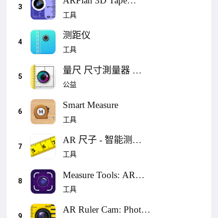
ARPlan 3D Tape
3
Measure, Ruler
工具
测距仪
4
工具
量尺 尺寸測量器 测
5
距仪 Camera Measure
公益
Smart Measure
6
工具
AR 尺子 - 智能测量
7
仪, 手机卷尺, 测量仪,
工具
测量器
Measure Tools: AR
8
Room Planner
工具
AR Ruler Cam: Photo
9