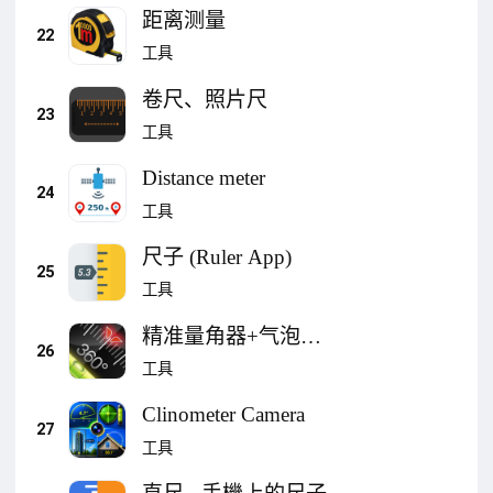
距离测量
22
工具
卷尺、照片尺
23
工具
Distance meter
24
工具
尺子 (Ruler App)
25
工具
精准量角器+气泡水
26
平仪+屏幕尺+相机测
工具
量
Clinometer Camera
27
工具