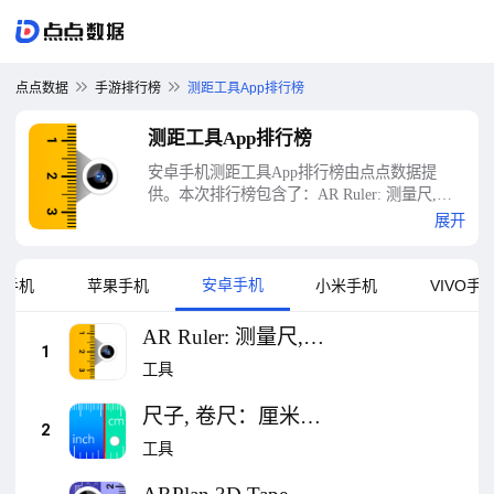
点点数据
手游排行榜
测距工具App排行榜
测距工具App排行榜
安卓手机测距工具App排行榜由点点数据提
供。本次排行榜包含了：AR Ruler: 测量尺,尺
子量度,直尺量度,ar量度器、尺子, 卷尺：厘
展开
米，英寸 (Ruler)、ARPlan 3D Tape Measure,
Ruler、测距仪、量尺 尺寸測量器 测距仪
Camera Measure、Smart Measure、AR 尺子 - 智
安卓手机
为手机
苹果手机
小米手机
VIVO手
能测量仪, 手机卷尺, 测量仪, 测量器、Measure
Tools: AR Room Planner、AR Ruler Cam: Photo
AR Ruler: 测量尺,尺
Measure、AR Meter: Tape Measure Camera等十
1
子量度,直尺量度,ar量
工具
大测距工具App排行榜
度器
尺子, 卷尺：厘米，
2
英寸 (Ruler)
工具