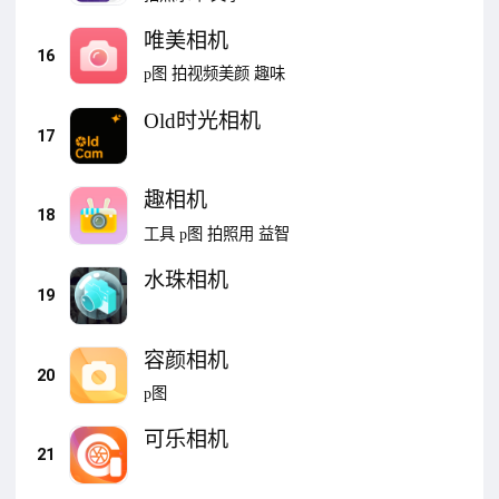
唯美相机
16
p图
拍视频美颜
趣味
Old时光相机
17
趣相机
18
工具
p图
拍照用
益智
水珠相机
19
容颜相机
20
p图
可乐相机
21