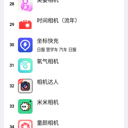
美姿相机
28
时间相机（流年）
29
坐标快充
30
日服
慧学车
汽车
日服
氧气相机
31
相机达人
32
米米相机
33
童颜相机
34