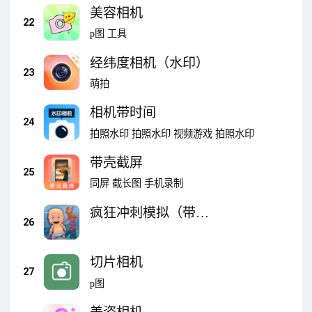
美容相机
22
p图
工具
经纬度相机（水印）
23
萌拍
相机带时间
24
拍照水印
拍照水印
视频游戏
拍照水印
带壳截屏
25
同屏
截长图
手机录制
疯狂冲刺模拟（带娃
26
模拟）
切片相机
27
p图