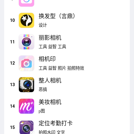
换发型（言鼎）
10
设计
丽影相机
11
工具
益智
工具
相机印
12
工具
益智
照片
拍照特效
整人相机
13
恶搞
美妆相机
14
p图
定位考勤打卡
15
拍照水印
文字