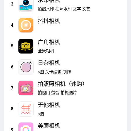
水印相机
3
拍照水印
拍照水印
文字
文艺
抖抖相机
4
广角相机
5
全景相机
日杂相机
6
p图
关卡编辑
制作
拍照照相机（速购）
7
拍照用
益智
拍摄图片
无他相机
8
p图
美颜相机
9