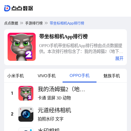
点点数据
手游排行榜
带坐标相机App排行榜
带坐标相机App排行榜
OPPO手机带坐标相机App排行榜由点点数据提
供。本次排行榜包含了：我的汤姆猫2（地下室
冒险开启）、元道经纬相机、水印相机、抖抖
展开
相机、广角相机、日杂相机、拍照照相机（速
购）、无他相机、美颜相机、换发型（言鼎）
等十大带坐标相机App排行榜
OPPO手机
小米手机
VIVO手机
魅族手机
我的汤姆猫2（地下
1
室冒险开启）
卡通
竖屏
3D
动物
元道经纬相机
2
拍照水印
文字