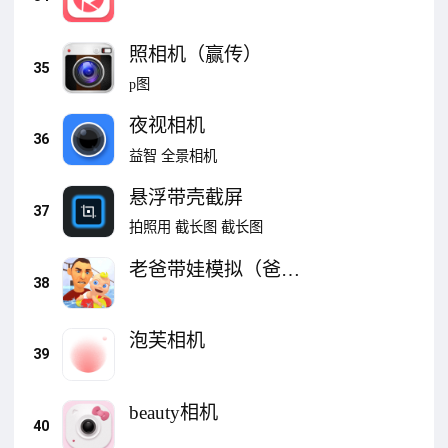
照相机（赢传）
35
p图
夜视相机
36
益智
全景相机
悬浮带壳截屏
37
拍照用
截长图
截长图
老爸带娃模拟（爸爸
38
带娃模拟器）
泡芙相机
39
beauty相机
40