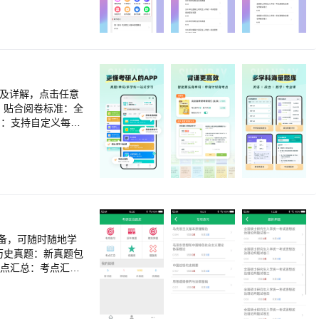
轻松学习，通关好助
好题手动收藏，查漏补
试卷及详解，点击任意
改，贴合阅卷标准：全
划：支持自定义每日
11教育学 / 33
考点标注<br>▪ 数学
、忘得慢】<br>▪
（ZL 2024 1
考生的复习阶段（基础
复试，全程不迷茫】<b
免名额数据<br>▪
>▪ 考研同源报刊：
备，可随时随地学
理解能力<br>▪
、历史真题：新真题包
瓶颈<br>▪ 复
考点汇总：考点汇总
r>▪ 复试口语训
<br>6、错题
r>联系我们：「我
录题目到收藏夹，形
-agreement<br>
速度快，无广告。<b