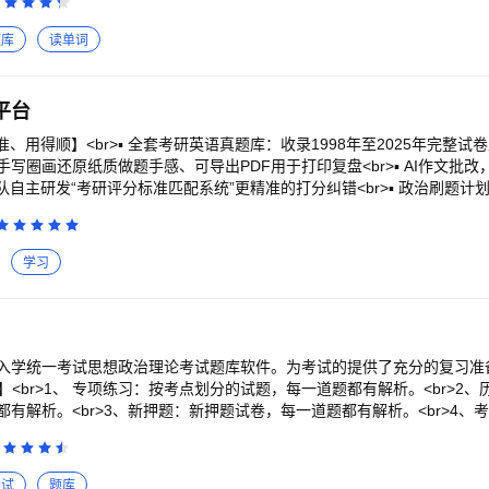
ww.fenbi.com<br>客服电话：4008 536 100
历年真题：近几年真题精选，答案附解析；<br> 3、高效刷题：操作简单、
试：模拟练习，含解析，检测学习成果；<br> 5、错题库：错题自动收录，
题库
读单词
平台
准、用得顺】<br>▪ 全套考研英语真题库：收录1998年至2025年完整
写圈画还原纸质做题手感、可导出PDF用于打印复盘<br>▪ AI作文批
队自主研发“考研评分标准匹配系统”更精准的打分纠错<br>▪ 政治刷题计
推送错题、相关考点、题目解析，刷题更高效<br>▪ 专业课题库：已覆盖 3
 / 307中医综合 / 199管综 / 396经济学，适配统考 / 联考命题趋势，核心
25年真题，每道题配备“不跳步解析”<br><br>【高效的背诵方法 · 记得快
学习
考研英语一 / 二核心高频词、考研专属释义。通过专利「精简单词智能系统」
别 “已掌握词”，帮助用户加速完成单词书的背诵<br>▪ 政治带背计划：根据
配内容，任务量贴合每日复习时长<br><br>【备考各阶段规划 · 从入门到
基于DeepSeek R1大模型，整合近1000所院校近3年复试线 / 报录比 / 推
整的每日任务清单”，支持日 / 周 / 月 / 年学习时长统计，进度可视化<br
入学统一考试思想政治理论考试题库软件。为考试的提供了充分的复习准
，选自考研真题同源刊物，标注真题高频词、长难句，边读边提升阅读速度与
绍】<br>1、 专项练习：按考点划分的试题，每一道题都有解析。<br>2
1 句 “考研高频句式”，10分钟即可掌握，无需复杂语法基础也能突破长难句
有解析。<br>3、新押题：新押题试卷，每一道题都有解析。<br>4、
“高频40问”“个人简历”“导师邮件”，AI根据个人信息生成定制化回答模板<b
机练习：随机生成试题模拟测试，检验复习成果，可自动将错题加入到错题库。
正，逐词、逐句、逐篇多维度打分。答案分段带背缓解面试紧张<br><b
错题加入收藏，以便反复练习。<br>7、收藏夹：可在练习过程中自行收
务协议：https://web.shanbay.com/tp/payment/pg-vip-service
练习，提高通过率。<br>8、安装后可离线浏览，不用联网也可以浏览，
考试
题库