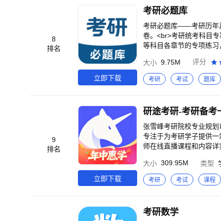
考研必题库
考研必题库——考研历年
卷。<br>考研统考科
8
等科目各章节的专项练习，
排名
英语专项练习：包含考研
9.75M
评分
大小
数学专项练习：包含考研
习：包含考研政治、考研
立即下载
考研
考试
题库
支持在线做题；<br>
公式用法的指导点拨；<b
目前支持试卷、题目、公
研途考研-考研备考
张雪峰考研院校专业规划
专注于为考研学子提供一
9
师在线直播课程和内容详
排名
考研等不同学子的备考需求
309.95M
大小
类型
屠皓民、唐迟、颉斌斌；考
>精准匹配专业顾问，定制专
立即下载
考研
考试
课程
全科精选试题，历年真题、
模考，基于当年考研大纲，
【海量研讯】<br>实时
考研数学
多好课免费试听，名师团队