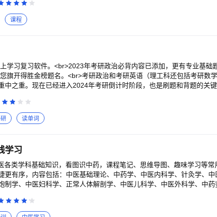
br>碎片化时间也能上岸！<br>基于你的测评结果+百万考生数据，定制
动过滤），为你生成专属学习方案，碎片时间也能精准突破！<br><br>【
课程
>直击专升本命题库核心！<br>真题库：全国近5年真题解析，标注高频考点
升本必考题型，模仿出题老头心理，生成AI押题卷，考前暴击提分盲区！<br>
<br>考一次 = 进步一次！<br>全真模拟考场计时答题，AI考官智能批
权重”双维度分析，直击专升本考试大纲核心考点！<br><br>【政策雷达
先人一步！<br>“双一流停招”“报考条件调整”等新政48小时深度解读，核
掌上学习复习软件。<br>2023年考研政治必背内容已添加，更有专业基础题
试蚁，AI+助你攻克难题，精准、高效，一战升本！<br>由合肥双柚教育科技
祝您旗开得胜金榜题名。<br>考研政治和考研英语（理工科还包括考研数
br>增值服务：四六级/考研全覆盖1、英语四六级：<br>● 四六级历年真
重中之重。现在已经进入2024年考研倒计时阶段，也是刷题和背题的关
提分！<br>2、考研公共课：<br>● 考研政治高频考点、考研英语作文
很好的大学生考研帮手。(未来，我们还将提供考研英语和数学的其他软
<br>内含有近十年考研政治真题原卷和解析卷，祝您回顾过去决胜未来。<b
软件，软件中含有近十年考研政治真题和解析，可以在线学习，在线练习。
考研
读单词
r>*真题预览：随意预览过往真题。<br>*下载打印：可以随意下载和打印过
上快速答题测试，助您查缺补漏。<br>【考研政治必背】<br>历来考
研政治则以背诵为重中之重，为此，软件中集合了各个考研核心部分的必
线学习
）、毛泽东思想和中国特色社会主义理论体系概论（毛概）、中国近现代
（思修）、形势与政策以及当代世界经济与政治（时政）。（按照一般考
括中医各类学科基础知识，看图识中药，课程笔记、思维导图、趣味学习等常用功
粉笔考研的重要时刻）<br>【专项练习】<br>*近代史纲要专项练习，总计
捷更有序，内容包括：中医基础理论、中药学、中医内科学、针灸学、中
计200题*<br>*形势与政策专项练习*<br>*马克思主义基本原理专项练习
炮制学、中医妇科学、正常人体解剖学、中医儿科学、中医外科学、中药
会主义理论体系专项练习，总计200题*<br>【错题合集】<br>记录所有
膳学等笔记<br>－ 经典医书，收录近千本中医经典书籍，并持续增加，
政汇总】<br>汇总2023年所有时政要闻，每周更新。帮你把握所有时政考点
字全链接，关键字直达相关词条。<br>－ 知识点：贯穿中医考研各科知识
群:694736110
、执业题库<br>－ 包括七大类考试：初级中药士、初级中药师、执业中药师、