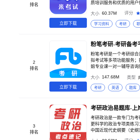
质培训服务和优质的用户体
排名
心理学考研，教育学考研
60.37M
评分
大小
课程、智能教辅资料、练
书阅读起来枯燥无重点的问
立即下载
学习资料
考研
读起来枯燥无重点的问题
时跟进新大纲更改内容，冲
题库为考研政治选择题题库
粉笔考研-考研备考
纸质题库之所长，题量及题
粉笔考研是一个考研综合
拟考试等多项功能服务；
2
姐专业课一对一辅导咨询服
排名
考研政治、考研数学等历
147.68M
大小
类型
学等联考专业课及超过20
据基础知识筛选考点配置思
立即下载
考研
英语
题库
进行考点挖空，支持语音和
时跟进划重点，高效获取复
>涵盖考研政治、英语、
考研政治易题库-上
题；<br>【模考大赛】
效查漏补缺；<br>【单
考研政治是一款专门为考研
升效率；<br>【长难句
更科学的政治专项类练习
3
>【专业课辅导】<br>
中国近现代史纲要（史纲
排名
新型学、练、测系统拆分考点
新闻等等内容，是考研学子