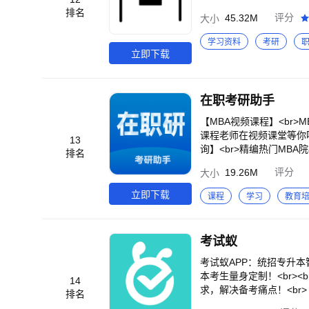
排名
45.32M
评分
大小
学习资料
考研
立即下载
在职考研助手
【MBA视频课程】<br
课程老师在视频课堂等你喔
13
询】<br>精编热门MB
排名
考、每日练习、打卡训练
19.26M
评分
大小
服务。帮助上海高顿企业
立即下载
课程
学习
教育
考试蚁
考试蚁APP：统招专升
本考生量身定制！<br><
14
求，解决备考痛点！<br>
排名
试，精准评估专升本考生基