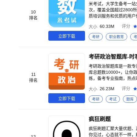
团队、考研英语词汇、考
米考试，大学生备考一站式
迟、颉斌斌
次，覆盖全国超过280
10
质培训服务和优质的用户体
排名
心理学考研，教育学考研
60.33M
评分
大小
课程、智能教辅资料、练
书阅读起来枯燥无重点的问题
立即下载
考研
职业教育
遗漏任何重要知识。 <b
时随地背诵学习。<br> 
0题！ <br>2. 本题
考研政治智题库-时
政部分的考题时效性较强，
考研政治智题库是一款专
库总题数10000+，让
11
练，备考专业指南，热点
排名
治刷题和政治题库，更专
26.23M
评分
大小
会主义理论体系概论（毛
政治考点；<br>持续
立即下载
考研
考试
题库
研题库，有效帮助顺利通过
础，形势与政策，马克思
点、考点、难点，一网打尽
疯狂刷题
场试卷，专业考研题集；<
通关好助手；<br>【考
疯狂刷题汇聚大量优题、
收藏，查漏补缺；
你见过，心态就不一样，
12