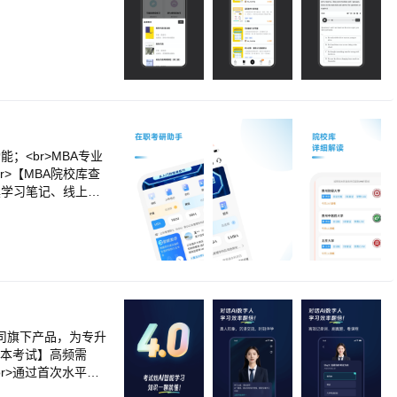
；<br>MBA专业
r>【MBA院校库查
工具学习笔记、线上模
活圈，提供全方位
营水平。
司旗下产品，为专升
专升本考试】高频需
br>通过首次水平测
br>【动态备考规划