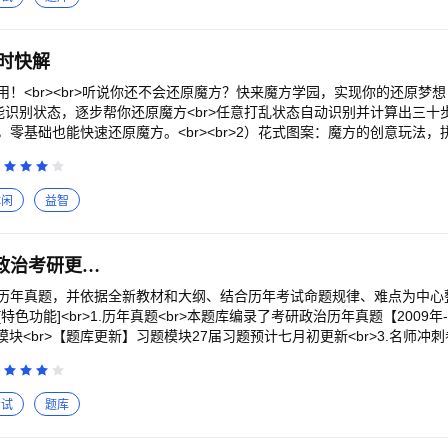
web.shanbay.com/tp/payment/pg-vip-agreement
r>【考研政治题库相关内容】<br>考研,考研政治,政治,考研政治题库,硕士
计时快解
！<br><br>听说你还不会还原魔方？快来魔方学园，实现你的还原梦想！<
智能识别状态，逐步帮你还原魔方<br>任意打乱状态自动识别并计算出三
零基础也能快速还原魔方。<br><br>2）花式图案：魔方的创意玩法，
，根据填色的魔方状态，生成解法，跟走拼出对应的花式。<br><br>3）
里<br>根据手上魔方情况选择观看相应的动画演示，记录学习进度，一
）计时功能：还原魔方快不快，赶紧计时来看看<br>支持自由计时和生成打乱
休闲
益智
r><br>更多魔方类型和高级玩法即将开放，欢迎小伙伴们与我们交流，
<br>官方微信/微博：@GiiKER计客 <br>市场合作：marketing@giike
蜜题考研政治-只为政治考研更轻松
历年真题，并依据全新教材和大纲、结合历年考试命题规律、难点为中心
特色功能]<br>1.历年真题<br>本题库编录了考研政治历年真题【2009年
题模块<br>【题库更新】习题模块27届习题预计七月初更新<br>3.名师冲刺
br>4.备考指南<br>实时更新大纲解析、备考指南及27届新形势与政策考
自动添加)、搜索、智能组题、学习模式切换等功能让您高效学习。
考试
题库