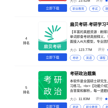
23.52M
评分
大小
kaoyan）<br>官方网站：w
考点划分；<br> 2、
手；<br> 4、模拟考
立即下载
职业教育
考试
缺；
扇贝考研-考研学习
【丰富的真题资源 · 刷得
单词即查考研高频释义、手
4
面接入AI大模型，专业团
排名
题量，配合艾宾浩斯记忆算法
123.77M
评分
大小
3教育综合 / 306西医综合
真题宝：收录1998年至20
立即下载
考研
英语
课程
智能记忆算法背单词：聚焦
1008490.X）自动识
/ 强化 / 冲刺）智能匹
考研政治题集
r>▪ 智能规划，精准择校：
定制考研计划：生成 “可调
本软件是全国硕士研究生
精选200篇外刊每日更新
习练习。<br>【功能介
5
长难句每日一句：每天推送 
含答案和解析，每一道题都
排名
试资料库：收录“自我介绍”
便于记忆。<br>5、随
11.83M
评分
大小
练：支持口语跟读与发音纠
库：可自动加练习过程中
的」-「帮助与客服」<br>考研会员服
成自己的小题库，针对性
立即下载
考研
职业教育