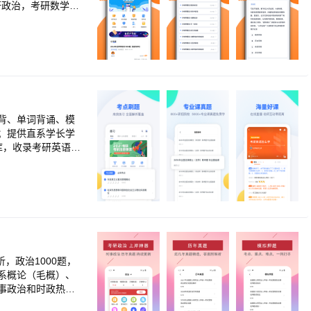
研政治，考研数学，
用户提供包括直播
热点。解决了红宝
点。解决了红宝书阅
任何重要知识。 实
r><br>1. 本
考试大纲，集市售各
背、单词背诵、模
；提供直系学长学
题库，收录考研英语、
类、法律硕士、教育
研公共课及专业课均依
目知识点归纳重点，
，实时互动，助教实
【图书礼包】<br
决备考资料课程问
习状况一目了然，高
词pk辅助记忆，提
，政治1000题，
搞定语法难题；<br
系概论（毛概）、
定制辅导<br>，
事政治和时政热点
：粉笔考研（fenbi
路，根考试大纲，按