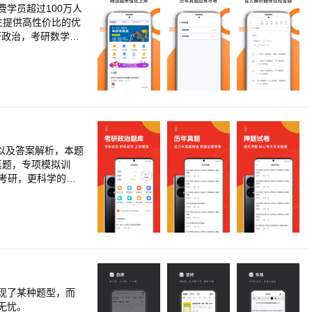
皓民、杨超、唐
费学员超过100万人
生提供高性价比的优
研政治，考研数学，
用户提供包括直播
热点。解决了红宝
与最新大纲无缝对接，不
方便参加考研的同学随
各类经典习题共200
！ <br>3. 时
以及答案解析，本题
真题，专项模拟训
英考研，更科学的政
思想与中国特色社
考研题集，必背的
地学习练习的掌上考
想道德修养与法律基
>【考前押题】重
【模拟试题】模拟考
作简单、轻松学习，
自动收录，好题手动
现了某种题型，而
无忧。