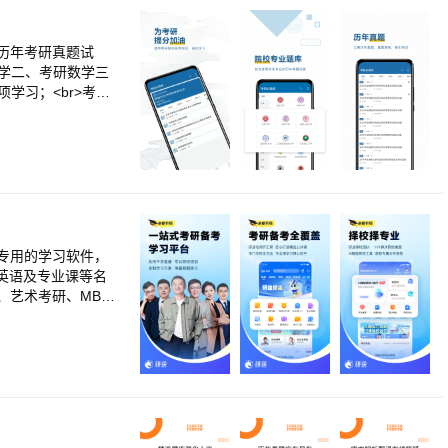
历年考研真题试
数学二、考研数学三
学习；<br>考研
练习；<br>考研
考研统考真题试卷练
的真题试卷练习，
学常考公式，并配有
<br>收藏功能：
的错题集。
考专用的学习软件，
英语及专业课等名
艺术考研、MBA
涛、曲艺；考研英语
1V1定制课】<br
<br>50000＋
】<br>万人线上
。<br><br>
在线课堂】<br>超
、考研英语、张雪峰