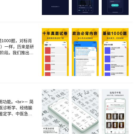
每日学习清单（高频
真题库+AI押题｜
/易错陷阱/粗心雷
<br>【全真AI
改，考后生成提分报
+风险预警｜报考避
验报名材料，规避备考
1000题，对标肖
有限公司研发，为专升
学）一样，历来是研
题逐句精讲，词根记
键阶段。我们推出的
模板切片化学习，大
件，力求做到考研全
r>【十年真题】<
更可以下载考研政治
往真题。<br>*在
研英语中以背单词和
背内容，包括：马
史纲要（史纲）、
研日历的规划，现
能。<br>－ 简
200题*<br>*
医诊断学、经络腧
，总计200题*<br
鉴定学、中医急诊
做错的题目，方便随
支持语音朗读、全文
。<br>【联系我
点，通过连线检验熟记
中医执业助理医师、