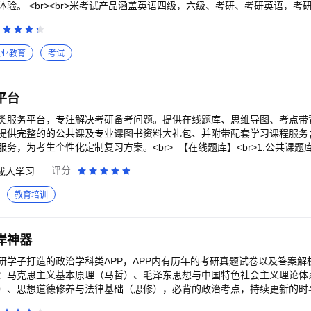
验。 <br><br>米考试产品涵盖英语四级，六级、考研、考研英语，考
，医学考研，法硕考研，米考试精品课，米考试背单词等考试类APP，为
习服务等备考方案。根据最新研究生入学考试政治大纲编纂，突出重点、
题。<br><br>根据最新研究生入学考试政治大纲编纂，突出重点、热
职业教育
考试
。 带有曲线记忆自动提示复习功能。 知识点与最新大纲无缝对接，不遗漏
刺阶段第一时间更新形势与政策。 方便参加考研的同学随时随地背诵学习。 <b
，含近26年真题及各类经典习题共2000题！ <br>2. 本题库参考最新
平台
的含金量均超越各纸质题库！ <br>3. 时政部分的考题时效性较强。
类服务平台，专注解决考研备考问题。提供在线题库、思维导图、考点带
提供完整的的公共课及专业课图书资料大礼包、并附带配套学习课程服务
务，为考生个性化定制复习方案。<br> 【在线题库】<br>1.公共课
年真题及精编模拟题，并配有详细解析；<br>2.专业课题库，涵盖管理
评分
成人学习
0个自主命题专业课真题，均可添加并查看；<br>【思维导图】<br>考
维导图，并支持下载打印使用；<br>【考点背诵】<br>依据考研各科
教育培训
手动填写等多项带背功能；<br>【在线直播】<br>跟随老师直播学习
习重点；在线观看高品质音质保证良好上课体验，观看消耗流量小；<br>
数学、法律硕士、管理类联考等科目，覆盖备考科目各个模块，一次性解
岸神器
<br>基于考试大纲，模拟真实考试环境，依据考试评分规则进行批改，复
词背诵】<br>多本核心单词书随意选择，自主制定背诵计划，刷题测试及单
学子打造的政治学科类APP，APP内有历年的考研真题试卷以及答案解析
特训】 <br>精选题源外刊长难句提前适应真题话题语境，3步走学习法系统
：马克思主义基本原理（马哲）、毛泽东思想与中国特色社会主义理论体
专业课专项补强突破，直系学长学姐1v1结合学员专业基础及目标院校考情量身
）、思想道德修养与法律基础（思修），必背的政治考点，持续更新的时
教学；<br> <br>联系我们<br>新浪微博：粉笔考研教育<br>官方微信
的上岸神器。<br><br>【功能介绍】<br> 1、章节练习：把握命题思