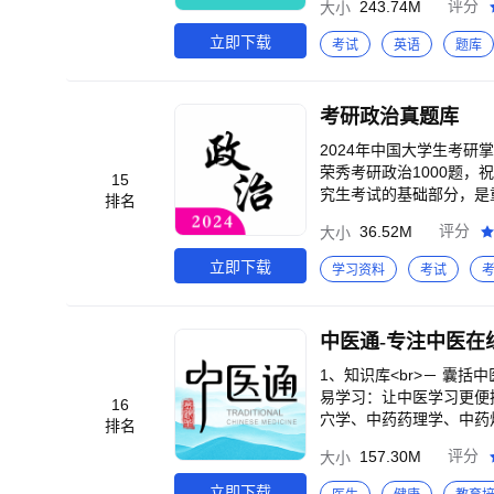
243.74M
评分
大小
｜每日2小时极简提分】<
考点优先攻克+低效内容自
立即下载
考试
英语
题库
高频考点一网打尽】<br
区；AI押题：智能筛选专
模考｜智能评分锁定差距】
考研政治真题库
告，结合“个人弱项+考纲
坑指南】<br>新政消息
2024年中国大学生考研
风险！<br><br>考
荣秀考研政治1000题，
15
本考生量身定制！<br><
究生考试的基础部分，是
排名
忆法+听力技巧突破，快速
这款考研刷题神器，会是
36.52M
评分
大小
数据预测命题趋势！
辅导,提供考研万题库。)
br>这是一款真题练习
立即下载
学习资料
考试
真题后自己打印测试。<b
线测试功能：帮助您在手机
长难句阅读为重点，而考
中医通-专注中医在
克思主义基本原理（马原
思想道德修养与法律基础
1、知识库<br>－ 囊
在正是背诵的关键时期，也是
易学习：让中医学习更便
16
思想道德修养与法律基础，总
穴学、中药药理学、中药
排名
>*毛概思想和中国特色社
学、小儿推拿学、中医药
157.30M
评分
大小
时查缺补漏。<br>【时
搜索等。<br>－ 关键
们】<br>欢迎加入我们的QQ
程度。<br><br>2
立即下载