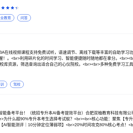
职业教育
问答
>MBA在线视频课程支持免费试听，语速调节、离线下载等丰富的自助学习功能
！。<br>利用碎片化的时间学习、智能便捷随时随地都在拿分。<br><b
A院校库资源，筛选查询出适合自己的心仪院校。<br><br>多种免费学习
营等近10余款学习工具，让学习更有效更便捷，打造职业经理人立体式生
管理咨询有限公司者、创业者及MBA学员增强管理经营能力，提高管理经
培训
驾校
本智能备考平台！（统招专升本AI备考提效平台）合肥双柚教育科技有限公
br>为什么超90%专升本考生选择考试蚁？<br><br>核心功能：聚焦【
【AI智能测评｜10分钟定位薄弱项】<br>20%时间攻克80%核心考点！<
础能力，智能诊断“语法弱项/计算短板/知识点盲区”等薄弱环节！<br><