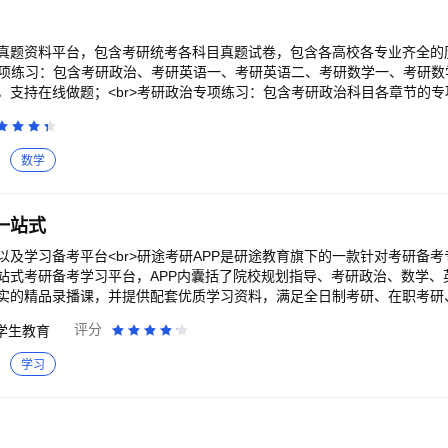
真题资料平台，包含考研统考各科目真题试卷，包含各高校各专业齐全的
目专项练习：包含考研政治、考研英语一、考研英语二、考研数学一、考研
支持在线做题；<br>考研政治专项练习：包含考研政治科目各章节的专项
英语完形填空、阅读理解、新题型、翻译、英语小作文、英语大作文等专项
数学下的高等数学、线性代数、概率论与数理郭张庄等专项练习；<br>
英语一、考研英语二、考研数学一、考研数学二、考研数学三等科目历年
数学
考研数学必背公式：包含考研数学一、考研数学二、考研数学三等科目的数
r>考研院校库：包含国内各院校、各专业的历年真题试卷，支持文件下载；
式的收藏；<br>错题功能：针对在线练习的错题自动标注，方便整理自己
一站式
以及学习备考平台<br>研途考研APP是研途教育旗下的一款针对考研备
站式考研备考学习平台，APP内囊括了院校规划指导、考研政治、数学、
实的精品录播课，并提供配套优质学习资料，满足全日制考研、在职考研、
。<br><br>【名师领航】<br>张雪峰考研院校规划团队；考研政治徐
评分
学生教育
研数学杨超领航的名师团队为芊芊学子的考研备考保驾护航。<br><br>【
属学习计划，提供从初试到复试的全方位备考指导。<br><br>【考研题库】
学习
考点刷题、错题集等功能上线，各类习题一网打尽。<br><br>【线上模考
线上模拟真实考研环境，依据考研阅卷评分规则智能批改，复习情况一目了然
更新各类院校信息及考试资讯，网罗各种学习工具，备考干货。<br><br>【
直播课程，实时互动，原生画质，高清流畅。<br><br>关键词：考研