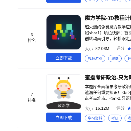
考研会员连续包月协议：https://
r>9、定期更新题库。<b
论等。
魔方学院-3D教程
超火爆的免费魔方教学应用
绍<br>1）填色快解：
6
创转动面引导，轻松跟走，
排名
r>挑选你喜欢的魔方图案
82.06M
评分
大小
动画引导，哪里不会点哪
魔方。<br><br>4
立即下载
视频游戏
趣味
路上进步的点点滴滴。<b
容，让更多人学会玩魔方~<br>
网：www.giiker.cn
本题库全面编录考研政治
遗漏任何重要知识！<br>[
7
点考点难点。<br>2.习
排名
月开启名师冲刺卷选择题。<
16.12M
评分
大小
强大<br>收藏、错题(
立即下载
学习资料
考研