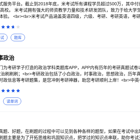
研政治、研究生、法硕考研、管综、教育学、在职考研、徐涛、曲艺、屠
服务平台。截止到2018年底，米考试所有课程学员超过500万，其中付
0所高校。 米考试拥有强大的师资教学力量和技术研发团队，致力于给大学
验。 <br><br>米考试产品涵盖英语四级，六级、考研、考研英语，考
，医学考研，法硕考研，米考试精品课，米考试背单词等考试类APP，为
习服务等备考方案。根据最新研究生入学考试政治大纲编纂，突出重点、
。<br><br> <br>带有曲线记忆自动提示复习功能。 <br>知识点
考试
题库
r>实时跟进新大纲更改内容，冲刺阶段第一时间更新形势与政策。 <br>
<br>1. 本题库为考研数学选择题，填空题，计算题题库，含近25年真题及
库参考最新考试大纲，集市售各纸质题库之所长，题量及题的含金量均超越各纸质题库
事政治
将于考前1-2个月上线。
门为考研学子打造的政治学科类题库APP，APP内有历年的考研真题试卷
你政治刷刷刷；<br>考研政治包括了小白政治，时事政治，思想政治，历年
时政信息等考研题集，是您冲刺考研神器，助您考研顺利上岸！<br>中
业的思政题集，政治专项类练习：马克思主义基本原理（马哲）、毛泽东
概）、中国近现代史纲要（史纲）、思想道德修养与法律基础（思修）等
更新的时政热点新闻等等内容，为考试的提供了充分的复习准备，可随时随
读单词
考试，学习知识通过考试神器<br><br>【专项练习】近代史纲要，思
主义基本原理，毛泽东思想和中国特色社会主义理论体系专项练习；<br
；<br>【历年真题】过往历年真题，随时随地练习，查漏补缺；<br>
br>【时事政治】热点时政信息，月月持续更新；<br>【高效刷题】操
点汇总】核心考点详细整理，查漏补缺，迅速提分；<br>【错题库】错题
真题、好题，在刷题的过程中可以见到各种各样的题型，如果在考试中出
刷题主要是为了开拓思维和巩固知识点，把学过的知识点串联，助你考试