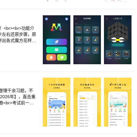
,研究生,思想政治理
br><br>功能介
十步左右还原步骤，原
拼出各式魔方花样<b
新手教程：精美3D
步一步真正学会还原
公式，记录你学习魔方
我们会不断优化内
r.cn<br>计客官
整理千余习题，不
-2026年】，直击重
卷<br>考试前一个
点。<br>5.功能