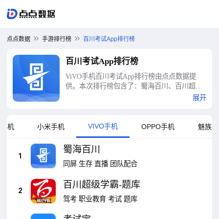
点点数据
手游排行榜
百川考试App排行榜
百川考试App排行榜
ViVO手机百川考试App排行榜由点点数据提
供。本次排行榜包含了：蜀海百川、百川超级
学霸-题库、考试宝、驾证考试题典、百川铸魂
展开
录-送一百连抽、考试100、考试知己、考试
60、焊工考试、轻考试等十大百川考试App排
行榜
VIVO手机
卓手机
小米手机
OPPO手机
魅族手
蜀海百川
1
同屏
生存
直播
团队配合
百川超级学霸-题库
2
驾考
职业教育
考试
题库