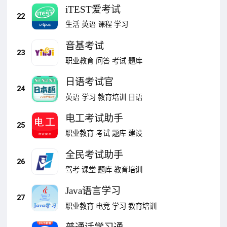
iTEST爱考试
22
生活
英语
课程
学习
音基考试
23
职业教育
问答
考试
题库
日语考试官
24
英语
学习
教育培训
日语
电工考试助手
25
职业教育
考试
题库
建设
全民考试助手
26
驾考
课堂
题库
教育培训
Java语言学习
27
职业教育
电竞
学习
教育培训