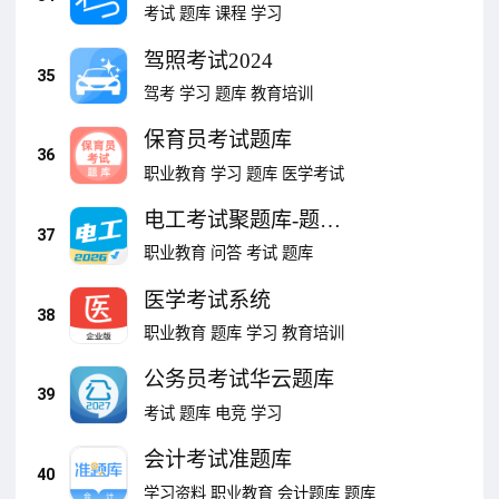
人一策
考试
题库
课程
学习
驾照考试2024
35
驾考
学习
题库
教育培训
保育员考试题库
36
职业教育
学习
题库
医学考试
电工考试聚题库-题库
37
全，备考快
职业教育
问答
考试
题库
医学考试系统
38
职业教育
题库
学习
教育培训
公务员考试华云题库
39
考试
题库
电竞
学习
会计考试准题库
40
学习资料
职业教育
会计题库
题库