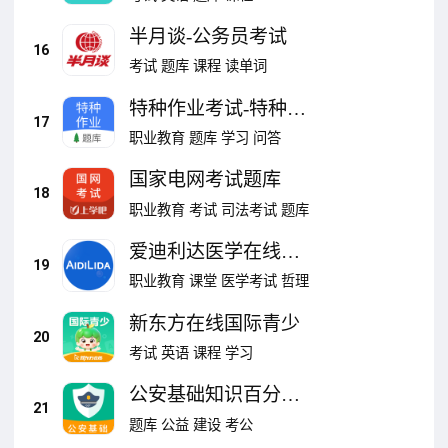
半月谈-公务员考试
16
考试
题库
课程
读单词
特种作业考试-特种设
17
备操作题库
职业教育
题库
学习
问答
国家电网考试题库
18
职业教育
考试
司法考试
题库
爱迪利达医学在线考
19
试系统
职业教育
课堂
医学考试
哲理
新东方在线国际青少
20
考试
英语
课程
学习
公安基础知识百分题
21
库
题库
公益
建设
考公