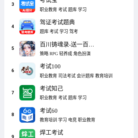
考试宝
3
职业教育
考试
题库
学习
驾证考试题典
4
题库
考试
学习
驾考
百川铸魂录-送一百连
5
抽
策略
RPG
轻养成
角色扮演
考试100
6
职业教育
司法考试
会计题库
教育培训
考试知己
7
职业教育
考试
题库
学习
考试60
8
教育培训
学习
电竞
职业教育
焊工考试
9