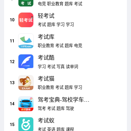
电竞
职业教育
题库
考试
轻考试
10
考试
题库
学习
学习
考试库
11
职业教育
考试
题库
电竞
考试酷
12
学习
考试
写真
读单词
考试猫
13
职业教育
考试
题库
学习
驾考宝典-驾校学车驾
14
照考试
驾考
考试
题库
驾驶
考试蚁
15
考试
英语
题库
课程