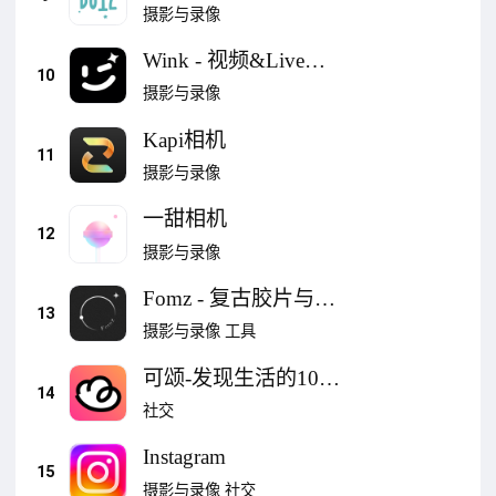
摄影与录像
Wink - 视频&Live超
10
清美颜
摄影与录像
Kapi相机
11
摄影与录像
一甜相机
12
摄影与录像
Fomz - 复古胶片与
13
CCD数码相机
摄影与录像
工具
可颂-发现生活的100
14
种可能
社交
Instagram
15
摄影与录像
社交