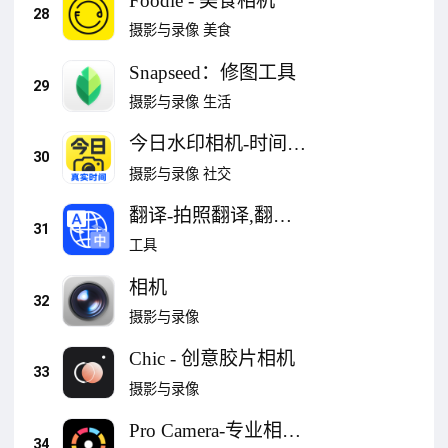
Foodie - 美食相机
28
摄影与录像
美食
Snapseed：修图工具
29
摄影与录像
生活
今日水印相机-时间地
30
点经纬度打卡拍照
摄影与录像
社交
翻译-拍照翻译,翻译
31
软件实时对话
工具
相机
32
摄影与录像
Chic - 创意胶片相机
33
摄影与录像
Pro Camera-专业相机
34