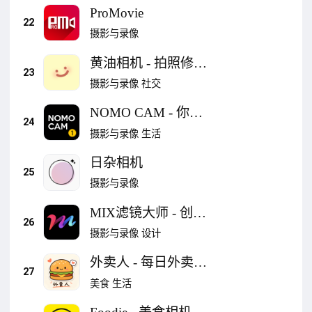
ProMovie
22
摄影与录像
黄油相机 - 拍照修图
23
全能相机
摄影与录像
社交
NOMO CAM - 你的
24
拍立得
摄影与录像
生活
日杂相机
25
摄影与录像
MIX滤镜大师 - 创意
26
无限的图像编辑与海
摄影与录像
设计
报定制
外卖人 - 每日外卖记
27
录热量记录拍照生成
美食
生活
贴纸