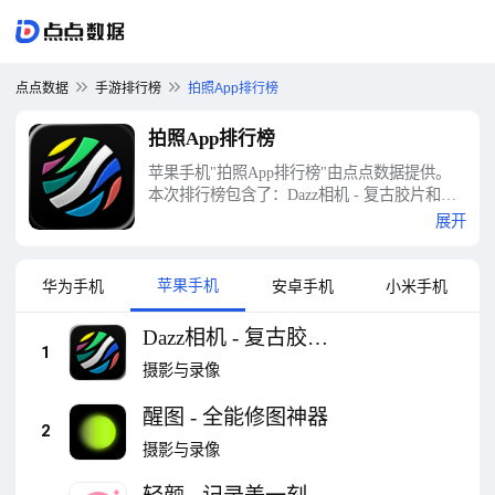
点点数据
手游排行榜
拍照App排行榜
拍照App排行榜
苹果手机"拍照App排行榜"由点点数据提供。
本次排行榜包含了：Dazz相机 - 复古胶片和
CCD效果、醒图 - 全能修图神器、轻颜 - 记录
展开
美一刻、美颜相机、ProCCD - 复古CCD相机滤
镜、ProMovie 专业摄像机、美图秀秀:视频/图
片/Live人像精修工具、Faceu激萌-你就这么好
苹果手机
华为手机
安卓手机
小米手机
看、B612咔叽、Wink - 视频&Live超清美颜等
十大拍照App排行榜
Dazz相机 - 复古胶片
1
和CCD效果
摄影与录像
醒图 - 全能修图神器
2
摄影与录像