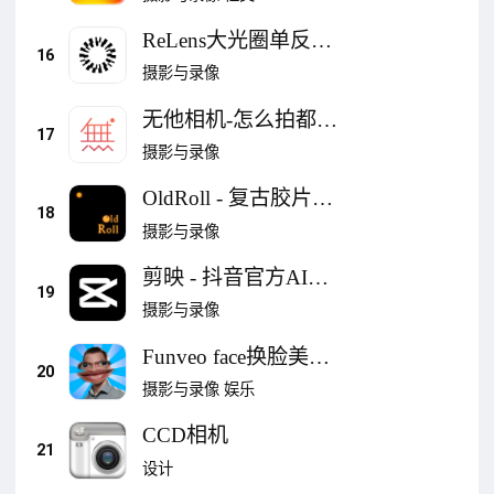
ReLens大光圈单反相
16
机 & 专业摄像机
摄影与录像
无他相机-怎么拍都好
17
看
摄影与录像
OldRoll - 复古胶片相
18
机
摄影与录像
剪映 - 抖音官方AI创
19
作神器
摄影与录像
Funveo face换脸美颜
20
自拍相机拍照特效神
摄影与录像
娱乐
器
CCD相机
21
设计