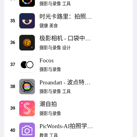
模式单反摄影摄像拍
摄影与录像
工具
照相机软件
时光卡路里：拍照记
35
餐
健康
美食
极影相机 - 口袋中的
36
专业相机
摄影与录像
设计
Focos
37
摄影与录像
Proandart - 波点特效
38
修图软件支持调色板
摄影与录像
工具
波点拼贴
潮自拍
39
摄影与录像
PicWords-AI拍照学单
40
词
教育
工具