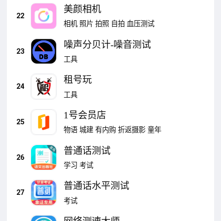
美颜相机
22
相机
照片
拍照
自拍
血压测试
噪声分贝计-噪音测试
23
工具
租号玩
24
工具
1号会员店
25
物语
城建
有内购
折返摄影
童年
普通话测试
26
学习
考试
普通话水平测试
27
考试