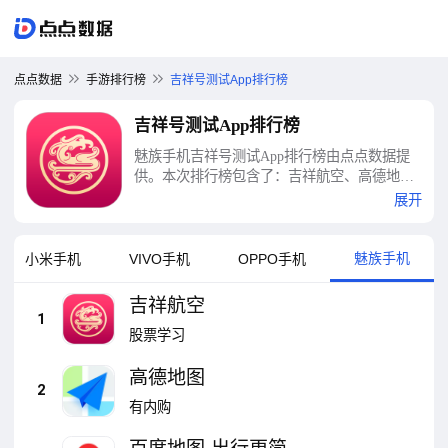
点点数据
手游排行榜
吉祥号测试App排行榜
吉祥号测试App排行榜
魅族手机吉祥号测试App排行榜由点点数据提
供。本次排行榜包含了：吉祥航空、高德地
图、百度地图-出行更简单，AI更懂你、携程旅
展开
行、滴滴、去哪儿旅行、腾讯地图、同程旅
行、智行火车票、铁路12306等十大吉祥号测试
App排行榜
魅族手机
小米手机
VIVO手机
OPPO手机
吉祥航空
1
股票学习
高德地图
2
有内购