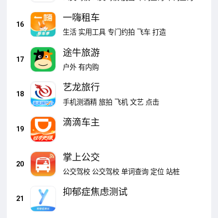
一嗨租车
16
生活
实用工具
专门约拍
飞车
打造
途牛旅游
17
户外
有内购
艺龙旅行
18
手机测酒精
旅拍
飞机
文艺
点击
滴滴车主
19
掌上公交
20
公交驾校
公交驾校
单词查询
定位
站桩
抑郁症焦虑测试
21