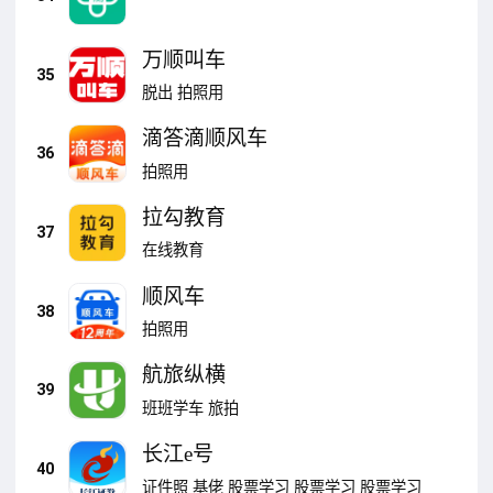
万顺叫车
35
脱出
拍照用
滴答滴顺风车
36
拍照用
拉勾教育
37
在线教育
顺风车
38
拍照用
航旅纵横
39
班班学车
旅拍
长江e号
40
证件照
基佬
股票学习
股票学习
股票学习