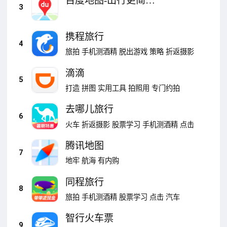
百度地图-出行更简
3
单，AI更懂你
携程旅行
4
旅拍
手机测酒精
脱出游戏
策略
折返摄影
滴滴
5
打造
拼图
实用工具
拍照用
专门约拍
去哪儿旅行
6
火车
折返摄影
股票学习
手机测酒精
点击
腾讯地图
7
地牢
航海
有内购
同程旅行
8
旅拍
手机测酒精
股票学习
点击
汽车
智行火车票
9