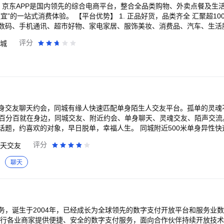
宜 京东APP是国内领先的综合电商平台，整合全品类购物、外卖点餐及生
】 1. 正品好货，品类齐全 汇聚超1000万个自营商品及
数码、手机通讯、超市好物、家电家居、服饰美妆、消费品、汽车、生活
保障 百亿补贴：大牌限时补贴，全场包邮。 京喜自营： 超值低价
评分
城
秒，折扣享不停。 3. 售后无忧，服务护航 极速配
，提供211限时达、次日达、极速达、夜间配等多种高效配送服务，闪电
实在服务，时刻
保障的负责任的品质外卖平台。 2、订酒店，上京东 京东酒店，又好又
身交友聊天约会，同城有缘人快速匹配单身陌生人交友平台。孤单的灵魂
满分好评； 如有建议请及
分百分百就在身边，同城交友、附近约会、单身聊天、灵魂交友、陌声交流
的购物流程和体验； 可通过以下方式联系我们： 京东客服热线：95061
话题，约喜欢的对象，早日脱单，幸福人生。 同城附近500米单身异性
标识即可放
评分
天交友
子可以直接app上投诉曝光。 2、同城聊天：平台根据个人地理位置推荐
心仪对象，让交友高效，让聊天简单。 3、场景丰富：不管你是找对象，
聊天
放，都有适合你的聊天模式。 4、群聊广场：公开透明的聊天场景，大家
好友。 5、动态展示：了解心仪对象的动态，展示自己当前的状态，让交友
来体验，探秘陌聊旨在让广大单身男女轻松脱单，找到自己心仪的对象，
务，诞生于2004年，已经成长为全球领先的数字支付开放平台和服务业