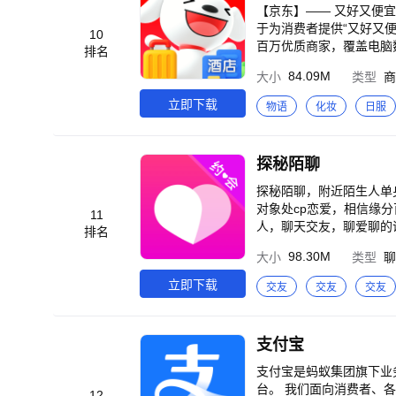
【京东】—— 又好又便
于为消费者提供“又好又便宜”的一站式消费体验。 【平台优势
10
百万优质商家，覆盖电脑
排名
足消费者吃喝玩乐全方位需求。 2. 价格实惠，多重
84.09M
大小
类型
商
好货，工厂直发，京东快递包邮直达消费者。 京东秒杀：正品限时
送：省心省时，送货上门
立即下载
物语
化妆
日服
物立享，最快9分钟送到手。 售后无忧：闪电退款，价格保护，降价退差，上门换新。客服响应迅速，
守护。 【平台特色】 1. 品质外卖，上京东 京东外卖于2025年3月1日正式上线，致力于成为让消费者放心、让优质商
家经营更好、让骑手更有
探秘陌聊
立减130元。 3. 重磅新品，抢先体验 京东新品，频道每日上新，汇聚更新更潮的大牌尖货，更有天天1元抽重磅新
品。 4. PLUS会员，省心又省钱 京东PLUS，权益重磅升级，7大生活服务随心兑。 5. 看直播，享福利 京东直播，领
探秘陌聊，附近陌生人单
取专享折扣，专享红包抢不停。 【更多服务，联系我们】 喜欢又好又便宜的京东，请给我们
对象处cp恋爱，相信缘
11
时反馈，我们一起优化更好
人，聊天交友，聊爱聊的
排名
击聊天，合适就恋爱约会。 软件特色 1、真人认证：不用担心聊天的都是机器人，看到用户带有真人认证
98.30M
大小
类型
聊
心聊天交友。如果遇到骗
性，旨在快速找到合适的
立即下载
交友
交友
交友
你是害羞内向还是开朗奔
侃天侃地，广交四海之内
有很多有意思的功能等你
支付宝
好。欢迎下载体验。
支付宝是蚂蚁集团旗下业
台。 我们面向消费者、各行各业商家提供便捷、安全的数字支付服务，面向合作伙伴持续开放技术、产品，助力实现
12