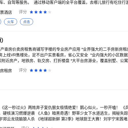
叫车、自驾等服务。 通过移动客户端的全平台覆盖，去哪儿旅行有吃住行
国内外机票、酒店、度假、租车、接送机、火车票和团购等旅行信息。超过
评分
票酒店
帮助旅行者找到性价比高的产品和优质的的信息，聪明地安排旅行。 去
行类较受欢迎的移动应用，目前拥有超过10亿的激活下载量，增速高于行业
火车
点击
居榜首。中国互联网络信息中心发布的中国网民在线旅行预订行为调查报
活跃用户突破3000万大关。
源）
房产查房价卖房租售商铺写字楼的专业房产应用 *业界强大的二手房新房
楼处，足不出户实景看房，省心又安全 *业内强大的小区数据库，定制你关注的
搜索附近房产，地铁房、轨交房、打折楼盘 *大平台房源全，覆盖别墅、公
、新房、租房、商业地产 *定制房价：小区房价、房价走势、房价评估 *
评分
房租房
 *新房折扣：新房团购，免费班车，特惠新盘 *商业地产：商铺写字楼出
贷计算器、房产百科、二手房新房看房笔记 *房东委托：委托卖房、专属房
：靠谱装修公司、省心套餐模式、实用设计方案、灵感美图，海量案例
 《这一秒过火》两姓弃子复仇狠女极情绝爱！鹅心似火，一秒开嗑！ 《
，硬核演习燃爆逆袭 《人鱼》暗黑奇遇！野草少女下水道逃生，揭秘失踪
宇郑云龙烧脑狼人杀 《地球超新鲜 第2季》地球厨王大赛！刘宇宁宋茜
心；地球团全员cos法国宫廷装扮，继承者之战打响！舞蹈比拼李乃文大