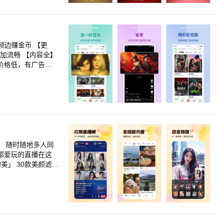
第三季》赛博水墨炸
弟团欢乐集结趣味闯
大真实奇案改编
冬日之旅 《庇护之
峯续写穿越传奇
频边赚金币 【更
爱情18》欢乐过大
加流畅 【内容全】
巢”周末出逃 《辽
价格低，有广告
雪漫过的冬天》赵又
命纠葛 爱恨相逐
马德钟破解八大悬案
教练 【超燃电影】
质好剧！《边水往
局重启 《角头：大桥
阴之外》残酷末世少
3季》郭麒麟黄渤大
3》为爱逆天封神，
热门短剧】 《权臣的
年踏破生死寻找身世
子上演强制爱 《嗅
云再燃 《入青云》
遇死局 《难缠》步
手逆袭闯商海 《师
」 随时随地多人同
 《哪吒之魔童闹
打客服电话(400-
都爱玩的直播在这
女主复仇爽番来袭！
美」 30款美颜滤
视频，用优酷APP