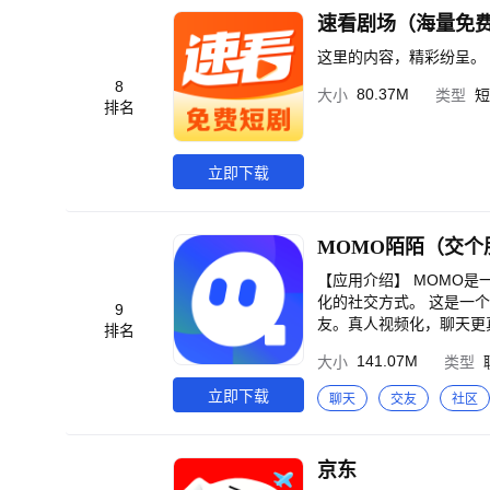
速看剧场（海量免
这里的内容，精彩纷呈。
8
80.37M
大小
类型
短
排名
立即下载
MOMO陌陌（交个
【应用介绍】 MOMO
化的社交方式。 这是一
9
友。真人视频化，聊天更真
排名
动态，发现身边有趣的人
141.07M
大小
类型
兴趣相投的人。 -聊天室
立即下载
聊天
交友
社区
京东