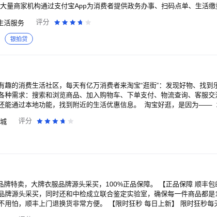
前，支付宝和合作伙伴一起服务8000万商家、10亿消费者。
评分
生活服务
银拍贷
有趣的消费生活社区，每天有亿万消费者来淘宝“逛街”：发现好物、找到
各种需求：搜索和浏览商品、加入购物车、下单支付、物流查询、客服交
还能通过本地功能，找到附近的生活优惠信息。 淘宝好逛，是因为—— 
的优质好物、神奇商品都在淘宝上。 再小的需求，也能在淘宝上被满足；
评分
城
在淘宝上，获得好逛的体验： 淘宝每天都会推荐优质、有趣的商品、服务和
趣的商品，足不出户就能逛到好物。 3、在淘宝上，看到真实的内容： 
家秀，让人买起来更放心。 人们也能在淘宝“逛逛”社区分享自己的购物
优惠的商品： 每年双11、618等大促活动，商家集体打折，人们能在淘
P会员和品牌会员，还能享受更多福利。
牌衣服品牌源头采买，100%正品保障。 【正品保障 顺丰包邮】 唯品会与各大
品牌源头采买，同时还和中检成立联合鉴定实验室，确保每一件商品都是10
非常方便。 【限时狂秒 每日上新】 限时狂秒每天早十点和晚八点上
算。 【购物体验 实力保障】 人工客服天天在线，每天9:00~24: