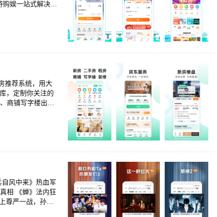
游购娱一站式解决方
80%的低价占比
哪儿网移动客户端
平均水平，总用户
告中，去哪儿旅行
租房推荐系统，用大
寓、商铺写字楼出租
特色找房：地图搜
售出租，商务楼办公
东房源房价展示、房
兵自风中来》热血军
真相 《蝉》法内狂
堵上尊严一战，孙红
劈叉被拖走，林一王