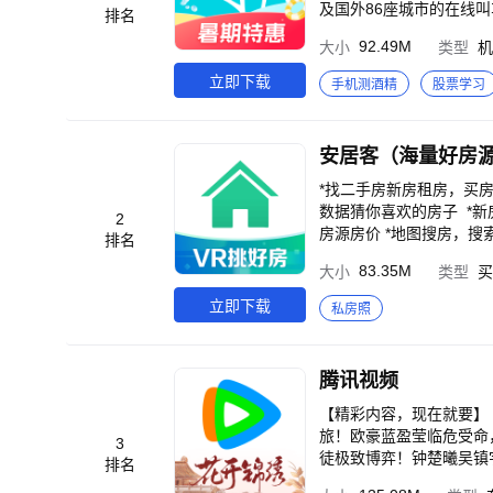
及国外86座城市的在线
排名
案，随时随地搜索和预订
92.49M
大小
类型
机
和全面丰富的旅行产品，
“去哪儿旅行”是中国旅
立即下载
手机测酒精
股票学习
量、以及月度覆盖人数位
客户端总用户下载量居首，
安居客（海量好房
*找二手房新房租房，买
数据猜你喜欢的房子 *新房上线VR售
2
房源房价 *地图搜房，
排名
出售 *海量房源：二手房
83.35M
大小
类型
买
房、附近找房、轨交淘房
室租赁 *房产工具：房
立即下载
私房照
东房源管理 *装修设计
腾讯视频
【精彩内容，现在就要】
旅！欧豪蓝盈莹临危受命
3
徒极致博弈！钟楚曦吴镇
排名
雷郭京飞藏锅偷油都不省