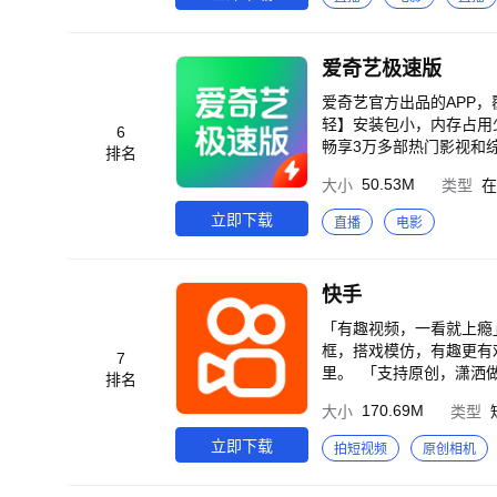
除恶 《黑夜告白》潘粤明
燃视听盛宴 《无限超越班
关爆笑启程 《飞驰人生
爱奇艺极速版
《正义女神》佘诗曼化身
地》杰森·斯坦森硬核救
爱奇艺官方出品的APP
《沧元图 前传》国漫双强
轻】安装包小，内存占用
6
年！乡爱18谁看谁发 《
畅享3万多部热门影视和
排名
宁卫视春晚》过大年！优
【能提现】边看视频边赚
50.53M
大小
类型
在
廷张子枫逆风翻盘 《暗
《雀骨》纯爱夫妻破乱世
《风林火山》群星云集！
《寒战1994》吴彦祖警
立即下载
直播
电影
事》导演新作 《逍遥》
头》江湖混战 狠者为王 
年屠神改命 《长安二十
笑集结 《说唱巅峰对决20
挣脱宿命死劫 《凤凰台
掌中娇是法医》法医探案
快手
之谜 《暗河传》热血江
骨》调香师复仇车神舍命
侯明昊卢昱晓演绎宿敌变
步为营入侵她的生活 【温馨提示】 如遇到问题，请打开爱奇艺极速版APP-我的-帮助与反馈，点击页面下方【意见反
「有趣视频，一看就上瘾
兄啊师兄》神仙年番看师
馈】进行反馈。若您的问题
框，搭戏模仿，有趣更有
7
海》哪吒涅槃重生高燃之
923-7171)，您的反
里。 「支持原创，潇洒
排名
《藏海传》全员狠人！灭
镜，上百种魔法表情；要
170.69M
大小
类型
立即下载
拍短视频
原创相机