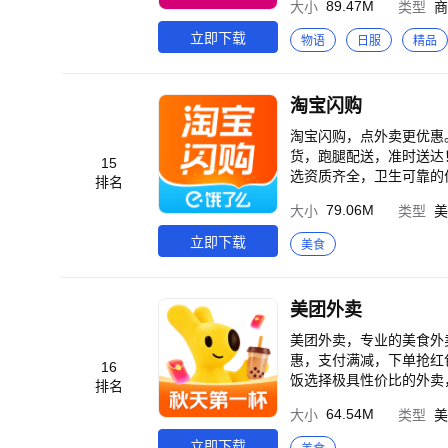
89.47M
大小
类型
商
00贴心在线为你服务； 
邮，全年无限次！ 【新人享豪礼，欢迎体验】 唯品会新人福利活动仅限唯品会平台新人用户参与，新人用户是指未在
立即下载
物语
日服
精品
唯品会平台下过有效订单的
反馈】 如有建议，请随时反馈，唯品
个人中心-唯品客服-APP
淘宝闪购
淘宝闪购，点外卖更优惠。
货，跑腿配送，准时送达
15
选资质齐全，卫生可靠的优质商家
排名
各类外卖，中餐、西餐、
79.06M
大小
类型
美
果蔬、生鲜、蛋糕、寿司
掌握，尽在淘宝闪购！ 【特色功能】 搜罗附近外卖美食，预约订餐； 及时通知外卖状态，准时送达； 智能筛选排序
立即下载
美食
餐厅，方便点餐； 各种满减打折活
等什么? 马上体验安全优质的本地生活服务吧！ 淘宝闪购
圈，推动行业数字化升级，重新定义城市
美团外卖
流供应链能力的提升以及
【联系我们】 客服热线：10
美团外卖，专业的美食外卖订餐平台！ 【产品特色】 美团外卖为您提供
惠，支付满减，下单抢红
16
饭选择极具性价比的外卖
排名
客，肯德基，必胜客宅急
64.54M
大小
类型
美
吃、快餐、火锅、川菜、
天、宵夜不想出门？动动
立即下载