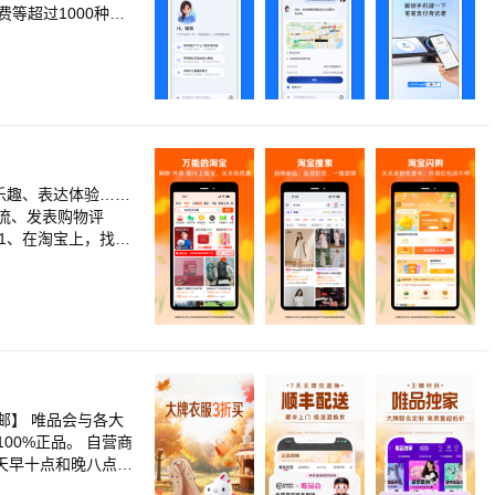
乐趣、表达体验……
流、发表购物评
1、在淘宝上，找到
再小的爱好，也能在
优惠信息。 每个人
淘宝直播间里的实物
体验、推荐优质商
宝上获得真正的实
0%正品。 自营商