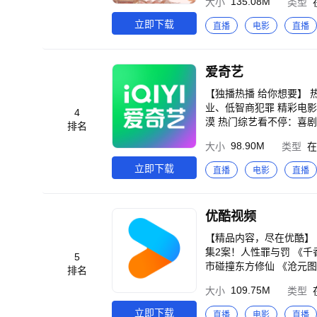
135.08M
大小
类型
玉雯竟是母子？陈星旭唯
拼下谁能晋级？剧毒石头
立即下载
直播
电影
直播
《心动的信号 第9季》
场，4男“围攻”美女，谁
广智回归，瞿颖舌战小四
爱奇艺
“残肢”，刘宇宁大惊失
战1994》郭富城、周润
【独播热播 给你想要】
喜剧人绝境笑对人生，绝
业、低智商犯罪 精彩电影
4
神2》国漫神番回归，暑
漠 热门综艺看不停：喜剧
排名
实的迷宫，欢迎光临“谷
随心刷：云鬓乱、最后一
98.90M
大小
类型
在
恶两面！五段人生，每次开启都是隐藏款 《吾凰在上之凤御四方》现
换：择日飞升、李熊猫、
《狂徒》绝境狂徒杀疯了！
味：王羲之 从乌衣巷走
立即下载
直播
电影
直播
危，是守到最后还是离开
1988、生活大爆炸、老友记、真探、哥谭
查！ 《小猪佩奇12》猪妈妈生三胎了！佩奇家迎
片、海量高分大片、热剧抢
验群反馈，将会有萌哒哒的
画、杜比全景声、杜比视
优酷视频
特权。 3、身份特权：
友影片、好友免费一起看。 【温馨提示】 如遇到问题，请打开爱奇艺APP-我的-帮助与反馈，点击页面下
【精品内容，尽在优酷】 《九门》张启山吴老狗共赴生死谜局 《一斩苍穹》菜刀砍神带队掀翻腐朽仙界 《悬案》17
馈】或【在线客服】进行反馈
集2案！人性罪与罚 《千
5
0-923-7171）。
市碰撞东方修仙 《沧元图
排名
人：风起大漠》吴京领衔
109.75M
大小
类型
局 《光阴之外 年番》光
年有熊》熊强组合超能冒
立即下载
直播
电影
直播