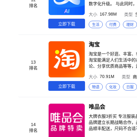
数字化升级。 与此同时，大量商家机构通过支付宝App为消费者提供政务办事、扫码点单、生活缴费等超过1000种生
排名
活服务。 截至目
167.98M
大小
类型
立即下载
生活
付费
理财
淘宝
淘宝是一个好逛、丰富、
淘宝能满足人们生活中的
13
论、分享优质商品等等，
排名
丰富的商品： 各种各样
70.91M
大小
类型
商
淘宝上找到同好。 2、
都能在这里找到自己感兴
立即下载
物语
化妆
日服
展示、评论区里真实的买
品。 4、在淘宝上，买到
惠。 同时，成为88VI
唯品会
大牌衣服3折买 专注服装品牌特卖，大
品牌建立长期战略合作，
14
品顺丰配送，尺码不合适不用怕，顺丰上门退换货
排名
新，精选爆款商品进行官方大额补贴，超低到手价超划