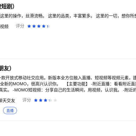
费短剧）
 这里的操作，丝滑流畅。 这里的品类，丰富繁多。 这里的一切，想你所
评分
视频
朋友）
是一款开放式移动社交应用。新版本全方位融入直播、短视频等视频元素，
个全新的MOMO，很高兴认识你。 【主要功能】 -附近直播：看看附近
实。 -MOMO短视频：分享自己的生活瞬间，用视频，认识我。 -附近
。 【其他功能】 -点点：成为点赞之交，配对亲密好友。 -附近群组：
评分
聊天交友
：随便聊聊，小房间，大乐趣。 -游戏中心：一起玩游戏，成为新朋友。
直播