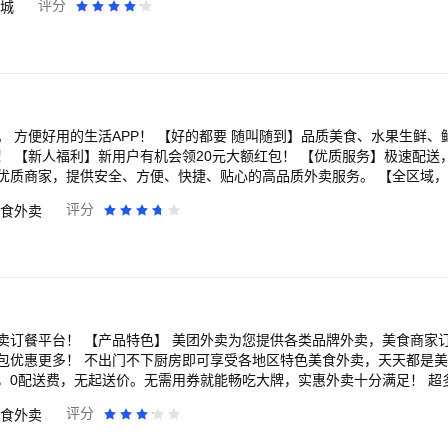
评分
城
7天无理由退货，自营商品免费上门收件（自行寄回返10元唯品币）； 还有
用户，新人福利活动仅限受邀用户参加，此活动长期有效，参与路径为APP首
会时刻倾听您的声音： 官方微博：@唯品会 官方微信：“唯品会” 唯品会客户端：
反馈
 方便好用的生活APP！ 【好的都要 随叫随到】品质美食、水果生鲜、
！ 【新人福利】新用户有机会领20元大额红包！ 【优质服务】极速配送
，提供安全、方便、快捷、贴心的高品质外卖服务。 【全区域，全品类】 网罗周边
快餐、简餐、火锅、烧烤、烘焙、汉堡、早餐、下午茶、夜宵、甜点、甜
评分
食外卖
、咖啡、超市购物……各类特价优惠套餐、满减折扣优惠、立减优惠套餐
动，优惠不断； 外卖美食照片点评，吃出乐趣； 用淘宝闪购，一切尽在掌握！还在
，作为国内优质的本地生活服务平台，专注服务本地生活
生活，让生活更美好，更便利。 随着本地生活与新零售由点到面的延伸，物
越来越多门店和商圈的接入，未来人在哪里，周围三公里都将成为每个人
10-5757
各类品牌外卖，美食商家订餐服务。套餐优
包优惠更多！ 不出门不下厨房即可享受各地区特色美食外卖，天天都是
，0配送费，无起送价。无需用券就能畅吃大牌，实惠外卖十分满足！ 超
送，私房菜等多种美食送餐上门附近美食，超市百货，生鲜，中餐、西餐
评分
食外卖
蛋糕、烤肉、美食饮料甜点，外卖订餐更方便，不用出门直接叫外卖订餐
手指，即可下单，最快30分钟可享用美食。还在等什么，饿了马上下载美团