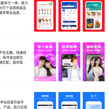
活服务于一体，致力
服务等全品类，满
到货。京东秒送，好
便宜。首住特惠最高
不在无趣，快速找
。探寻身边陌生
8
快速匹配，喜欢就点
同城附近的单身异
还是拓展交际，不管
畅所欲言，相互了解
更加互动性。 还
展示自己，发现美
数字化经营开放平