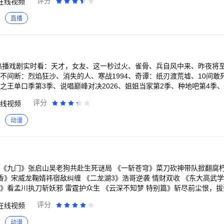
评分
在线视频
一全场“真孙子”！ 《一饭封神 第2季》回归！顶级厨竞风云再起，原班
鱼下锅，见手青登场，爆浆烤羊眼惊呆谢霆锋！不看头衔只看厨艺，世界
直播
恋综天花板浪漫回归！明艳美女晚宴惊艳全场，4个男人争着跟我说话怎么
会留到最后？勇敢的人先享受爱情。 《脱口秀和Ta的朋友们 第3季》脱口
爷全场爆笑。 《开始推理吧 第4季》动物塑副本上线！推团秉烛夜话恐
色嗷嗷叫，章若楠吓得跳进金靖怀里！张凌赫、丁程鑫、周柯宇表情包大赏
发、梁家辉再掀“寒战”狂潮，吴彦祖、刘俊谦正邪对决，权斗天花板再升级！
 热播戏剧实时看：天才，女友、这一秒过火、雀骨、兵自风中来、昨夜将
症患者组队实现遗愿清单 《今晚正好》马思纯、陈昊森直球野性恋，姐狗C
不间断：烈焰狂沙、消失的人、寒战1994、奇谭：纸刃渡荒墟、10间敢
期必看！ 《完美世界·剧场版》黑暗大劫降下，仙古终章，悲壮奏响！ 《
之王单口季第3季、说唱巅峰对决2026、姐姐当家第2季、种地吧第4季、
雨街后巷”。 《南戏》民国乱世迷局，一尊玉佛头牵出兄弟相杀的宿命。 
个道士、养敌为患、三尺春、饲妖、当时只道是卿卿、牧野诡事之定魂灵
评分
线视频
代少女误入玄机界，觉醒凤凰神力逆天改命。
航海王、逆天邪神、搜神记、择天记、大主宰年番、鬼灭之刃、名侦探柯
草根少年逆袭真大佬 《前浪2》一生未婚，500万遗产谁来继承？相伴1
向兰亭、中国通史、与恐龙同行、航拍中国、舌尖上的中国、人间世 海外
动漫
？ 《大唐少年天行传》猫女夜行琵琶自燃，长安城怪事一件接一件，四
镇、小谢尔顿、太阳的后裔 【VIP会员 尊享特权】 1、内容特权：院线新
来新成员！ 【意见反馈】 如遇问题或者有好的建议，欢迎加入QQ体
先看、热门综艺、付费影片折扣、畅读小说。 2、观影特权：广告特权、1
视频妹为大家解答，并有持续好礼相送！官方QQ群：527288510。
界、爱奇艺音效、音频模式、专属弹幕、下载加速、并行下载、边下边播
七端全屏通、畅享多会员、尊贵标识、尊享装扮、生日礼包、专属客服、等
方【意见反
。 若您的问题仍未解决，可进一步反馈至客服邮箱（iqiyikf@qiyi.c
香》宋威龙鞠婧祎宿敌纠缠 《二龙湖3》浩哥逆袭 情财双收 《东大高武
 我们在修复bug优化产品的路上从未停歇，您的反馈是对我们改善服务很大的帮
》看孟川执刀斩妖邪 雷霆护众生 《云深不知梦 特别篇》斩尽前尘恨，拔
武侠巨制 《食神·百厨大战》战火升级！星素换位高燃对决 《翘楚》陈都
评分
在线视频
阴之外年番 狠辣少年末世屠神 《师兄啊师兄》师兄啊师兄最终季 战天道改
险 《这是我的西游2》时代少年团与四位哥哥爆笑整活 《雨霖铃》杨洋
动漫