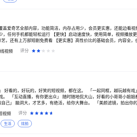
、王鹤棣联手追凶18年 《月鳞绮纪》群妖剧本杀画皮难画心 《沧元图 
 第四季》王牌IP强势回归！全新升级新戏开场！ 《奔跑吧 第十季》兄
3》沈腾领衔爆笑逆袭！过气车神再战世界巅峰 《重案解密》硬核港剧！8
硬核法官高能过招 《怦然心动20岁：冬季》怦然系列重磅回归，开启浪漫
女 《我的山与海》我命由我！谭松韵逆袭改命当霸总 《寻秦记》古天乐林
，覆盖爱奇艺全部内容，功能简洁，内存占用少，会员更实惠，还能边看视
纯爱CP超甜撒糖 《唐宫奇案》新春王炸！白鹿王星越破深宫诡案 《乡村
少，任何手机都能轻松运行 【更快】启动速度快，使用简单，视频播放更
情圣3》肖央化身“爱情侦探”反被套路 《周五晚高疯》内娱活人们携“秘密疯
综艺，还有上万部短剧免费看 【更实惠】高性价比的基础会员，内容全，
酷独家全程回顾 《师兄啊师兄》洪荒最强老六爽赢天道，稳到起飞 《秋
金币，现金提现秒到账，还能免费兑会员 【热播剧集】 《这一秒过火》宿
评分
线视频
恋者的救赎》罪与罚！绝望主妇深陷命案疑云 《非常检控观》炸裂开审！
之局 《兵自风中来》薪火相传 百炼成钢 《灿如繁星》高能领队邂逅金牌
暴力美学超爽港片 《剥茧》罗云熙变天才法医破诡案 《反人类暴行》品
界权力较量 《10间敢死队》蒋龙齐溪笑愈生命 《致命潮汐》潮汐归来 杀
谭松韵侯明昊双世宿命奇缘 《山海经密码》以少年之志，破天命之局 《光
【新鲜综艺】 《姐姐当家第2季》熟龄绽放 温柔铿锵 《喜剧之王单口季第
四计》成毅组团反杀到底 《天书黎明》探案小队寻宝藏破诡案 《百炼成神
26》严浩翔谢帝全员cypher 《奔跑吧第10季》跑男团开启整活之旅 【
上》超级甜剧！任嘉伦彭小苒双强追爱 《神墓 年番》以我魔血染青天！少
，权臣宠爱 《养敌为患》穿越后她被迫培养皇帝 《我必须占有你》宿敌之
湖！龚俊执剑闯关破局 《新闻女王2》重磅回归！佘诗曼黄宗泽新闻职场风
随 《三尺春》伪兄妹之间暧昧成瘾 《唐诡奇谭之九重楼》苏无名孤身被囚
夫妻 《天相》废相少年度化灵煞逆转天命 《灼灼韶华》热依扎、杨祐宁携
」 好看的，好玩的，好笑的短视频，都在这。 「一起同框，越玩越有戏
兄！苟道成圣，稳到飞起 《凡人修仙传》爆款IP！杨洋热血修仙逆天改命
仍末解决，可在"我的-关于我们-联系我们- 在线客服" 进一步反馈或直接拨
戏。 「互动直播，有你更出众」 随时随地侃大山，好看的小哥哥小姐姐
战 《以法之名》年度狠剧！张译扫黑除恶掀司法黑幕 《云深不知梦》大
馈是对我们改善服务很大的帮助！
做自己」 脑洞大，才艺多，有绝活，给你大舞台。 「美颜滤镜，拍出你的
门案引连环杀局 国内外大剧热综、扎堆院线影片、二次元热血动漫……看
萌要酷随你变，怎么变都好看。
评分
短视频
生活
炫拍