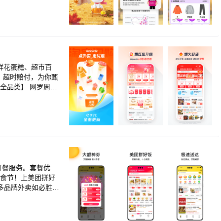
自营商品满88元包
页。 【意见
鲜花蛋糕、超市百
，超时赔付，为你甄
品、水果、鲜花、
，便捷生活，一手
专属幸福生活圈。
美食节！上美团拼好
多品牌外卖如必胜
、蛋糕店、美食小
吃饭。 寒冷、雪
外卖app，享受优