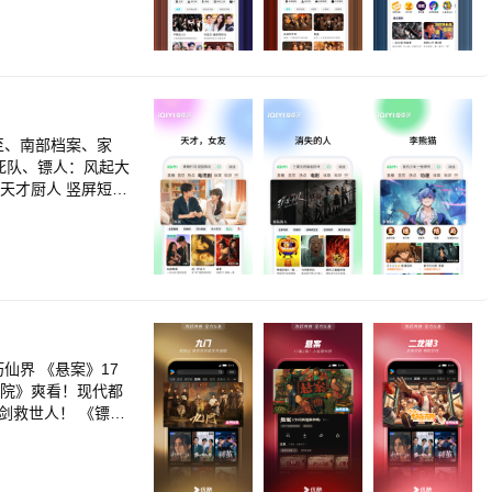
人马全新赛制，残酷比
名厨为晋级拼了！
办小屋书房秒变修罗
秀就看腾讯视频！何
怖怪谈，下一秒天降
可爱值超标！ 《寒
 《10间敢死队》
至、南部档案、家
P互撩撒糖 《斩
死队、镖人：风起大
谷雨街后巷》穿过现
天才厨人 竖屏短剧
《盲盒》人性盲盒善
珠 动漫番剧随心
南 经典纪录片细品
8年未领证的老伴病
剧集尽情选：请回答
个少年侦探这就开
080P、帧绮映
、预约下载、亲子
级权益红包、赠送好
om）或客服电话（40
学院》爽看！现代都
助！
剑救世人！ 《镖
灵周翊然掀翻野心
大劫 《熊出没·年
新剧！御猫展昭江湖