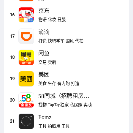
京东
16
物语
化妆
日服
滴滴
17
打造
快鸭学车
国风
代拍
闲鱼
18
交易
卖萌
美团
19
美食
生存
有内购
打造
58同城（招聘租房家
20
政）
找物
TapTap独家
私房照
卖萌
Fomz
21
工具
拍照用
工具