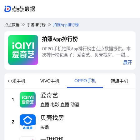
点点数据
手游排行榜
拍照App排行榜
拍照App排行榜
OPPO手机拍照App排行榜由点点数据提供。本
次排行榜包含了：爱奇艺、贝壳找房、一甜相
机、B612咔叽、轻颜、Faceu激萌、醒图、美颜
展开
相机、优酷视频、支付宝等十大拍照App排行
榜
OPPO手机
小米手机
VIVO手机
魅族手机
爱奇艺
1
直播
电影
直播
动漫
贝壳找房
2
买断