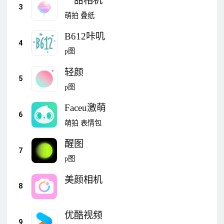
一甜相机
3
萌拍
叠纸
B612咔叽
4
p图
轻颜
5
p图
Faceu激萌
6
萌拍
表情包
醒图
7
p图
美颜相机
8
优酷视频
9