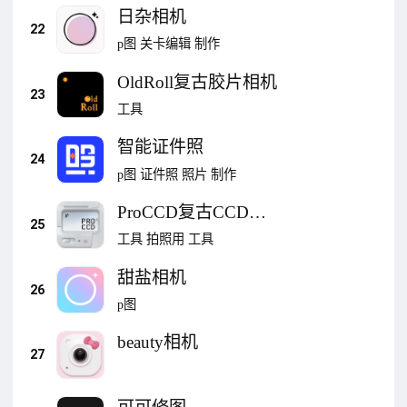
日杂相机
22
p图
关卡编辑
制作
OldRoll复古胶片相机
23
工具
智能证件照
24
p图
证件照
照片
制作
ProCCD复古CCD相
25
机
工具
拍照用
工具
甜盐相机
26
p图
beauty相机
27