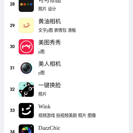
可可修图
28
照片
设计
黄油相机
29
文字p图
表情包
滑板
美图秀秀
30
p图
美人相机
31
p图
一键换脸
32
照片
Wink
33
视频游戏
拍视频美颜
照片
图像
DazzChic
34