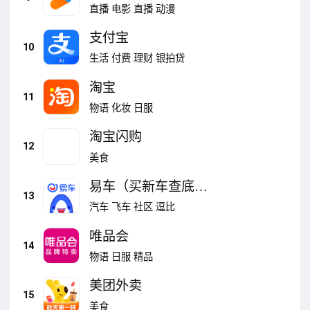
直播
电影
直播
动漫
支付宝
10
生活
付费
理财
银拍贷
淘宝
11
物语
化妆
日服
淘宝闪购
12
美食
易车（买新车查底
13
价）
汽车
飞车
社区
逗比
唯品会
14
物语
日服
精品
美团外卖
15
美食