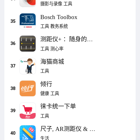
Surveyor)
摄影与录像
工具
Bosch Toolbox
35
工具
教务系统
测距仪+ ：随身的手
36
机AR精确卷尺和水平
工具
测心率
仪
海猫商城
37
工具
倾行
38
健康
工具
徕卡统一下单
39
工具
尺子, AR测距仪 & 尺
40
子测量仪, 直角尺, 圆
生活