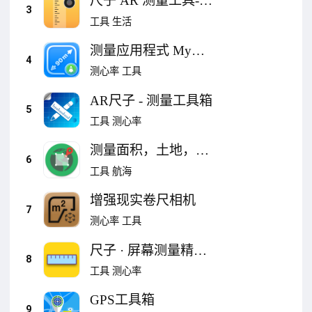
尺子 AR 测量工具-专
3
业的 测距仪 和 测距
工具
生活
离
测量应用程式 My
4
Measures
测心率
工具
AR尺子 - 测量工具箱
5
工具
测心率
测量面积，土地，测
6
量长度 - GLand
工具
航海
Measure
增强现实卷尺相机
7
测心率
工具
尺子 · 屏幕测量精准
8
工具
工具
测心率
GPS工具箱
9