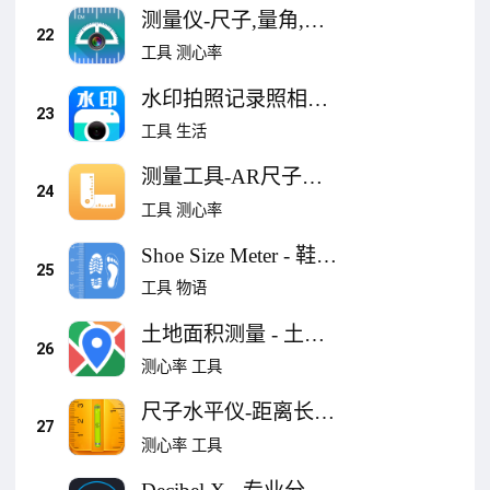
测量仪-尺子,量角,分
22
贝,指南针测距仪
工具
测心率
水印拍照记录照相机-
23
时间地点工作内容证
工具
生活
明
测量工具-AR尺子高
24
清镜子
工具
测心率
Shoe Size Meter - 鞋子
25
尺寸测量仪
工具
物语
土地面积测量 - 土地,
26
平方测量, 面积计算
测心率
工具
尺子水平仪-距离长度
27
精准测量
测心率
工具