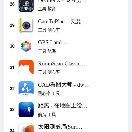
Decibel X - 专业分贝
28
仪噪声检测计和声压
工具
教育
级
CamToPlan - 长度测
29
量 图则
工具
测心率
GPS Land
30
Measurement &
工具
航海
Survey
RoomScan Classic 会
31
自动绘制平面图的
工具
测心率
app
CAD看图大师 - dwg
32
看图编辑测量批注云
测心率
工具
同步
距离 - 在地图上绘制
33
并测量距离
航海
工具
太阳测量师(Sun
34