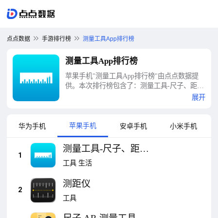
点点数据
手游排行榜
测量工具App排行榜
测量工具App排行榜
苹果手机"测量工具App排行榜"由点点数据提
供。本次排行榜包含了：测量工具-尺子、距离
测量专家、测距仪、尺子 AR 测量工具-专业的
展开
测距仪 和 测距离、测量应用程式 My
Measures、AR尺子 - 测量工具箱、测量面积，
土地，测量长度 - GLand Measure、增强现实卷
苹果手机
华为手机
安卓手机
小米手机
尺相机、尺子 · 屏幕测量精准工具、GPS工具
箱、拍照计数 - 计数器应用: Count This等十大
测量工具-尺子、距离
测量工具App排行榜
1
测量专家
工具
生活
测距仪
2
工具