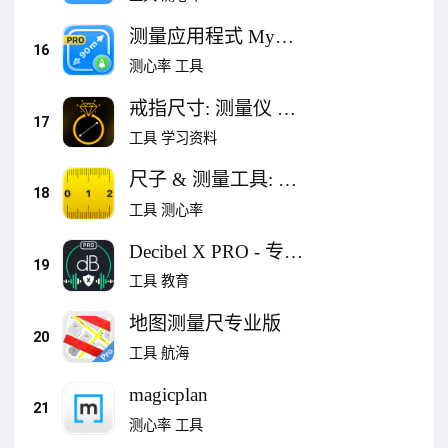
测量应用程式 My
16
Measures PRO
测心率
工具
戒指尺寸: 测量仪 &
17
测量工具
工具
学习资料
尺子 & 测量工具: 测
18
距仪 - Tape Measure
工具
测心率
Decibel X PRO - 专业
19
噪声计和声压级
工具
教育
地图测量尺专业版
20
工具
航海
magicplan
21
测心率
工具