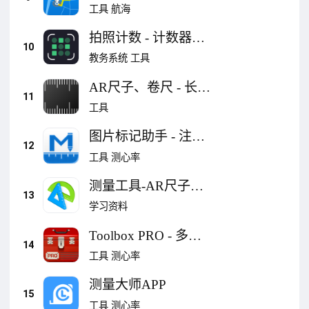
工具
航海
拍照计数 - 计数器应
10
用: Count This
教务系统
工具
AR尺子、卷尺 - 长度
11
和身高测量工具、平
工具
面图
图片标记助手 - 注记
12
和量尺大师
工具
测心率
测量工具-AR尺子、
13
测距仪&手机测量
学习资料
Toolbox PRO - 多合
14
一测量工具集
工具
测心率
测量大师APP
15
工具
测心率