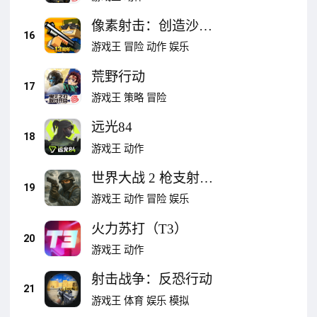
像素射击：创造沙盒
16
世界
游戏王
冒险
动作
娱乐
荒野行动
17
游戏王
策略
冒险
远光84
18
游戏王
动作
世界大战 2 枪支射击
19
任务 反恐行动-cs精英
游戏王
动作
冒险
娱乐
枪战游戏 3D
火力苏打（T3）
20
游戏王
动作
射击战争：反恐行动
21
游戏王
体育
娱乐
模拟