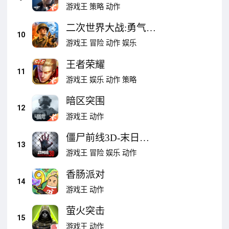
游戏王
策略
动作
二次世界大战:勇气的
10
呼唤
游戏王
冒险
动作
娱乐
王者荣耀
11
游戏王
娱乐
动作
策略
暗区突围
12
游戏王
动作
僵尸前线3D-末日狙
13
击战争手游
游戏王
冒险
娱乐
动作
香肠派对
14
游戏王
动作
萤火突击
15
游戏王
动作