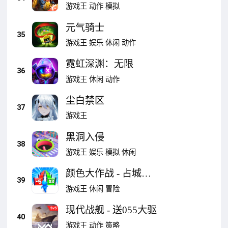
游戏王
动作
模拟
元气骑士
35
游戏王
娱乐
休闲
动作
霓虹深渊：无限
36
游戏王
休闲
动作
尘白禁区
37
游戏王
黑洞入侵
38
游戏王
娱乐
模拟
休闲
颜色大作战 - 占城大
39
师塔防游戏
游戏王
休闲
冒险
现代战舰 - 送055大驱
40
游戏王
动作
策略