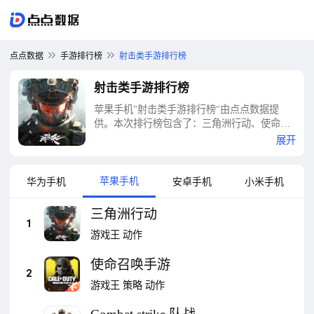
点点数据
手游排行榜
射击类手游排行榜
射击类手游排行榜
苹果手机"射击类手游排行榜"由点点数据提
供。本次排行榜包含了：三角洲行动、使命召
唤手游、Combat strike 队战斗狙击枪射击游戏
展开
WW2、狙击行动：代号猎鹰、无畏契约：源能
行动、和平精英、瞄准实验室、高能英雄、穿
越火线-枪战王者、二次世界大战:勇气的呼唤
苹果手机
华为手机
安卓手机
小米手机
等十大射击类手游排行榜
三角洲行动
1
游戏王
动作
使命召唤手游
2
游戏王
策略
动作