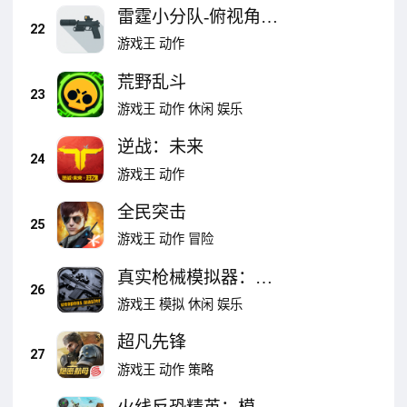
雷霆小分队-俯视角吃
22
鸡
游戏王
动作
荒野乱斗
23
游戏王
动作
休闲
娱乐
逆战：未来
24
游戏王
动作
全民突击
25
游戏王
动作
冒险
真实枪械模拟器：组
26
装武器打靶射击
游戏王
模拟
休闲
娱乐
超凡先锋
27
游戏王
动作
策略