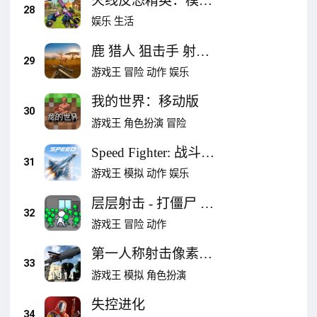
火线反恐精英：模拟
28
多人射击枪战小游戏-
娱乐
生活
单机卡通对战狙击手
鹿 猎人 狙击手 射击
游
29
非洲 野生动物园
游戏王
冒险
动作
娱乐
2022
我的世界：移动版
30
游戏王
角色扮演
冒险
Speed Fighter: 战斗机
31
空战射击
游戏王
模拟
动作
娱乐
层层射击 - 打僵尸 特
32
工防守游戏
游戏王
冒险
动作
第一人称射击像素低
33
模战地1914
游戏王
模拟
角色扮演
失控进化
34