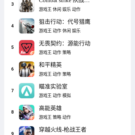
Combat strike 队战斗
3
狙击枪射击游戏
游戏王
休闲
娱乐
动作
WW2
狙击行动：代号猎鹰
4
游戏王
动作
休闲
娱乐
无畏契约：源能行动
5
游戏王
动作
策略
和平精英
6
游戏王
动作
策略
瞄准实验室
7
游戏王
动作
模拟
高能英雄
8
游戏王
策略
动作
穿越火线-枪战王者
9