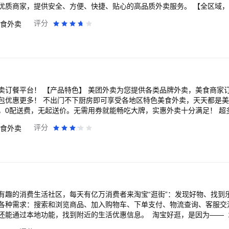
，提供安全、方便、快捷、贴心的高品质外卖服务。 【全区域，全品类】 网罗周边
快餐、简餐、火锅、烧烤、烘焙、汉堡、早餐、下午茶、夜宵、甜点、甜
评分
食外卖
、咖啡、超市购物……各类特价优惠套餐、满减折扣优惠、立减优惠套餐
动，优惠不断； 外卖美食照片点评，吃出乐趣； 用淘宝闪购，一切尽在掌握！还在
，作为国内优质的本地生活服务平台，专注服务本地生活
生活，让生活更美好，更便利。 随着本地生活与新零售由点到面的延伸，物
越来越多门店和商圈的接入，未来人在哪里，周围三公里都将成为每个人
10-5757
各类品牌外卖，美食商家订餐服务。套餐优
包优惠更多！ 不出门不下厨房即可享受各地区特色美食外卖，天天都是
，0配送费，无起送价。无需用券就能畅吃大牌，实惠外卖十分满足！ 超
送，私房菜等多种美食送餐上门附近美食，超市百货，生鲜，中餐、西餐
评分
食外卖
蛋糕、烤肉、美食饮料甜点，外卖订餐更方便，不用出门直接叫外卖订餐
手指，即可下单，最快30分钟可享用美食。还在等什么，饿了马上下载美团
单 简单订餐，手机下单快速方便 品质外卖，品牌餐厅安全放心 在线支付
有趣的消费生活社区，每天有亿万消费者来淘宝“逛街”：发现好物、找到
各种需求：搜索和浏览商品、加入购物车、下单支付、物流查询、客服交
还能通过本地功能，找到附近的生活优惠信息。 淘宝好逛，是因为—— 
的优质好物、神奇商品都在淘宝上。 再小的需求，也能在淘宝上被满足；