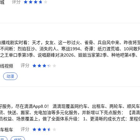
评分
城
在淘宝上，获得好逛的体验： 淘宝每天都会推荐优质、有趣的商品、服务和
趣的商品，足不出户就能逛到好物。 3、在淘宝上，看到真实的内容： 
家秀，让人买起来更放心。 人们也能在淘宝“逛逛”社区分享自己的购物
优惠的商品： 每年双11、618等大促活动，商家集体打折，人们能在淘
P会员和品牌会员，还能享受更多福利。
 热播戏剧实时看：天才，女友、这一秒过火、雀骨、兵自风中来、昨夜将
不间断：烈焰狂沙、消失的人、寒战1994、奇谭：纸刃渡荒墟、10间敢
之王单口季第3季、说唱巅峰对决2026、姐姐当家第2季、种地吧第4季、
个道士、养敌为患、三尺春、饲妖、当时只道是卿卿、牧野诡事之定魂灵
评分
线视频
航海王、逆天邪神、搜神记、择天记、大主宰年番、鬼灭之刃、名侦探柯
向兰亭、中国通史、与恐龙同行、航拍中国、舌尖上的中国、人间世 海外
动漫
镇、小谢尔顿、太阳的后裔 【VIP会员 尊享特权】 1、内容特权：院线新
先看、热门综艺、付费影片折扣、畅读小说。 2、观影特权：广告特权、1
界、爱奇艺音效、音频模式、专属弹幕、下载加速、并行下载、边下边播
七端全屏通、畅享多会员、尊贵标识、尊享装扮、生日礼包、专属客服、等
方【意见反
好服务，尽在滴滴App8.0！ 滴滴现覆盖网约车、出租车、两轮车、顺风
。 若您的问题仍未解决，可进一步反馈至客服邮箱（iqiyikf@qiyi.c
货、快送、搬家、充电加油等多元化服务，并新增以下亮点服务： 【滴滴会
 我们在修复bug优化产品的路上从未停歇，您的反馈是对我们改善服务很大的帮
员权益、场景覆盖上，做了全面体系升级： 1、更清晰的成长方式：里程
、身份更稳定； 2、更丰富的会员权益：新增生日礼、代驾等权益，整体
评分
车租车
泛的场景覆盖：新增顺风车、代驾、香港打车、出国打车等累计，每一次出行
礼等你来领取！打开滴滴App，进入会员中心即可查看和参与。 【海外出