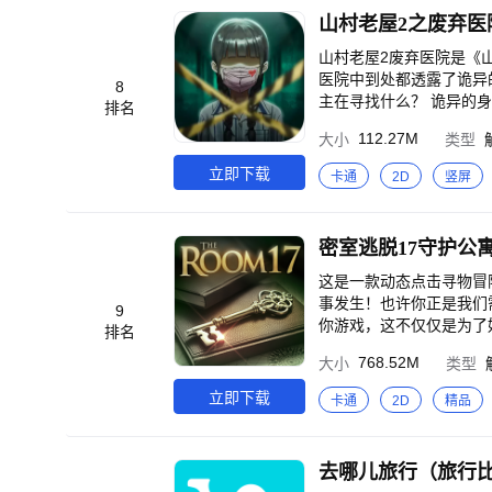
山村老屋2之废弃医
山村老屋2废弃医院是《
医院中到处都透露了诡异
8
主在寻找什么？ 诡异的
排名
112.27M
大小
类型
立即下载
卡通
2D
竖屏
这是一款动态点击寻物冒
事发生！也许你正是我们
9
排名
768.52M
大小
类型
立即下载
卡通
2D
精品
去哪儿旅行（旅行