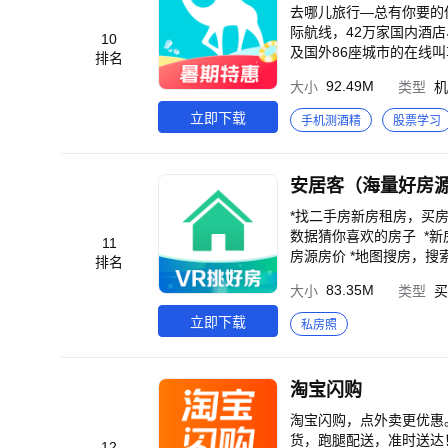
去哪儿旅行—总有你要的
际航线，42万家国内酒店
10
及国外86座城市的在线
排名
案，随时随地搜索和预订
92.49M
大小
类型
机
和全面丰富的旅行产品，
“去哪儿旅行”是中国旅
立即下载
手机测酒精
股票学习
量、以及月度覆盖人数位
客户端总用户下载量居首，
安居客（海量好房
*找二手房新房租房，买
数据猜你喜欢的房子 *新房上线VR售
11
房源房价 *地图搜房，
排名
出售 *海量房源：二手房
83.35M
大小
类型
买
房、附近找房、轨交淘房
室租赁 *房产工具：房
立即下载
私房照
东房源管理 *装修设计
淘宝闪购
淘宝闪购，点外卖更优惠。
货，跑腿配送，准时送达
12