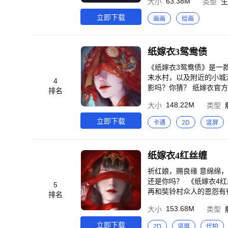
63.38M
大小
类型
生
廷张子枫逆风翻盘 《暗
+的内置画笔，涵盖勾线、
《风林火山》群星云集！
支持导入/导出画世界BRU格式的画笔文
立即下载
画画
绘画
事》导演新作 《逍遥》
拟真实纸张质感，创作更具
年屠神改命 《长安二十
组设置混合模式以及剪切
挣脱宿命死劫 《凤凰台
感 - 支持多达28种不同的混
纸嫁衣3鸳鸯债
之谜 《暗河传》热血江
二维艺术作品立体化，可以创作出沉浸式体验的作品 【高效
侯明昊卢昱晓演绎宿敌变
种选区方式 - 液化工具
《纸嫁衣3鸳鸯债》是一
兄啊师兄》神仙年番看师
也可拖动颜色快速填色 - 
末水村，以及附近的小城
4
海》哪吒涅槃重生高燃之
- 支持同时导入多张图片作
影吗？你猜？ 纸嫁衣官方续作，对比前作《奘铃村》，新作继续全面升级 表现力升级——更加风景如画，更加多的动
排名
《藏海传》全员狠人！灭
停线条成型，使用普通画笔
态表现。 剧情表现升级
148.22M
大小
类型
【创作联动及分享】 - 
使出八成功力（不使用十
且占用空间极小 - 支持导入
立即下载
卡通
2D
竖屏
TIFF、PDF等格式文件 - 动画可导出G
课程以及进阶绘画课程 - 集市包含丰富
致力于让每一位创作者都能随心所欲、随时随地地
纸嫁衣4红丝缠
果遇到使用问题，您可以
交流群：936596238。
祈红娘，赐良缘 意绵绵
还是你吗？ 《纸嫁衣4
5
再和奘铃村众人的恩怨有
排名
方面解构解谜和民俗（比
153.68M
大小
类型
还原老式经典民俗电影的
立即下载
2D
竖屏
代拍