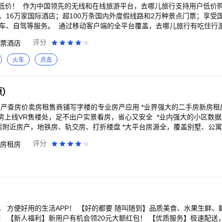
低价！ 作为中国领先的无线和在线旅游平台，去哪儿旅行支持用户低价购
、16万家国际酒店；超100万条国内外度假线路和2万种景点门票；享受国
叫车、自驾等服务。 通过移动客户端的全平台覆盖，去哪儿旅行有吃住行
国内外机票、酒店、度假、租车、接送机、火车票和团购等旅行信息。超过
评分
票酒店
帮助旅行者找到性价比高的产品和优质的的信息，聪明地安排旅行。 去
行类较受欢迎的移动应用，目前拥有超过10亿的激活下载量，增速高于行业
火车
点击
居榜首。中国互联网络信息中心发布的中国网民在线旅行预订行为调查报
活跃用户突破3000万大关。
源）
房产查房价卖房租售商铺写字楼的专业房产应用 *业界强大的二手房新房
楼处，足不出户实景看房，省心又安全 *业内强大的小区数据库，定制你关注的
搜索附近房产，地铁房、轨交房、打折楼盘 *大平台房源全，覆盖别墅、公
、新房、租房、商业地产 *定制房价：小区房价、房价走势、房价评估 *
评分
房租房
 *新房折扣：新房团购，免费班车，特惠新盘 *商业地产：商铺写字楼出
贷计算器、房产百科、二手房新房看房笔记 *房东委托：委托卖房、专属房
：靠谱装修公司、省心套餐模式、实用设计方案、灵感美图，海量案例
 方便好用的生活APP！ 【好的都要 随叫随到】品质美食、水果生鲜、
！ 【新人福利】新用户有机会领20元大额红包！ 【优质服务】极速配送