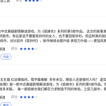
评分
活工具
恋者的救赎》罪与罚！绝望主妇深陷命案疑云 《非常检控观》炸裂开审！
上色、水彩、水墨、油画等多种用途和风格 - 100+的可调画笔参数，自
暴力美学超爽港片 《剥茧》罗云熙变天才法医破诡案 《反人类暴行》品
件 - 支持导入Photoshop ABR格式的画笔文件 【高级图层功能】 - 背景纸纹模
谭松韵侯明昊双世宿命奇缘 《山海经密码》以少年之志，破天命之局 《光
风格化 - 自动匹配最优图层数，超多图层满足不同尺寸创作需求 - 支
四计》成毅组团反杀到底 《天书黎明》探案小队寻宝藏破诡案 《百炼成神
蒙版等高级功能 - 多种滤镜（曲线、渐变映射、查找边缘、高斯模糊等）
上》超级甜剧！任嘉伦彭小苒双强追爱 《神墓 年番》以我魔血染青天！少
合模式，让画面效果更丰富 - 支持洋葱皮设置，方便动画制作和图层参考 【3D功能】 -
湖！龚俊执剑闯关破局 《新闻女王2》重磅回归！佘诗曼黄宗泽新闻职场风
率辅助工具】 - 选区工具，支持魔棒/套索/画笔/矩形等多
夫妻 《天相》废相少年度化灵煞逆转天命 《灼灼韶华》热依扎、杨祐宁携
，轻松修正/调整画面 - 优秀的抖动修正，让您不再为线条抖动而烦恼 - 支
款中式悬疑剧情解谜游戏，为《纸嫁衣》系列的第3部作品。 这次的故事
兄！苟道成圣，稳到飞起 《凡人修仙传》爆款IP！杨洋热血修仙逆天改命
支持一点/二点/三点/网格/等大等多种辅助线 - 支持水平/垂直/镜像/曼
浮路市。有玩家说不要娶奘铃村的女人，也不要回奘铃村。但这样真的就
战 《以法之名》年度狠剧！张译扫黑除恶掀司法黑幕 《云深不知梦》大
为绘画参考，还支持画布参考 - 快速图形工具（矩形/圆形/直线/多边形/曲
门案引连环杀局 国内外大剧热综、扎堆院线影片、二次元热血动漫……看
也可以快速绘制标准图形 - 调色盘支持悬浮拖动，大大提升取色效率 -
——配角们也会有不同动作表情了。 心跳升级——鉴于有些朋友觉得前作
评分
解谜
云盘功能，可以在多设备共享草稿以及绘画素材 - 自动记录绘画过程，便
成是因为那样上不了线），本作将比前作提升2.44倍，心脏病患者勿入。
和导出PSD格式的草稿文件，与Photoshop、SAI等软件创作联动 - 支
代拍
IF、MP4、序列帧等格式文件 【创作资源】 - 内置课堂，包含用户手册、入门
的笔刷、素材等资源，且不断更新 让创作不受限，让灵感随时绽放 画世界Pro
表达自我。 愿您在画世界Pro中收获灵感，享受创作的每一刻！ 如
在软件内，【点击头像】-【问题反馈】，向我们寻求帮助。 您也可以加入
，玉生烟 红丝缠指间，情字最难解 多年未见，眼前人还是彼时人吗？ 虚
红丝缠》是一款中式悬疑剧情解谜游戏，为《纸嫁衣》系列的第5部作品，
很多关联。 每一部纸嫁衣我们都在力求制造不同的体验。之前几部中，
如物理解谜、给自己烧纸等）。 而这一部，我们打算返璞归真一下，尝
评分
解谜
感觉。
解谜