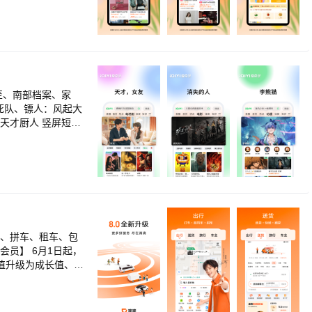
优惠信息。 每个人
淘宝直播间里的实物
体验、推荐优质商
宝上获得真正的实
至、南部档案、家
死队、镖人：风起大
天才厨人 竖屏短剧
珠 动漫番剧随心
南 经典纪录片细品
剧集尽情选：请回答
080P、帧绮映
、预约下载、亲子
级权益红包、赠送好
车、拼车、租车、包
om）或客服电话（40
员】 6月1日起，
助！
值升级为成长值、定
权益更丰富、会员体
都算数； 6月升级
行】 用户无需下载