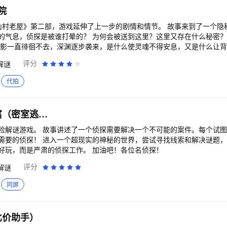
院
山村老屋》第二部，游戏延伸了上一步的剧情和情节。 故事来到了一个隐
的气息，侦探是被谁打晕的？ 为何会被送到这里？这里又存在什么秘密
身影一直徘徊不去，深渊逐步袭来，是什么使灵魂不得安息，又是什么让
评分
解谜
代拍
密室逃脱17守护公寓（密室逃脱剧情解谜）
险解谜游戏。 故事讲述了一个侦探需要解决一个不可能的案件。每个试
需要的侦探！ 进入一个超现实的神秘的世界，尝试寻找线索和解决谜题
你游戏，这不仅仅是为了好玩，而是严肃的侦探工作。 加油吧！各位名侦探！
评分
解谜
同屏
比价助手）