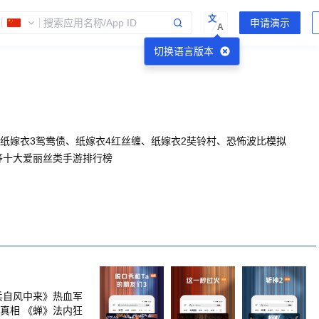
文
A
切换语言版本
、纸嫁衣3鸳鸯债、纸嫁衣4红丝缠、纸嫁衣2奘铃村、恐怖波比模拟
等十大爱丽丝类手游排行榜
兵自风中来》热血军
真相 《蝉》法内狂