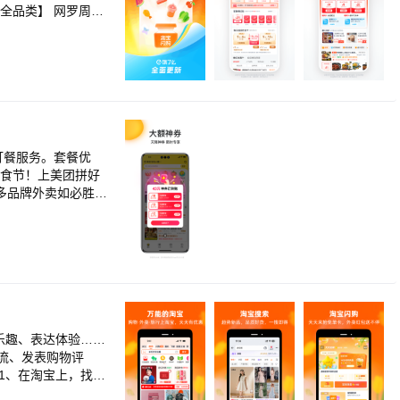
品、水果、鲜花、
，便捷生活，一手
专属幸福生活圈。
美食节！上美团拼好
多品牌外卖如必胜
、蛋糕店、美食小
吃饭。 寒冷、雪
外卖app，享受优
，在线支付优惠更多
乐趣、表达体验……
流、发表购物评
1、在淘宝上，找到
再小的爱好，也能在