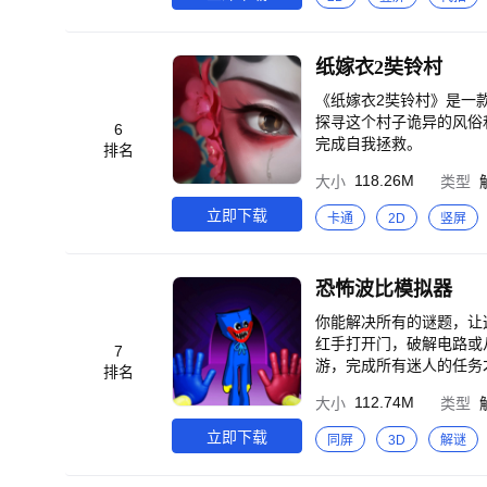
纸嫁衣2奘铃村
《纸嫁衣2奘铃村》是一
探寻这个村子诡异的风俗
6
完成自我拯救。
排名
118.26M
大小
类型
立即下载
卡通
2D
竖屏
恐怖波比模拟器
你能解决所有的谜题，让
红手打开门，破解电路或
7
游，完成所有迷人的任务
排名
来！ 游戏特点： -悬吊
112.74M
大小
类型
趣和恐怖开始！
立即下载
同屏
3D
解谜