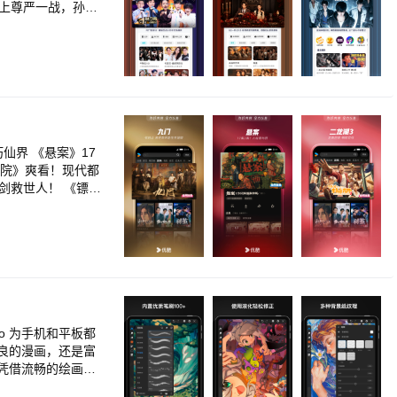
堵上尊严一战，孙红
劈叉被拖走，林一王
人马全新赛制，残酷比
名厨为晋级拼了！
办小屋书房秒变修罗
秀就看腾讯视频！何
怖怪谈，下一秒天降
可爱值超标！ 《寒
 《10间敢死队》
P互撩撒糖 《斩
学院》爽看！现代都
谷雨街后巷》穿过现
剑救世人！ 《镖
《盲盒》人性盲盒善
灵周翊然掀翻野心
大劫 《熊出没·年
8年未领证的老伴病
新剧！御猫展昭江湖
个少年侦探这就开
第三季》赛博水墨炸
弟团欢乐集结趣味闯
大真实奇案改编
冬日之旅 《庇护之
峯续写穿越传奇
o 为手机和平板都
爱情18》欢乐过大
良的漫画，还是富
巢”周末出逃 《辽
 凭借流畅的绘画体
雪漫过的冬天》赵又