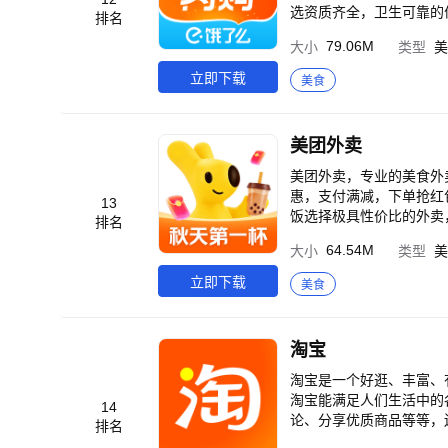
选资质齐全，卫生可靠的优质商家
排名
各类外卖，中餐、西餐、
79.06M
大小
类型
美
果蔬、生鲜、蛋糕、寿司
掌握，尽在淘宝闪购！ 【特色功能】 搜罗附近外卖美食，预约订餐； 及时通知外卖状态，准时送达； 智能筛选排序
立即下载
美食
餐厅，方便点餐； 各种满减打折活
等什么? 马上体验安全优质的本地生活服务吧！ 淘宝闪购
圈，推动行业数字化升级，重新定义城市
美团外卖
流供应链能力的提升以及
【联系我们】 客服热线：10
美团外卖，专业的美食外卖订餐平台！ 【产品特色】 美团外卖为您提供
惠，支付满减，下单抢红
13
饭选择极具性价比的外卖
排名
客，肯德基，必胜客宅急
64.54M
大小
类型
美
吃、快餐、火锅、川菜、
天、宵夜不想出门？动动
立即下载
美食
质的美食外卖订餐服务。 【新人福利】 新用户最高可领60元大额红包 【功能介绍】 附近美食，全国各地特色美食 全
新支持，超市百货生鲜下
淘宝
淘宝是一个好逛、丰富、
淘宝能满足人们生活中的
14
论、分享优质商品等等，
排名
丰富的商品： 各种各样