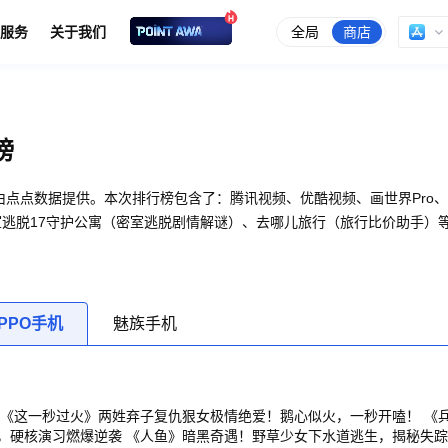
全局
商店
服务
关于我们
榜
由点点数据提供。本次排行榜包含了：腾讯视频、优酷视频、画世界Pro
室逃脱17守护公寓（密室逃脱剧情解谜）、去哪儿旅行（旅行比价助手）
PPO手机
魅族手机
 《这一秒过火》两姓弃子复仇狠女极情绝爱！鹅心似火，一秒开嗑！ 《
，硬核演习燃爆逆袭 《人鱼》暗黑奇遇！野草少女下水道逃生，揭秘失踪