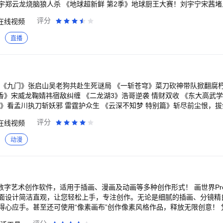
宇郑云龙烧脑狼人杀 《地球超新鲜 第2季》地球厨王大赛！刘宇宁宋茜
心；地球团全员cos法国宫廷装扮，继承者之战打响！舞蹈比拼李乃文大
评分
在线视频
一全场“真孙子”！ 《一饭封神 第2季》回归！顶级厨竞风云再起，原班
鱼下锅，见手青登场，爆浆烤羊眼惊呆谢霆锋！不看头衔只看厨艺，世界
直播
恋综天花板浪漫回归！明艳美女晚宴惊艳全场，4个男人争着跟我说话怎么
会留到最后？勇敢的人先享受爱情。 《脱口秀和Ta的朋友们 第3季》脱口
爷全场爆笑。 《开始推理吧 第4季》动物塑副本上线！推团秉烛夜话恐
色嗷嗷叫，章若楠吓得跳进金靖怀里！张凌赫、丁程鑫、周柯宇表情包大赏
发、梁家辉再掀“寒战”狂潮，吴彦祖、刘俊谦正邪对决，权斗天花板再升级！
症患者组队实现遗愿清单 《今晚正好》马思纯、陈昊森直球野性恋，姐狗C
香》宋威龙鞠婧祎宿敌纠缠 《二龙湖3》浩哥逆袭 情财双收 《东大高武
期必看！ 《完美世界·剧场版》黑暗大劫降下，仙古终章，悲壮奏响！ 《
》看孟川执刀斩妖邪 雷霆护众生 《云深不知梦 特别篇》斩尽前尘恨，拔
雨街后巷”。 《南戏》民国乱世迷局，一尊玉佛头牵出兄弟相杀的宿命。 
武侠巨制 《食神·百厨大战》战火升级！星素换位高燃对决 《翘楚》陈都
评分
在线视频
代少女误入玄机界，觉醒凤凰神力逆天改命。
阴之外年番 狠辣少年末世屠神 《师兄啊师兄》师兄啊师兄最终季 战天道改
草根少年逆袭真大佬 《前浪2》一生未婚，500万遗产谁来继承？相伴1
险 《这是我的西游2》时代少年团与四位哥哥爆笑整活 《雨霖铃》杨洋
动漫
？ 《大唐少年天行传》猫女夜行琵琶自燃，长安城怪事一件接一件，四
、王鹤棣联手追凶18年 《月鳞绮纪》群妖剧本杀画皮难画心 《沧元图 
来新成员！ 【意见反馈】 如遇问题或者有好的建议，欢迎加入QQ体
 第四季》王牌IP强势回归！全新升级新戏开场！ 《奔跑吧 第十季》兄
视频妹为大家解答，并有持续好礼相送！官方QQ群：527288510。
3》沈腾领衔爆笑逆袭！过气车神再战世界巅峰 《重案解密》硬核港剧！8
硬核法官高能过招 《怦然心动20岁：冬季》怦然系列重磅回归，开启浪漫
女 《我的山与海》我命由我！谭松韵逆袭改命当霸总 《寻秦记》古天乐林
的数字艺术创作软件，适用于插画、漫画及动画等多种创作形式！ 画世界Pr
纯爱CP超甜撒糖 《唐宫奇案》新春王炸！白鹿王星越破深宫诡案 《乡村
面设计简洁直观，让您轻松上手，专注创作。无论是细腻的插画、分镜精
情圣3》肖央化身“爱情侦探”反被套路 《周五晚高疯》内娱活人们携“秘密疯
得心应手。甚至还可使用“像素画布”创作像素风格作品，释放无限创意！
酷独家全程回顾 《师兄啊师兄》洪荒最强老六爽赢天道，稳到起飞 《秋
性，画世界Pro成为创作者们的得力助手。其主要亮点包括： 【笔刷系统】 - 100