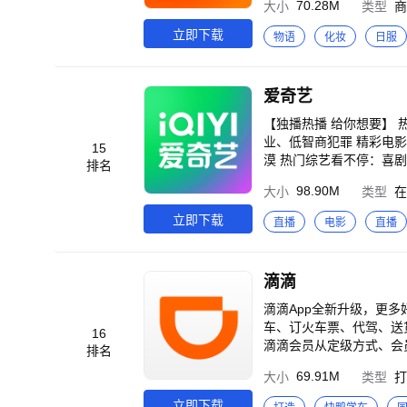
70.28M
大小
类型
商
淘宝上找到同好。 2、
都能在这里找到自己感兴
立即下载
物语
化妆
日服
展示、评论区里真实的买
品。 4、在淘宝上，买到
惠。 同时，成为88VI
爱奇艺
【独播热播 给你想要】
业、低智商犯罪 精彩电影
15
漠 热门综艺看不停：喜剧
排名
随心刷：云鬓乱、最后一
98.90M
大小
类型
在
换：择日飞升、李熊猫、
味：王羲之 从乌衣巷走
立即下载
直播
电影
直播
1988、生活大爆炸、老友记、真探、哥谭
片、海量高分大片、热剧抢
画、杜比全景声、杜比视
滴滴
特权。 3、身份特权：
友影片、好友免费一起看。 【温馨提示】 如遇到问题，请打开爱奇艺APP-我的-帮助与反馈，点击页面下
滴滴App全新升级，更多
馈】或【在线客服】进行反馈
车、订火车票、代驾、送
16
0-923-7171）。
滴滴会员从定级方式、会
排名
级周期延长，成长更直观
69.91M
大小
类型
打
验更有保障； 3、更广
期间，还有惊喜会员升级
立即下载