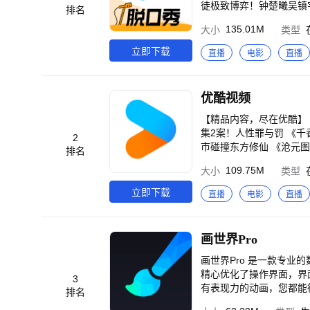
徒极致博弈！钟楚曦吴镇
排名
雷郭京飞藏锅偷油都不省
135.01M
大小
类型
玉雯竟是母子？陈星旭唯
拼下谁能晋级？剧毒石头
立即下载
直播
电影
直播
《心动的信号 第9季》
场，4男“围攻”美女，谁
广智回归，瞿颖舌战小四
优酷视频
“残肢”，刘宇宁大惊失
战1994》郭富城、周润
【精品内容，尽在优酷】 《九门》张启山吴老狗共赴生死谜局 《一斩苍穹》菜刀砍神带队掀翻腐朽仙界 《悬案》17
喜剧人绝境笑对人生，绝
集2案！人性罪与罚 《千
2
神2》国漫神番回归，暑
市碰撞东方修仙 《沧元图
排名
实的迷宫，欢迎光临“谷
人：风起大漠》吴京领衔
109.75M
大小
类型
恶两面！五段人生，每次开启都是隐藏款 《吾凰在上之凤御四方》现
局 《光阴之外 年番》光
《狂徒》绝境狂徒杀疯了！
年有熊》熊强组合超能冒
立即下载
直播
电影
直播
危，是守到最后还是离开
除恶 《黑夜告白》潘粤明
查！ 《小猪佩奇12》猪妈妈生三胎了！佩奇家迎
燃视听盛宴 《无限超越班
验群反馈，将会有萌哒哒的
关爆笑启程 《飞驰人生
画世界Pro
《正义女神》佘诗曼化身
地》杰森·斯坦森硬核救
画世界Pro 是一款专业
《沧元图 前传》国漫双强
精心优化了操作界面，界
3
年！乡爱18谁看谁发 《
有表现力的动画，您都能
排名
宁卫视春晚》过大年！优
验、强大的功能和出色的跨平台特