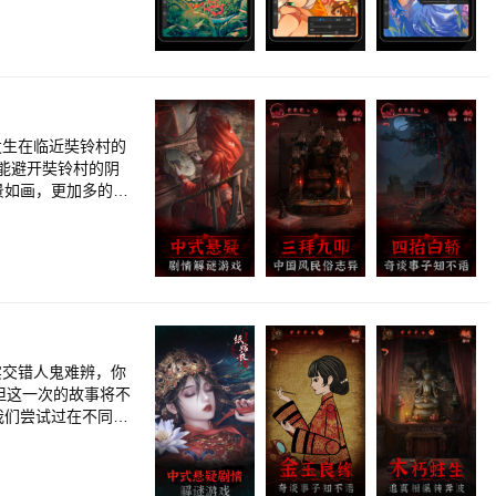
马德钟破解八大悬案
由创建个性化画笔 -
质好剧！《边水往
阴之外》残酷末世少
持图层组，并且可以整
3》为爱逆天封神，
，快速提升画面质
年踏破生死寻找身世
 将
云再燃 《入青云》
手逆袭闯商海 《师
持油漆桶/渐变填充，
发生在临近奘铃村的
 《哪吒之魔童闹
陀罗等多种对称绘图方式
能避开奘铃村的阴
女主复仇爽番来袭！
线/柳叶笔） - 驻
视频，用优酷APP
 强大的快捷键支持
不够刺激，我们决定
于分享回顾创作思路，
持导出PNG、JPG、
画世界Pro用户QQ
实交错人鬼难辨，你
但这一次的故事将不
我们尝试过在不同的
试更加传统的方向，