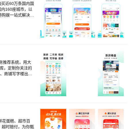
买近60万条国内国
内160座城市，以
游购娱一站式解决方
80%的低价占比
哪儿网移动客户端
平均水平，总用户
告中，去哪儿旅行
租房推荐系统，用大
寓、商铺写字楼出租
特色找房：地图搜
售出租，商务楼办公
东房源房价展示、房
鲜花蛋糕、超市百
，超时赔付，为你甄