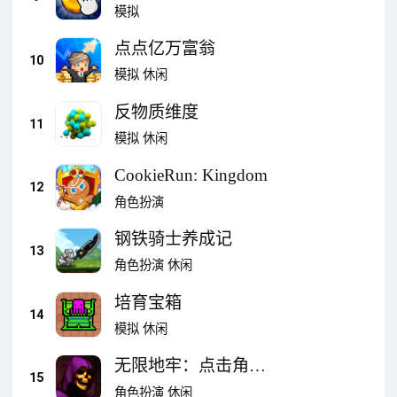
模拟
点点亿万富翁
10
模拟
休闲
反物质维度
11
模拟
休闲
CookieRun: Kingdom
12
角色扮演
钢铁骑士养成记
13
角色扮演
休闲
培育宝箱
14
模拟
休闲
无限地牢：点击角色
15
扮演游戏
角色扮演
休闲