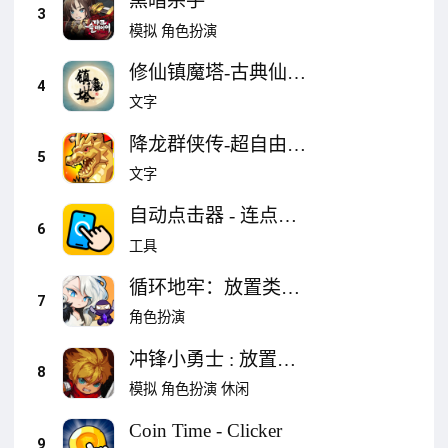
黑暗杀手
说
3
模拟
角色扮演
修仙镇魔塔-古典仙侠
4
文字挂机放置文字修
文字
仙独立游戏
降龙群侠传-超自由度
5
生存MUD放置挂机地
文字
图怀旧必备小说
自动点击器 - 连点
6
器、点击助手
工具
循环地牢：放置类策
7
略RPG
角色扮演
冲锋小勇士 : 放置型
8
RPG
模拟
角色扮演
休闲
Coin Time - Clicker
9