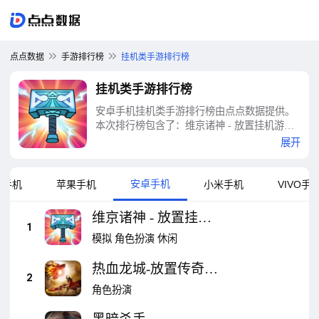
点点数据
手游排行榜
挂机类手游排行榜
挂机类手游排行榜
安卓手机挂机类手游排行榜由点点数据提供。
本次排行榜包含了：维京诸神 - 放置挂机游
戏、热血龙城-放置传奇挂机王者手游 传世暗
展开
黑屠龙荣耀霸业战歌传说、黑暗杀手、修仙镇
魔塔-古典仙侠文字挂机放置文字修仙独立游
戏、降龙群侠传-超自由度生存MUD放置挂机
安卓手机
为手机
苹果手机
小米手机
VIVO手
地图怀旧必备小说、自动点击器 - 连点器、点
击助手、循环地牢：放置类策略RPG、冲锋小
维京诸神 - 放置挂机
勇士 : 放置型RPG、Coin Time - Clicker、点点
1
游戏
模拟
角色扮演
休闲
亿万富翁等十大挂机类手游排行榜
热血龙城-放置传奇挂
2
机王者手游 传世暗黑
角色扮演
屠龙荣耀霸业战歌传