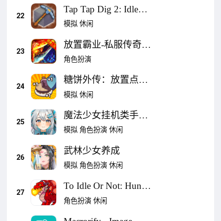
Tap Tap Dig 2: Idle
22
Mine Sim
模拟
休闲
放置霸业-私服传奇至
23
尊放置类挂机,热血天
角色扮演
命复古屠龙者暗黑觉
糖饼外传：放置点击
醒
24
大亨
模拟
休闲
魔法少女挂机类手游
25
- 赠送2400次武器召
模拟
角色扮演
休闲
唤券
武林少女养成
26
模拟
角色扮演
休闲
To Idle Or Not: Hunter
27
Clicker
角色扮演
休闲