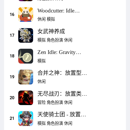
Woodcutter: Idle
16
Clicker
休闲
模拟
女武神养成
17
模拟
角色扮演
休闲
Zen Idle: Gravity
18
Meditation
模拟
合并之神：放置型
19
RPG
休闲
无尽战刃：放置类地
20
牢冒险RPG
冒险
角色扮演
休闲
天使骑士团 - 放置类
21
RPG
模拟
角色扮演
休闲