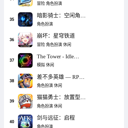
类RPG
冒险
角色扮演
暗影骑士：空闲角色
35
扮演游戏
角色扮演
崩坏：星穹铁道
36
冒险
角色扮演
休闲
The Tower - Idle
37
Tower Defense
模拟
休闲
差不多英雄 — RPG
38
— Almost a Hero
角色扮演
休闲
猫猫勇士：放置型
39
RPG
角色扮演
休闲
剑与远征：启程
40
角色扮演