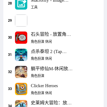
Macrorify - Image
28
Auto Clicker
工具
29
石头冒险 - 放置角色
30
扮演游戏
角色扮演
休闲
点杀泰坦 2 (Tap
31
Titans 2) - 点击游戏.
角色扮演
休闲
躺平修仙M-休闲放置
32
修真问道 仙侠世界动
角色扮演
作挂机冒险手游
Clicker Heroes
33
角色扮演
休闲
史莱姆大冒险：放置
34