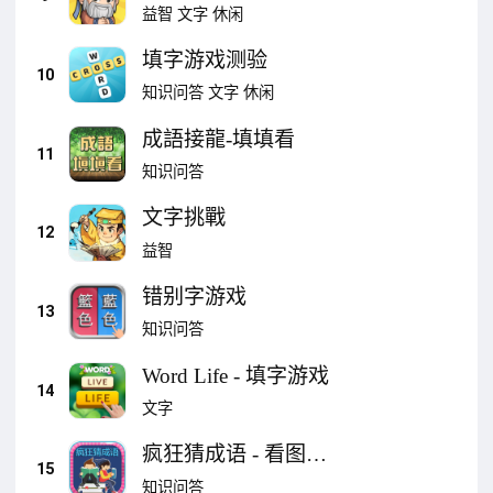
益智
文字
休闲
填字游戏测验
10
知识问答
文字
休闲
成語接龍-填填看
11
知识问答
文字挑戰
12
益智
错别字游戏
13
知识问答
Word Life - 填字游戏
14
文字
疯狂猜成语 - 看图猜
15
成语益智游戏
知识问答