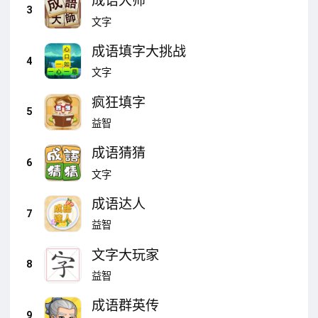
成语大师
3
文字
成语填字大挑战
4
文字
疯狂填字
5
益智
成语猜猜
6
文字
成语达人
7
益智
文字大玩家
8
益智
成语群英传
9