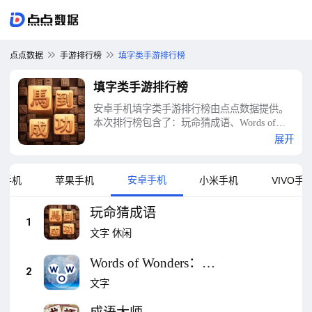
点点数据
手游排行榜
填字类手游排行榜
填字类手游排行榜
安卓手机填字类手游排行榜由点点数据提供。
本次排行榜包含了：玩命猜成语、Words of
Wonders：用于连接词汇的填字游戏、成语大
展开
师、成语填字大挑战、疯狂填字、成语猜猜、
成语达人、文字大玩家、成语群英传、填字游
戏测验等十大填字类手游排行榜
安卓手机
为手机
苹果手机
小米手机
VIVO手
玩命猜成语
1
文字
休闲
Words of Wonders：用
2
于连接词汇的填字游
文字
戏