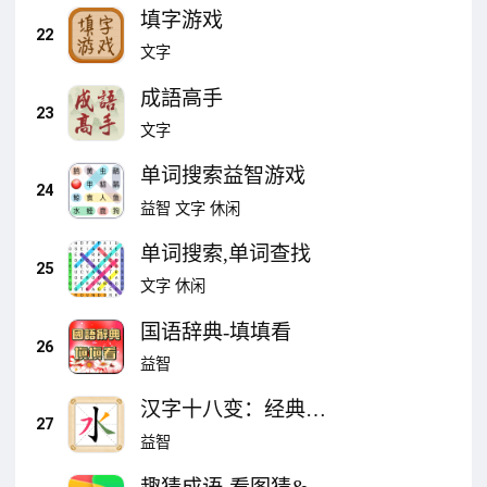
填字游戏
22
文字
成語高手
23
文字
单词搜索益智游戏
24
益智
文字
休闲
单词搜索,单词查找
25
文字
休闲
国语辞典-填填看
26
益智
汉字十八变：经典变
27
字接龙、加一笔变
益智
字、益智汉字游戏、