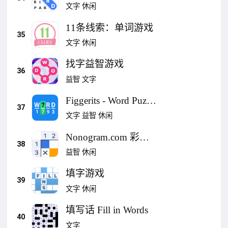
文字
休闲
11条线索：单词游戏
35
文字
休闲
找字益智游戏
36
益智
文字
Figgerits - Word Puzzle
37
Game
文字
益智
休闲
Nonogram.com 彩色
38
图片十字像素拼图
益智
休闲
填字游戏
39
文字
休闲
填写话 Fill in Words
40
文字