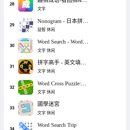
趣猜成语-看图猜&填
神奇变字
28
字接龙
文字
Nonogram - 日本拼
29
图，数织游戏
益智
休闲
Word Search - Word
30
Puzzle Game
文字
休闲
拼字高手 - 英文填字
31
游戏
文字
休闲
Word Cross Puzzle:
32
Word Games
文字
休闲
國學迷宮
33
文字
休闲
Word Search Trip
34