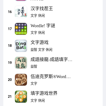
汉字找茬王
16
文字
休闲
Wordle! 字谜
17
文字
休闲
文字游戏
18
益智
文字
休闲
成語接龍-成語填字小
19
遊戲
益智
伍迪克罗斯®Word
20
Connect游戏
文字
填字游戏世界
21
文字
休闲