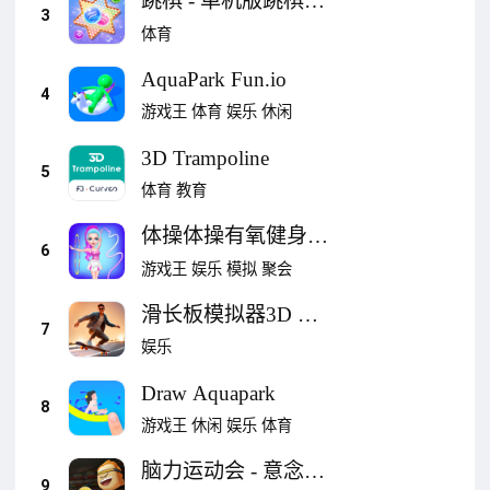
跳棋 - 单机版跳棋小
3
游戏
体育
AquaPark Fun.io
4
游戏王
体育
娱乐
休闲
3D Trampoline
5
体育
教育
体操体操有氧健身操
6
游戏大全少女——少
游戏王
娱乐
模拟
聚会
女体操的健美操女生
滑长板模拟器3D —
7
真实滑板运动游戏
娱乐
Draw Aquapark
8
游戏王
休闲
娱乐
体育
脑力运动会 - 意念版
9