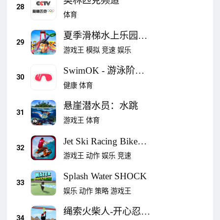
奥林匹克频道
28
体育
夏季滑梯水上乐园游
29
戏
游戏王
模拟
竞速
娱乐
SwimOK - 游泳阶段
30
数据分析,自学游泳爱
健康
体育
好者必备
悬崖潜水员：水跳
31
游戏王
体育
Jet Ski Racing Bike
32
Race Games
游戏王
动作
娱乐
竞速
Splash Water SHOCK
33
娱乐
动作
策略
游戏王
绳索火柴人-开心忍者
34