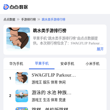
点点数据
手游排行榜
跳水类手游排行榜
跳水类手游排行榜
苹果手机"跳水类手游排行榜"由点点数据提
供。本次排行榜包含了：SWAGFLIP Parkour
Origins、游泳的 水池 种族 2026、跳棋 - 单机
展开
版跳棋小游戏、AquaPark Fun.io、3D
Trampoline、体操体操有氧健身操游戏大全少
女——少女体操的健美操女生、滑长板模拟器
苹果手机
华为手机
安卓手机
小米手机
3D — 真实滑板运动游戏、Draw Aquapark、脑
力运动会 - 意念版体育竞技游戏、Tycoon Idle
SWAGFLIP Parkour
Aquapark等十大跳水类手游排行榜
1
Origins
游戏王
娱乐
体育
休闲
游泳的 水池 种族
2
2026
游戏王
生活
体育
竞速