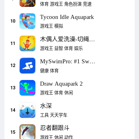
体育竞技游戏
体育
游戏王
角色扮演
竞速
Tycoon Idle Aquapark
10
游戏王
模拟
木偶人爱洗澡-切绳子
11
解谜
游戏王
益智
体育
娱乐
MySwimPro: #1 Swim
12
Workout App
健康
体育
Draw Aquapark 2
13
游戏王
体育
休闲
水深
14
工具
天天学车
忍者翻跟斗
15
游戏王
休闲
动作