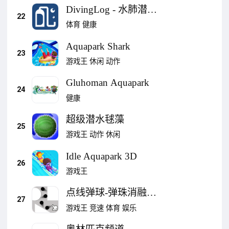
DivingLog - 水肺潜水
22
日志书应用程序潜水
体育
健康
员
Aquapark Shark
23
游戏王
休闲
动作
Gluhoman Aquapark
24
健康
超级潜水毬藻
25
游戏王
动作
休闲
Idle Aquapark 3D
26
游戏王
点线弹球-弹珠消融游
27
戏
游戏王
竞速
体育
娱乐