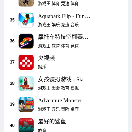
跳到底
游戏王
体育
竞速
体育
Aquapark Flip - Fun
35
Swim 3D
游戏王
娱乐
竞速
音乐
摩托车特技空翻赛车
36
霓虹灯版
游戏王
教育
体育
竞速
央视频
37
娱乐
女孩装扮游戏 - Star
38
Fashion Model Popstar
游戏王
聚会
教育
模拟
Girl Beauty Salon
Adventure Monster
39
游戏王
娱乐
冒险
桌面
最好的鲨鱼
40
教育