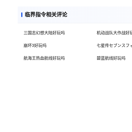
临界指令相关评论
三国志幻想大陆好玩吗
机动战队大作战好
崩坏3好玩吗
七星传セブンスフ
航海王热血航线好玩吗
碧蓝航线好玩吗