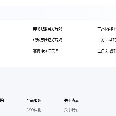
奔跑吧熊君好玩吗
节奏快闪好
绒球历险记好玩吗
一刀666好
赛博冲刺好玩吗
三角之域好
院
产品服务
关于点点
ASO优化
关于我们