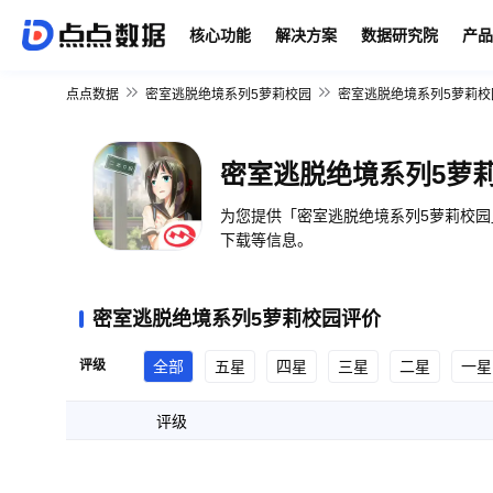
核心功能
解决方案
数据研究院
产品
点点数据
密室逃脱绝境系列5萝莉校园
密室逃脱绝境系列5萝莉校
密室逃脱绝境系列5萝
为您提供「密室逃脱绝境系列5萝莉校园
下载等信息。
密室逃脱绝境系列5萝莉校园评价
评级
全部
五星
四星
三星
二星
一星
评级