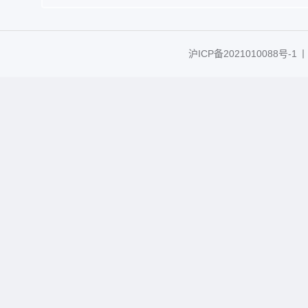
沪ICP备2021010088号-1
丨C