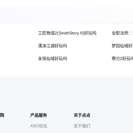
工匠物语2(SmithStory II)好玩吗
全职法师：
濡沫江湖好玩吗
梦回仙域好
永恒仙域好玩吗
寒刃2好玩
院
产品服务
关于点点
ASO优化
关于我们