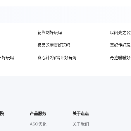
花與劍好玩吗
以闪亮之名
极品芝麻官好玩吗
熹妃传好玩
下好玩吗
宫心计2深宫计好玩吗
奇迹暖暖好
院
产品服务
关于点点
ASO优化
关于我们