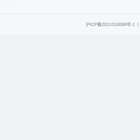
沪ICP备2021010088号-1
丨C