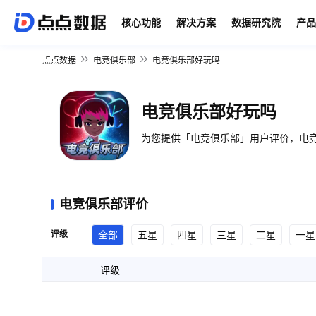
核心功能
解决方案
数据研究院
产品
点点数据
电竞俱乐部
电竞俱乐部好玩吗
电竞俱乐部好玩吗
为您提供「电竞俱乐部」用户评价，电竞
电竞俱乐部评价
评级
全部
五星
四星
三星
二星
一星
评级