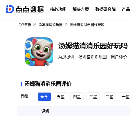
核心功能
解决方案
数据研究院
产品
点点数据
汤姆猫消消乐园
汤姆猫消消乐园好玩吗
汤姆猫消消乐园好玩吗
为您提供「汤姆猫消消乐园」用户评价，
汤姆猫消消乐园评价
评级
全部
五星
四星
三星
二星
一星
评级