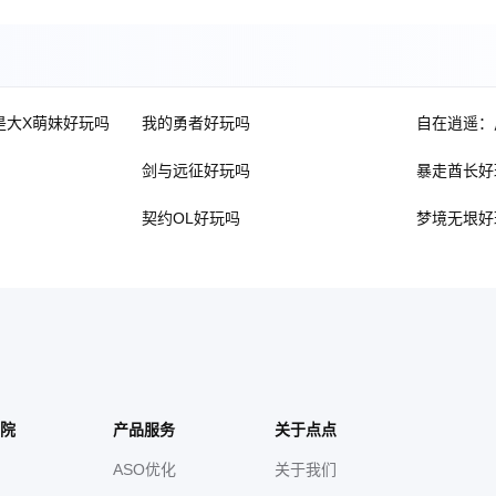
是大X萌妹好玩吗
我的勇者好玩吗
自在逍遥：
剑与远征好玩吗
暴走酋长好
契约OL好玩吗
梦境无垠好
院
产品服务
关于点点
ASO优化
关于我们