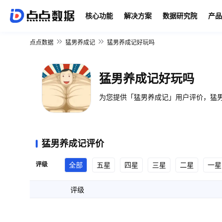
核心功能
解决方案
数据研究院
产品
点点数据
猛男养成记
猛男养成记好玩吗
猛男养成记好玩吗
为您提供「猛男养成记」用户评价，猛男
猛男养成记评价
评级
全部
五星
四星
三星
二星
一星
评级