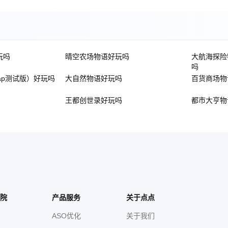
玩吗
晴空农场物语好玩吗
大航海探险
吗
ap测试版）好玩吗
大自然物语好玩吗
百货商场物
王都创世录好玩吗
都市大亨物
院
产品服务
关于点点
ASO优化
关于我们