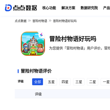
核心功能
解决方案
数据研究院
产品
点点数据
冒险村物语
冒险村物语好玩吗
冒险村物语好玩吗
为您提供「冒险村物语」用户评价，冒险
冒险村物语评价
评级
全部
五星
四星
三星
二星
一星
评级