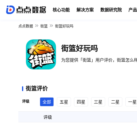
核心功能
解决方案
数据研究院
产品
点点数据
街篮
街篮好玩吗
街篮好玩吗
为您提供「街篮」用户评价，街篮怎么样
街篮评价
评级
全部
五星
四星
三星
二星
一星
评级