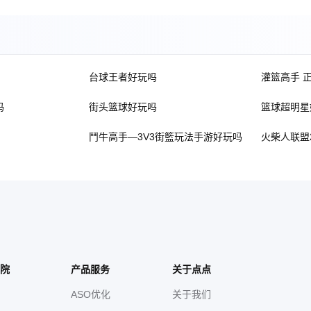
台球王者好玩吗
灌篮高手 
吗
街头篮球好玩吗
篮球超明星
鬥牛高手—3V3街籃玩法手游好玩吗
火柴人联盟
院
产品服务
关于点点
ASO优化
关于我们